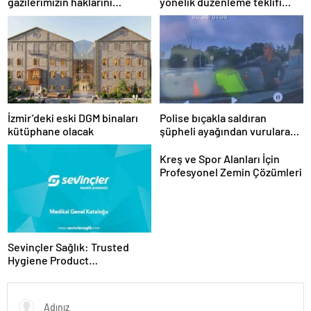
gazilerimizin haklarını
yönelik düzenleme teklifi
güçlendiren yeni bir dönemin
Meclis’te kabul edildi
kapılarını aralıyoruz”
İzmir’deki eski DGM binaları
Polise bıçakla saldıran
kütüphane olacak
şüpheli ayağından vurularak
yakalandı
Kreş ve Spor Alanları İçin
Profesyonel Zemin Çözümleri
Sevinçler Sağlık: Trusted
Hygiene Product
Manufacturer in Turkey