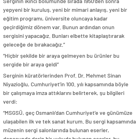
Serginin ikinci bölümünde sırada 1950’den sonra
yepyeni bir kuruluş, yeni bir mimari anlayış, yeni bir
eğitim programı, üniversite oluncaya kadar
geçirdiğimiz dönem var. Bunun ardından onun
sergisini yapacağız. Bunları elbette kitaplaştırarak
geleceğe de bırakacağız.”
“Hiçbir şekilde bir araya gelmeyen bu ürünler bu
sergide bir araya geldi”
Serginin küratörlerinden Prof. Dr. Mehmet Sinan
Niyazioğlu, Cumhuriyet’in 100. yılı kapsamında böyle
bir çalışmaya imza attıklarını belirterek, şu bilgileri
verdi:
“MSGSÜ, geç Osmanlı’dan Cumhuriyet’e ve günümüze
ulaşabilen ilk ve tek sanat kurum. Bu sergi kapsamında
müzenin sergi salonlarında bulunan eserler,
deposunda derin bir uykuda bulunan eserler, bu