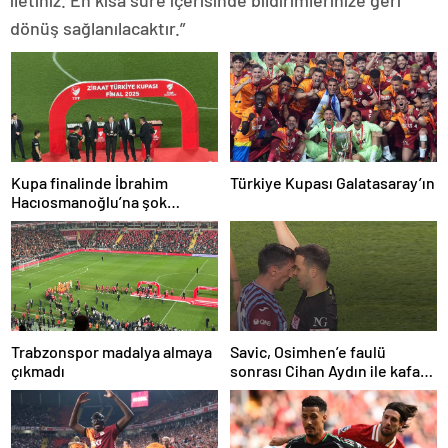
iletiniz. En kısa süre içerisinde bildirimlerinize geri
dönüş sağlanılacaktır.”
Kupa finalinde İbrahim
Türkiye Kupası Galatasaray’ın
Hacıosmanoğlu’na şok
protesto!
Trabzonspor madalya almaya
Savic, Osimhen’e faulü
çıkmadı
sonrası Cihan Aydın ile kafa
kafaya geldi!