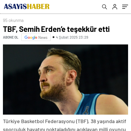
95 okunma
TBF, Semih Erden’e teşekkür etti
4 Şubat 2025 23:29
ABONE OL
News
Türkiye Basketbol Federasyonu (TBF), 38 yaşında aktif
sporculuk hayatını noktaladığını açıklayan milli oyuncu