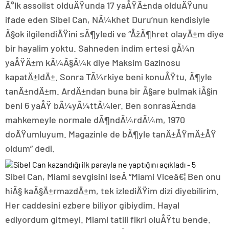
Ä°lk assolist olduÄŸunda 17 yaÅŸÄ±nda olduÄŸunu
ifade eden Sibel Can, NÃ¼khet Duru’nun kendisiyle
Ã§ok ilgilendiÄŸini sÃ¶yledi ve “ÅžÃ¶hret olayÄ±m diye
bir hayalim yoktu. Sahneden indim ertesi gÃ¼n
yaÅŸÄ±m kÃ¼Ã§Ã¼k diye Maksim Gazinosu
kapatÄ±ldÄ±. Sonra TÃ¼rkiye beni konuÅŸtu, Ã¶yle
tanÄ±ndÄ±m. ArdÄ±ndan buna bir Ã§are bulmak iÃ§in
beni 6 yaÅŸ bÃ¼yÃ¼ttÃ¼ler. Ben sonrasÄ±nda
mahkemeyle normale dÃ¶ndÃ¼rdÃ¼m, 1970
doÄŸumluyum. Magazinle de bÃ¶yle tanÄ±ÅŸmÄ±ÅŸ
oldum” dedi.
Sibel Can, Miami sevgisini iseÂ “Miami Viceâ€¦ Ben onu
hiÃ§ kaÃ§Ä±rmazdÄ±m, tek izlediÄŸim dizi diyebilirim.
Her caddesini ezbere biliyor gibiydim. Hayal
ediyordum gitmeyi. Miami tatili fikri oluÅŸtu bende.