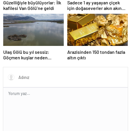
Güzelliğiyle büyülüyorlar: İlk
Sadece 1 ay yaşayan çiçek
kafilesi Van Gölü’ne geldi
için doğaseverler akın akın
geliyor!
Ulaş Gölü bu yıl sessiz:
Arazisinden 150 tondan fazla
Göçmen kuşlar neden
altın çıktı
gelmedi?