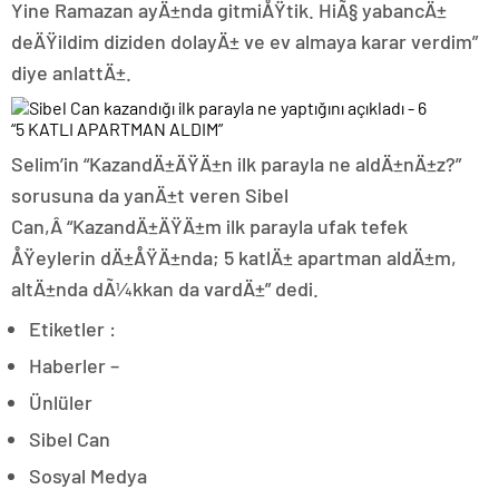
Yine Ramazan ayÄ±nda gitmiÅŸtik. HiÃ§ yabancÄ±
deÄŸildim diziden dolayÄ± ve ev almaya karar verdim”
diye anlattÄ±.
“5 KATLI APARTMAN ALDIM”
Selim’in “KazandÄ±ÄŸÄ±n ilk parayla ne aldÄ±nÄ±z?”
sorusuna da yanÄ±t veren Sibel
Can,Â “KazandÄ±ÄŸÄ±m ilk parayla ufak tefek
ÅŸeylerin dÄ±ÅŸÄ±nda; 5 katlÄ± apartman aldÄ±m,
altÄ±nda dÃ¼kkan da vardÄ±” dedi.
Etiketler :
Haberler –
Ünlüler
Sibel Can
Sosyal Medya