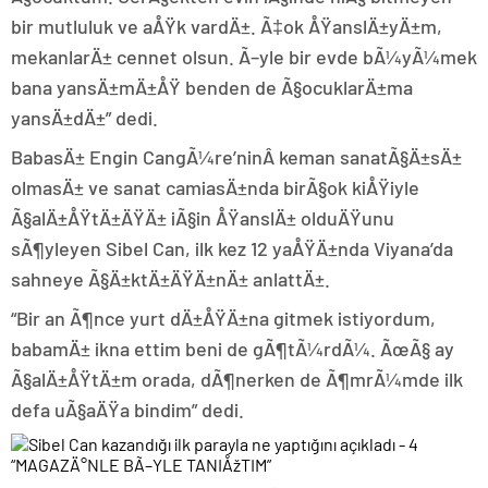
bir mutluluk ve aÅŸk vardÄ±. Ã‡ok ÅŸanslÄ±yÄ±m,
mekanlarÄ± cennet olsun. Ã–yle bir evde bÃ¼yÃ¼mek
bana yansÄ±mÄ±ÅŸ benden de Ã§ocuklarÄ±ma
yansÄ±dÄ±” dedi.
BabasÄ± Engin CangÃ¼re’ninÂ keman sanatÃ§Ä±sÄ±
olmasÄ± ve sanat camiasÄ±nda birÃ§ok kiÅŸiyle
Ã§alÄ±ÅŸtÄ±ÄŸÄ± iÃ§in ÅŸanslÄ± olduÄŸunu
sÃ¶yleyen Sibel Can, ilk kez 12 yaÅŸÄ±nda Viyana’da
sahneye Ã§Ä±ktÄ±ÄŸÄ±nÄ± anlattÄ±.
“Bir an Ã¶nce yurt dÄ±ÅŸÄ±na gitmek istiyordum,
babamÄ± ikna ettim beni de gÃ¶tÃ¼rdÃ¼. ÃœÃ§ ay
Ã§alÄ±ÅŸtÄ±m orada, dÃ¶nerken de Ã¶mrÃ¼mde ilk
defa uÃ§aÄŸa bindim” dedi.
“MAGAZÄ°NLE BÃ–YLE TANIÅžTIM”