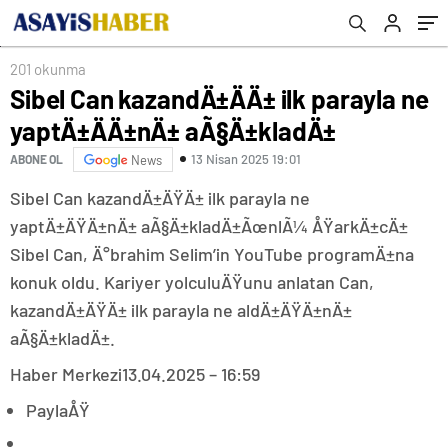
201 okunma
Sibel Can kazandÄ±ÄÄ± ilk parayla ne
yaptÄ±ÄÄ±nÄ± aÃ§Ä±kladÄ±
13 Nisan 2025 19:01
ABONE OL
News
Sibel Can kazandÄ±ÄŸÄ± ilk parayla ne
yaptÄ±ÄŸÄ±nÄ± aÃ§Ä±kladÄ±ÃœnlÃ¼ ÅŸarkÄ±cÄ±
Sibel Can, Ä°brahim Selim’in YouTube programÄ±na
konuk oldu. Kariyer yolculuÄŸunu anlatan Can,
kazandÄ±ÄŸÄ± ilk parayla ne aldÄ±ÄŸÄ±nÄ±
aÃ§Ä±kladÄ±.
Haber Merkezi
13.04.2025 – 16:59
PaylaÅŸ