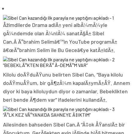
Åžimdilerde Drama adlÄ± yeni albÃ¼mÃ¼yle
gÃ¼ndemde olan Ã¼nlÃ¼ sanatÃ§Ä± Sibel
Can,Â Ä°brahim Selimâ€™in YouTube programÄ±
â€œÄ°brahim Selim ile Bu Geceâ€ye katÄ±ldÄ±.
“BEBEKLÄ°KTEN BERÄ° Ã–DEMÄ°M VAR”
Kilolu doÄŸduÄŸunu belirten Sibel Can, “Baya kilolu
doÄŸmuÅŸum, bir gÃ¶zÃ¼m kapalÄ±ymÄ±ÅŸ. Annem
diyor ki baya kiloluydun diyor o zamanlar. Bebeklikten
beri bende Ã¶dem var” ifadelerini kullandÄ±.
“Ä°LK KEZ VÄ°YANA’DA SAHNEYE Ã‡IKTIM”
Ailesinden bahseden Sibel Can,Â “Ã‡ok ÅŸanslÄ± bir
Ã§ocuktum. GerÃ§ekten evin iÃ§inde hiÃ§ bitmeyen