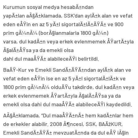
Kurumun sosyal medya hesabÄ±ndan
yapÄ±lan aÃ§Ä±klamada, SSK’dan aylÄ±k alan ve vefat
eden eÅŸin en az 5 yÄ±l sigortalÄ±lÄ±ÄŸÄ± ve 900
prim gÃ¼nÃ¼ (borÃ§lanmalarla 1800 gÃ¼n)
varsa, dul kadÄ±n veya erkek evlenmemek ÅŸartÄ±yla
Ã§alÄ±ÅŸsa ya da emekli olsa
dahi dul maaÅŸÄ± alabileceÄŸi belirtildi.
BaÄŸ-Kur ve Emekli SandÄ±ÄŸÄ±ndan aylÄ±k alan ve
vefat eden eÅŸin ise en az 5 yÄ±l sigortalÄ±lÄ±k ve
1800 prim gÃ¼nÃ¼ olduÄŸu takdirde, dul kadÄ±n veya
erkek evlenmemek ÅŸartÄ±yla Ã§alÄ±ÅŸsa ya da
emekli olsa dahi dul maaÅŸÄ± alabileceÄŸi kaydedildi.
AÃ§Ä±klamada, “Dul maaÅŸÄ±nÄ± hem kadÄ±nlar hem
de erkekler alabilir. 2008 Ã¶ncesi, SSK, BAÄžKUR,
Emekli SandÄ±ÄŸÄ± mevzuatÄ±nda da dul eÅŸ iÃ§in