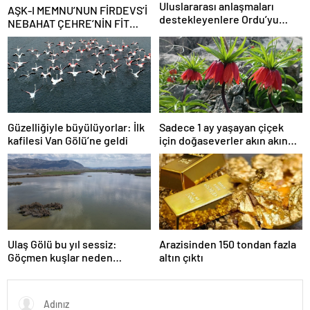
Uluslararası anlaşmaları
AŞK-I MEMNU’NUN FİRDEVS’İ
destekleyenlere Ordu’yu
NEBAHAT ÇEHRE’NİN FİT
itibarsızlaştırma cezası
KALMA SIRRI! 81 yaşındaki
ünlü oyuncu meğer günde 40
dakika…
Güzelliğiyle büyülüyorlar: İlk
Sadece 1 ay yaşayan çiçek
kafilesi Van Gölü’ne geldi
için doğaseverler akın akın
geliyor!
Ulaş Gölü bu yıl sessiz:
Arazisinden 150 tondan fazla
Göçmen kuşlar neden
altın çıktı
gelmedi?