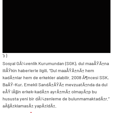
‘); }
Sosyal GÃ¼venlik Kurumundan (SGK), dul maaÅŸÄ±na
iliÅŸkin haberlerle ilgili, “Dul maaÅŸÄ±nÄ± hem
kadÄ±nlar hem de erkekler alabilir. 2008 Ã¶ncesi SSK,
BaÄŸ-Kur, Emekli SandÄ±ÄŸÄ± mevzuatÄ±nda da dul
eÅŸ iÃ§in erkek-kadÄ±n ayrÄ±mÄ± olmayÄ±p bu
hususta yeni bir dÃ¼zenleme de bulunmamaktadÄ±r.”
aÃ§Ä±klamasÄ± yapÄ±ldÄ±.