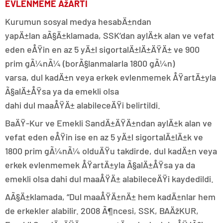
EVLENMEME ÅžARTI
Kurumun sosyal medya hesabÄ±ndan
yapÄ±lan aÃ§Ä±klamada, SSK’dan aylÄ±k alan ve vefat
eden eÅŸin en az 5 yÄ±l sigortalÄ±lÄ±ÄŸÄ± ve 900
prim gÃ¼nÃ¼ (borÃ§lanmalarla 1800 gÃ¼n)
varsa, dul kadÄ±n veya erkek evlenmemek ÅŸartÄ±yla
Ã§alÄ±ÅŸsa ya da emekli olsa
dahi dul maaÅŸÄ± alabileceÄŸi belirtildi.
BaÄŸ-Kur ve Emekli SandÄ±ÄŸÄ±ndan aylÄ±k alan ve
vefat eden eÅŸin ise en az 5 yÄ±l sigortalÄ±lÄ±k ve
1800 prim gÃ¼nÃ¼ olduÄŸu takdirde, dul kadÄ±n veya
erkek evlenmemek ÅŸartÄ±yla Ã§alÄ±ÅŸsa ya da
emekli olsa dahi dul maaÅŸÄ± alabileceÄŸi kaydedildi.
AÃ§Ä±klamada, “Dul maaÅŸÄ±nÄ± hem kadÄ±nlar hem
de erkekler alabilir. 2008 Ã¶ncesi, SSK, BAÄžKUR,