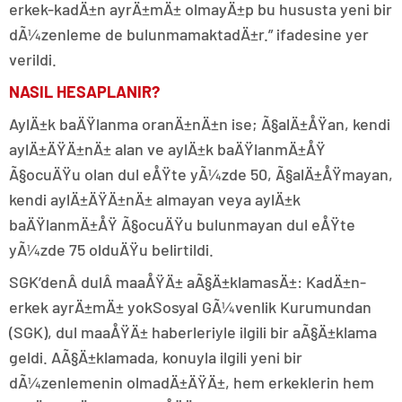
erkek-kadÄ±n ayrÄ±mÄ± olmayÄ±p bu hususta yeni bir
dÃ¼zenleme de bulunmamaktadÄ±r.” ifadesine yer
verildi.
NASIL HESAPLANIR?
AylÄ±k baÄŸlanma oranÄ±nÄ±n ise; Ã§alÄ±ÅŸan, kendi
aylÄ±ÄŸÄ±nÄ± alan ve aylÄ±k baÄŸlanmÄ±ÅŸ
Ã§ocuÄŸu olan dul eÅŸte yÃ¼zde 50, Ã§alÄ±ÅŸmayan,
kendi aylÄ±ÄŸÄ±nÄ± almayan veya aylÄ±k
baÄŸlanmÄ±ÅŸ Ã§ocuÄŸu bulunmayan dul eÅŸte
yÃ¼zde 75 olduÄŸu belirtildi.
SGK’denÂ dulÂ maaÅŸÄ± aÃ§Ä±klamasÄ±: KadÄ±n-
erkek ayrÄ±mÄ± yokSosyal GÃ¼venlik Kurumundan
(SGK), dul maaÅŸÄ± haberleriyle ilgili bir aÃ§Ä±klama
geldi. AÃ§Ä±klamada, konuyla ilgili yeni bir
dÃ¼zenlemenin olmadÄ±ÄŸÄ±, hem erkeklerin hem