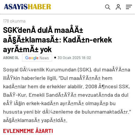
178 okunma
SGK’denÂ dulÂ maaÅÄ±
aÃ§Ä±klamasÄ±: KadÄ±n-erkek
ayrÄ±mÄ± yok
30 Ocak 2025 18:02
ABONE OL
News
Sosyal GÃ¼venlik Kurumundan (SGK), dul maaÅŸÄ±na
iliÅŸkin haberlerle ilgili, “Dul maaÅŸÄ±nÄ± hem
kadÄ±nlar hem de erkekler alabilir. 2008 Ã¶ncesi SSK,
BaÄŸ-Kur, Emekli SandÄ±ÄŸÄ± mevzuatÄ±nda da dul
eÅŸ iÃ§in erkek-kadÄ±n ayrÄ±mÄ± olmayÄ±p bu
hususta yeni bir dÃ¼zenleme de bulunmamaktadÄ±r.”
aÃ§Ä±klamasÄ± yapÄ±ldÄ±.
EVLENMEME ÅžARTI