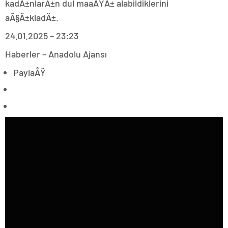
kadÄ±nlarÄ±n dul maaÅŸÄ± alabildiklerini
aÃ§Ä±kladÄ±.
24.01.2025 – 23:23
Haberler – Anadolu Ajansı
PaylaÅŸ