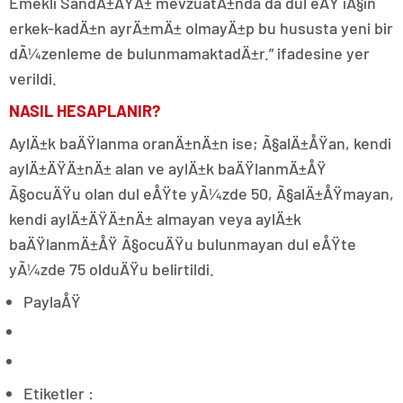
Emekli SandÄ±ÄŸÄ± mevzuatÄ±nda da dul eÅŸ iÃ§in
erkek-kadÄ±n ayrÄ±mÄ± olmayÄ±p bu hususta yeni bir
dÃ¼zenleme de bulunmamaktadÄ±r.” ifadesine yer
verildi.
NASIL HESAPLANIR?
AylÄ±k baÄŸlanma oranÄ±nÄ±n ise; Ã§alÄ±ÅŸan, kendi
aylÄ±ÄŸÄ±nÄ± alan ve aylÄ±k baÄŸlanmÄ±ÅŸ
Ã§ocuÄŸu olan dul eÅŸte yÃ¼zde 50, Ã§alÄ±ÅŸmayan,
kendi aylÄ±ÄŸÄ±nÄ± almayan veya aylÄ±k
baÄŸlanmÄ±ÅŸ Ã§ocuÄŸu bulunmayan dul eÅŸte
yÃ¼zde 75 olduÄŸu belirtildi.
PaylaÅŸ
Etiketler :