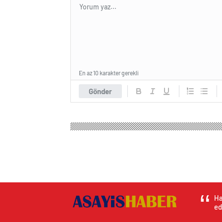
En az 10 karakter gerekli
Gönder
Ha
ed