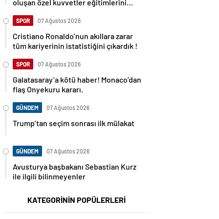
oluşan özel kuvvetler eğitimlerini
başlattı.
SPOR
07 Ağustos 2026
Cristiano Ronaldo’nun akıllara zarar
tüm kariyerinin istatistiğini çıkardık !
SPOR
07 Ağustos 2026
Galatasaray’a kötü haber! Monaco’dan
flaş Onyekuru kararı.
GÜNDEM
07 Ağustos 2026
Trump’tan seçim sonrası ilk mülakat
GÜNDEM
07 Ağustos 2026
Avusturya başbakanı Sebastian Kurz
ile ilgili bilinmeyenler
KATEGORİNİN POPÜLERLERİ