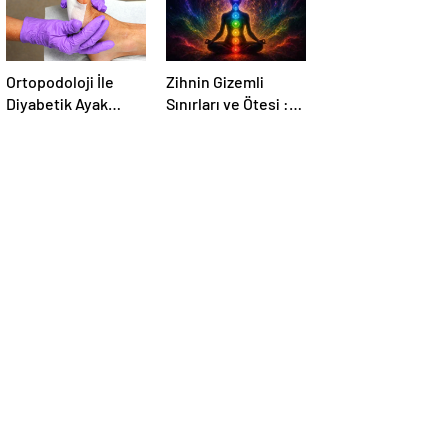
Ortopodoloji İle
Zihnin Gizemli
Diyabetik Ayak
Sınırları ve Ötesi :
Yarası Tedavisi
Nasılnedir.com