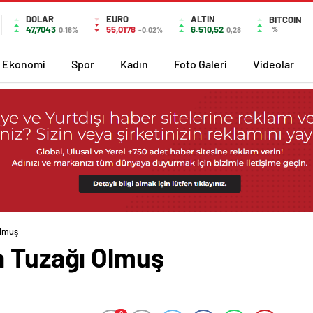
DOLAR
EURO
ALTIN
BITCOIN
47,7043
55,0178
6.510,52
%
0.16%
-0.02%
0,28
Ekonomi
Spor
Kadın
Foto Galeri
Videolar
Olmuş
a Tuzağı Olmuş