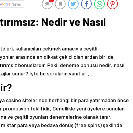
0
News
rımsız: Nedir ve Nasıl
teleri, kullanıcıları çekmek amacıyla çeşitli
lar arasında en dikkat çekici olanlardan biri de
tırımsız bonuslardır. Peki, deneme bonusu nedir, nasıl
ntajlar sunar? İşte bu soruların yanıtları.
ir?
ya casino sitelerinde herhangi bir para yatırmadan önce
r promosyon teklifidir. Genellikle yeni üyelere sunulan
rına ve çeşitli oyunları denemelerine olanak tanır.
bir miktar para veya bedava dönüş (free spins) şeklinde