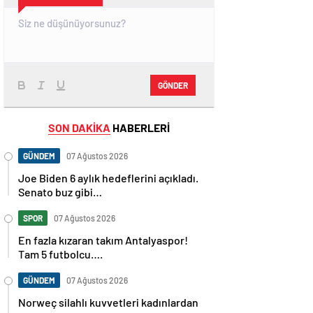
GÖNDER
SON DAKİKA
HABERLERİ
GÜNDEM
07 Ağustos 2026
Joe Biden 6 aylık hedeflerini açıkladı.
Senato buz gibi…
SPOR
07 Ağustos 2026
En fazla kızaran takım Antalyaspor!
Tam 5 futbolcu….
GÜNDEM
07 Ağustos 2026
Norweç silahlı kuvvetleri kadınlardan