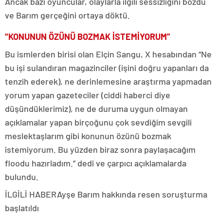
Ancak bazı oyuncular, olaylarla ilgili sessizliğini bozdu
ve Barım gerçeğini ortaya döktü.
“KONUNUN ÖZÜNÜ BOZMAK İSTEMİYORUM”
Bu ismlerden birisi olan Elçin Sangu, X hesabından “Ne
bu işi sulandıran magazinciler (işini doğru yapanları da
tenzih ederek), ne derinlemesine araştırma yapmadan
yorum yapan gazeteciler (ciddi haberci diye
düşündüklerimiz), ne de duruma uygun olmayan
açıklamalar yapan birçoğunu çok sevdiğim sevgili
meslektaşlarım gibi konunun özünü bozmak
istemiyorum. Bu yüzden biraz sonra paylaşacağım
floodu hazırladım.” dedi ve çarpıcı açıklamalarda
bulundu.
İLGİLİ HABER
Ayşe Barım hakkında resen soruşturma
başlatıldı