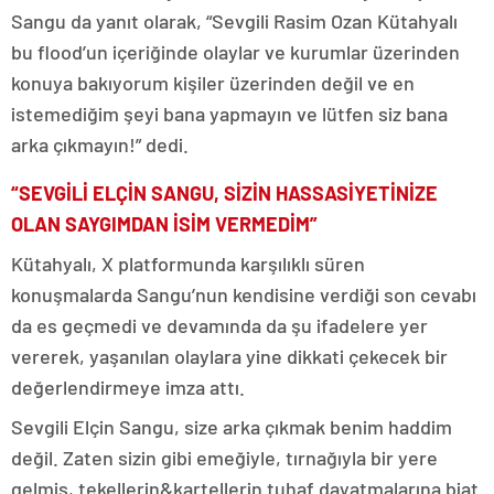
Sangu da yanıt olarak, “Sevgili Rasim Ozan Kütahyalı
bu flood’un içeriğinde olaylar ve kurumlar üzerinden
konuya bakıyorum kişiler üzerinden değil ve en
istemediğim şeyi bana yapmayın ve lütfen siz bana
arka çıkmayın!” dedi.
“SEVGİLİ ELÇİN SANGU, SİZİN HASSASİYETİNİZE
OLAN SAYGIMDAN İSİM VERMEDİM”
Kütahyalı, X platformunda karşılıklı süren
konuşmalarda Sangu’nun kendisine verdiği son cevabı
da es geçmedi ve devamında da şu ifadelere yer
vererek, yaşanılan olaylara yine dikkati çekecek bir
değerlendirmeye imza attı.
Sevgili Elçin Sangu, size arka çıkmak benim haddim
değil. Zaten sizin gibi emeğiyle, tırnağıyla bir yere
gelmiş, tekellerin&kartellerin tuhaf dayatmalarına biat