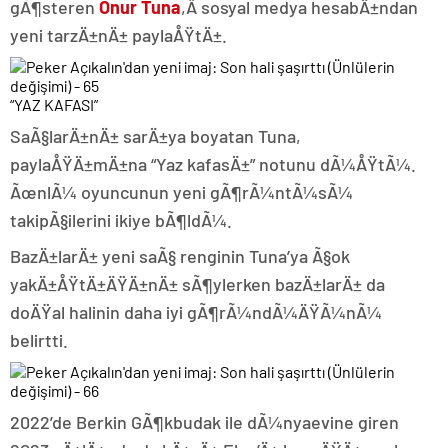
gÃ¶steren
Onur Tuna
,Â sosyal medya hesabÄ±ndan
yeni tarzÄ±nÄ± paylaÅŸtÄ±.
“YAZ KAFASI”
SaÃ§larÄ±nÄ± sarÄ±ya boyatan Tuna,
paylaÅŸÄ±mÄ±na “Yaz kafasÄ±” notunu dÃ¼ÅŸtÃ¼.
ÃœnlÃ¼ oyuncunun yeni gÃ¶rÃ¼ntÃ¼sÃ¼
takipÃ§ilerini ikiye bÃ¶ldÃ¼.
BazÄ±larÄ± yeni saÃ§ renginin Tuna’ya Ã§ok
yakÄ±ÅŸtÄ±ÄŸÄ±nÄ± sÃ¶ylerken bazÄ±larÄ± da
doÄŸal halinin daha iyi gÃ¶rÃ¼ndÃ¼ÄŸÃ¼nÃ¼
belirtti.
2022’de Berkin GÃ¶kbudak ile dÃ¼nyaevine giren