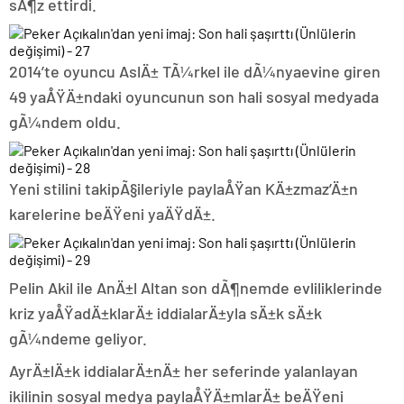
sÃ¶z ettirdi.
2014’te oyuncu AslÄ± TÃ¼rkel ile dÃ¼nyaevine giren
49 yaÅŸÄ±ndaki oyuncunun son hali sosyal medyada
gÃ¼ndem oldu.
Yeni stilini takipÃ§ileriyle paylaÅŸan KÄ±zmaz’Ä±n
karelerine beÄŸeni yaÄŸdÄ±.
Pelin Akil ile AnÄ±l Altan son dÃ¶nemde evliliklerinde
kriz yaÅŸadÄ±klarÄ± iddialarÄ±yla sÄ±k sÄ±k
gÃ¼ndeme geliyor.
AyrÄ±lÄ±k iddialarÄ±nÄ± her seferinde yalanlayan
ikilinin sosyal medya paylaÅŸÄ±mlarÄ± beÄŸeni