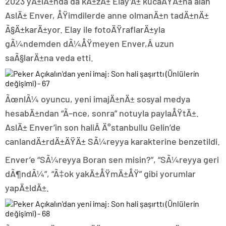
2023 yÄ±lÄ±nda da kÄ±zÄ± Elay’Ä± kucaÄŸÄ±na alan
AslÄ± Enver, ÅŸimdilerde anne olmanÄ±n tadÄ±nÄ±
Ã§Ä±karÄ±yor. Elay ile fotoÄŸraflarÄ±yla
gÃ¼ndemden dÃ¼ÅŸmeyen Enver,Â uzun
saÃ§larÄ±na veda etti.
ÃœnlÃ¼ oyuncu, yeni imajÄ±nÄ± sosyal medya
hesabÄ±ndan “Ã–nce, sonra” notuyla paylaÅŸtÄ±.
AslÄ± Enver’in son haliÂ Ä°stanbullu Gelin’de
canlandÄ±rdÄ±ÄŸÄ± SÃ¼reyya karakterine benzetildi.
Enver’e “SÃ¼reyya Boran sen misin?”, “SÃ¼reyya geri
dÃ¶ndÃ¼”, “Ã‡ok yakÄ±ÅŸmÄ±ÅŸ” gibi yorumlar
yapÄ±ldÄ±.