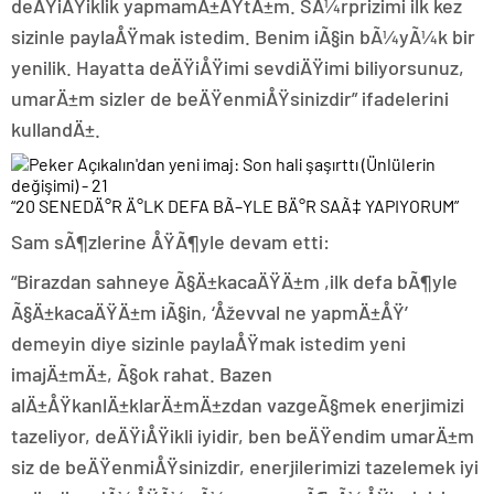
deÄŸiÅŸiklik yapmamÄ±ÅŸtÄ±m. SÃ¼rprizimi ilk kez
sizinle paylaÅŸmak istedim. Benim iÃ§in bÃ¼yÃ¼k bir
yenilik. Hayatta deÄŸiÅŸimi sevdiÄŸimi biliyorsunuz,
umarÄ±m sizler de beÄŸenmiÅŸsinizdir” ifadelerini
kullandÄ±.
“20 SENEDÄ°R Ä°LK DEFA BÃ–YLE BÄ°R SAÃ‡ YAPIYORUM”
Sam sÃ¶zlerine ÅŸÃ¶yle devam etti:
“Birazdan sahneye Ã§Ä±kacaÄŸÄ±m ,ilk defa bÃ¶yle
Ã§Ä±kacaÄŸÄ±m iÃ§in, ‘Åževval ne yapmÄ±ÅŸ’
demeyin diye sizinle paylaÅŸmak istedim yeni
imajÄ±mÄ±, Ã§ok rahat. Bazen
alÄ±ÅŸkanlÄ±klarÄ±mÄ±zdan vazgeÃ§mek enerjimizi
tazeliyor, deÄŸiÅŸikli iyidir, ben beÄŸendim umarÄ±m
siz de beÄŸenmiÅŸsinizdir, enerjilerimizi tazelemek iyi