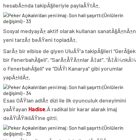
hesabÄ±nda takipÃ§ileriyle paylaÅŸtÄ±.
Sosyal medyayÄ± aktif olarak kullanan sanatÃ§Ä±nÄ±n
yeni tarzÄ± beÄŸeni topladÄ±.
SarÄ± bir elbise de giyen UluÄŸ’a takipÃ§ileri “GerÃ§ek
bir FenerbahÃ§eli”, “SarÄ±ÅŸÄ±nlar Ã‡at”, “Ã‡Ã¼nkÃ¼
o FenerbahÃ§eli” ve “DiÅŸi Kanarya” gibi yorumlar
yapÄ±ldÄ±.
Esas OÄŸlan adlÄ± dizi ile ilk oyunculuk deneyimini
yaÅŸayan
Hadise
,Â radikal bir karar alarak imaj
deÄŸiÅŸikliÄŸine gitti.