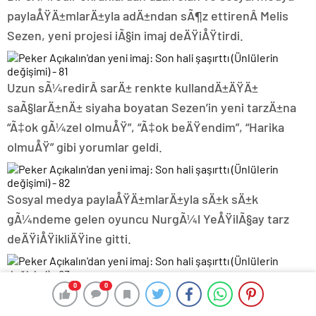
paylaÅŸÄ±mlarÄ±yla adÄ±ndan sÃ¶z ettirenÂ Melis
Sezen, yeni projesi iÃ§in imaj deÄŸiÅŸtirdi.
Uzun sÃ¼redirÂ sarÄ± renkte kullandÄ±ÄŸÄ±
saÃ§larÄ±nÄ± siyaha boyatan Sezen’in yeni tarzÄ±na
“Ã‡ok gÃ¼zel olmuÅŸ”, “Ã‡ok beÄŸendim”, “Harika
olmuÅŸ” gibi yorumlar geldi.
Sosyal medya paylaÅŸÄ±mlarÄ±yla sÄ±k sÄ±k
gÃ¼ndeme gelen oyuncu NurgÃ¼l YeÅŸilÃ§ay tarz
deÄŸiÅŸikliÄŸine gitti.
0
0
ÃœnlÃ¼ oyuncu, “KakÃ¼llerimi hala gÃ¶rmeyenler
var inanamÄ±yorum” diyerek yeni stilini takipÃ§ileriyle