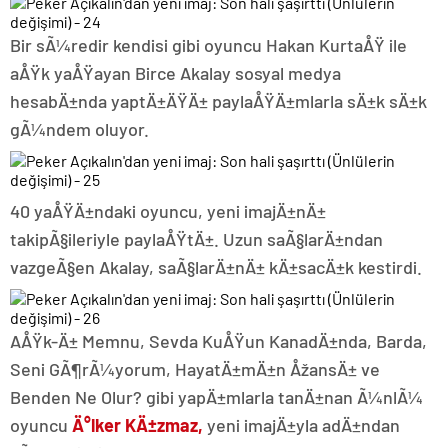
Bir sÃ¼redir kendisi gibi oyuncu Hakan KurtaÅŸ ile
aÅŸk yaÅŸayan Birce Akalay sosyal medya
hesabÄ±nda yaptÄ±ÄŸÄ± paylaÅŸÄ±mlarla sÄ±k sÄ±k
gÃ¼ndem oluyor.
40 yaÅŸÄ±ndaki oyuncu, yeni imajÄ±nÄ±
takipÃ§ileriyle paylaÅŸtÄ±. Uzun saÃ§larÄ±ndan
vazgeÃ§en Akalay, saÃ§larÄ±nÄ± kÄ±sacÄ±k kestirdi.
AÅŸk-Ä± Memnu, Sevda KuÅŸun KanadÄ±nda, Barda,
Seni GÃ¶rÃ¼yorum, HayatÄ±mÄ±n ÅžansÄ± ve
Benden Ne Olur? gibi yapÄ±mlarla tanÄ±nan Ã¼nlÃ¼
oyuncu
Ä°lker KÄ±zmaz,
yeni imajÄ±yla adÄ±ndan