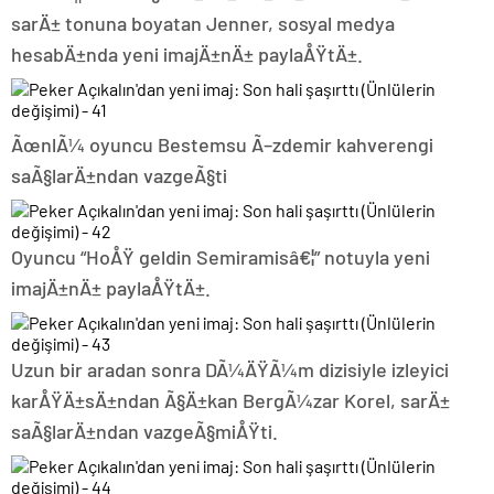
sarÄ± tonuna boyatan Jenner, sosyal medya
hesabÄ±nda yeni imajÄ±nÄ± paylaÅŸtÄ±.
ÃœnlÃ¼ oyuncu Bestemsu Ã–zdemir kahverengi
saÃ§larÄ±ndan vazgeÃ§ti
Oyuncu “HoÅŸ geldin Semiramisâ€¦” notuyla yeni
imajÄ±nÄ± paylaÅŸtÄ±.
Uzun bir aradan sonra DÃ¼ÄŸÃ¼m dizisiyle izleyici
karÅŸÄ±sÄ±ndan Ã§Ä±kan BergÃ¼zar Korel, sarÄ±
saÃ§larÄ±ndan vazgeÃ§miÅŸti.