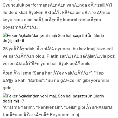
Oyunculuk performansÄ±nÄ±n yanÄ±nda gÃ¼zelliÄŸi
ile de dikkat Ã§eken AktaÅŸ, kÄ±sa bir sÃ¼re Ã¶nce
koyu renk olan saÃ§larÄ±nÄ± kumral tonlarÄ±na
boyatmÄ±ÅŸtÄ±.
26 yaÅŸÄ±ndaki Ã¼nlÃ¼ oyuncu, bu kez imaj tazeledi
ve sarÄ±ÅŸÄ±n oldu. Platin sarÄ±sÄ± saÃ§larÄ±yla poz
veren AktaÅŸ’Ä±n yeni hali Ã§ok beÄŸenildi.
ÃœnlÃ¼ isme “Sana her ÅŸey yakÄ±ÅŸÄ±r”, “Hep
bÃ¶yle kal”, “Barbie”, “Bu ne gÃ¼zellik” gibi yorumlar
geldi.
“Ã‡atma Yarim”, “Renklensin”, “Leila” gibi ÅŸarkÄ±larla
tanÄ±nan ÅŸarkÄ±cÄ± Reynmen imaj