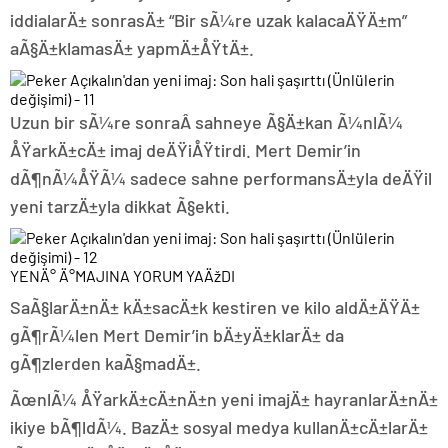
iddialarÄ± sonrasÄ± “Bir sÃ¼re uzak kalacaÄŸÄ±m”
aÃ§Ä±klamasÄ± yapmÄ±ÅŸtÄ±.
Uzun bir sÃ¼re sonraÂ sahneye Ã§Ä±kan Ã¼nlÃ¼
ÅŸarkÄ±cÄ± imaj deÄŸiÅŸtirdi. Mert Demir’in
dÃ¶nÃ¼ÅŸÃ¼ sadece sahne performansÄ±yla deÄŸil
yeni tarzÄ±yla dikkat Ã§ekti.
YENÄ° Ä°MAJINA YORUM YAÄžDI
SaÃ§larÄ±nÄ± kÄ±sacÄ±k kestiren ve kilo aldÄ±ÄŸÄ±
gÃ¶rÃ¼len Mert Demir’in bÄ±yÄ±klarÄ± da
gÃ¶zlerden kaÃ§madÄ±.
ÃœnlÃ¼ ÅŸarkÄ±cÄ±nÄ±n yeni imajÄ± hayranlarÄ±nÄ±
ikiye bÃ¶ldÃ¼. BazÄ± sosyal medya kullanÄ±cÄ±larÄ±