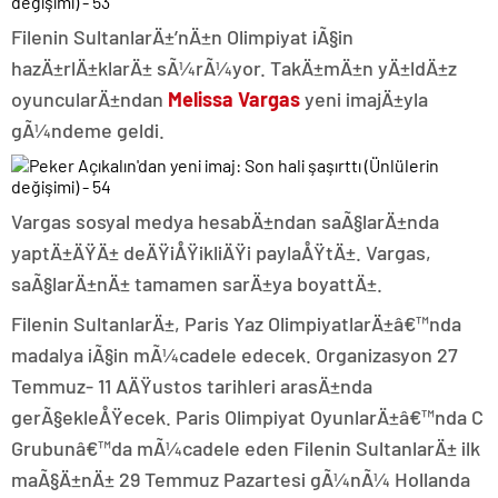
Filenin SultanlarÄ±’nÄ±n Olimpiyat iÃ§in
hazÄ±rlÄ±klarÄ± sÃ¼rÃ¼yor. TakÄ±mÄ±n yÄ±ldÄ±z
oyuncularÄ±ndan
Melissa Vargas
yeni imajÄ±yla
gÃ¼ndeme geldi.
Vargas sosyal medya hesabÄ±ndan saÃ§larÄ±nda
yaptÄ±ÄŸÄ± deÄŸiÅŸikliÄŸi paylaÅŸtÄ±. Vargas,
saÃ§larÄ±nÄ± tamamen sarÄ±ya boyattÄ±.
Filenin SultanlarÄ±, Paris Yaz OlimpiyatlarÄ±â€™nda
madalya iÃ§in mÃ¼cadele edecek. Organizasyon 27
Temmuz- 11 AÄŸustos tarihleri arasÄ±nda
gerÃ§ekleÅŸecek. Paris Olimpiyat OyunlarÄ±â€™nda C
Grubunâ€™da mÃ¼cadele eden Filenin SultanlarÄ± ilk
maÃ§Ä±nÄ± 29 Temmuz Pazartesi gÃ¼nÃ¼ Hollanda