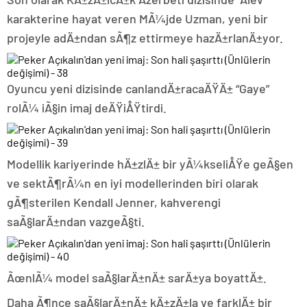
karakterine hayat veren MÃ¼jde Uzman, yeni bir
projeyle adÄ±ndan sÃ¶z ettirmeye hazÄ±rlanÄ±yor.
Oyuncu yeni dizisinde canlandÄ±racaÄŸÄ± “Gaye”
rolÃ¼ iÃ§in imaj deÄŸiÅŸtirdi.
Modellik kariyerinde hÄ±zlÄ± bir yÃ¼kseliÅŸe geÃ§en
ve sektÃ¶rÃ¼n en iyi modellerinden biri olarak
gÃ¶sterilen Kendall Jenner, kahverengi
saÃ§larÄ±ndan vazgeÃ§ti.
ÃœnlÃ¼ model saÃ§larÄ±nÄ± sarÄ±ya boyattÄ±.
Daha Ã¶nce saÃ§larÄ±nÄ± kÄ±zÄ±la ve farklÄ± bir