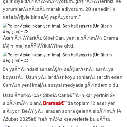
gelir diye dÃ¼ÅŸÃ¼nÃ¼yorum, gÃ¶rÃ¼ÅŸlerinizi ve
yorumlarÄ±nÄ±zÄ± merak ediyorum, 20 senedir ilk
defa bÃ¶yle bir saÃ§ yapÄ±yorum.”
ÃœnlÃ¼ ÅŸarkÄ± Sibel Can, yeni albÃ¼mÃ¼ Drama
iÃ§in imaj deÄŸiÅŸikliÄŸine gitti.
54 yaÅŸÄ±ndaki sanatÃ§Ä± saÃ§larÄ±nÄ± sarÄ±ya
boyattÄ±. Uzun yÄ±llardÄ±r koyu tonlarÄ± tercih eden
Can’Ä±n yeni imajÄ± sosyal medyada gÃ¼ndem oldu.
Usta ÅŸarkÄ±cÄ± SibelÂ Canâ€™Ä±n kariyerinin 24.
albÃ¼mÃ¼ olanÂ
Dramaâ€™
da toplam 12 eser yer
alÄ±yor. BeÅŸ yÄ±l aradan sonra gelenÂ albÃ¼m,Â 14
Åžubat 2025â€™taÂ mÃ¼zikseverlerle buluÅŸtu.