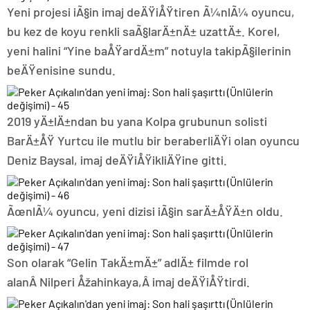
Yeni projesi iÃ§in imaj deÄŸiÅŸtiren Ã¼nlÃ¼ oyuncu,
bu kez de koyu renkli saÃ§larÄ±nÄ± uzattÄ±. Korel,
yeni halini “Yine baÅŸardÄ±m” notuyla takipÃ§ilerinin
beÄŸenisine sundu.
2019 yÄ±lÄ±ndan bu yana Kolpa grubunun solisti
BarÄ±ÅŸ Yurtcu ile mutlu bir beraberliÄŸi olan oyuncu
Deniz Baysal, imaj deÄŸiÅŸikliÄŸine gitti.
ÃœnlÃ¼ oyuncu, yeni dizisi iÃ§in sarÄ±ÅŸÄ±n oldu.
Son olarak “Gelin TakÄ±mÄ±” adlÄ± filmde rol
alanÂ Nilperi Åžahinkaya,Â imaj deÄŸiÅŸtirdi.