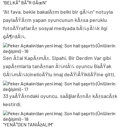
“BELKÄ° BÄ°R GÃœN”
“At fava, bekle bakalÄ±m belki bir gÃ¼n” notuyla
paylaÅŸÄ±m yapan oyuncunun kÄ±sa peruklu
fotoÄŸraflarÄ± sosyal medyada bÃ¼yÃ¼k ilgi
gÃ¶rdÃ¼.
Sen Ã‡al KapÄ±mÄ±, Sipahi, Bir Derdim Var gibi
yapÄ±mlarla tanÄ±nan Ã¼nlÃ¼ oyuncu BaÅŸak
GÃ¼mÃ¼lcinelioÄŸlu imaj deÄŸiÅŸikliÄŸine gitti.
33 yaÅŸÄ±ndaki oyuncu, saÃ§larÄ±nÄ± kÄ±sacÄ±k
kestirdi.
“YENÄ°DEN TANIÅžALIM”