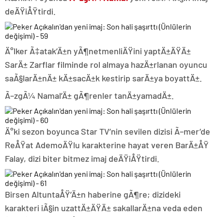
deÄŸiÅŸtirdi.
Ä°lker Ã‡atak’Ä±n yÃ¶netmenliÄŸini yaptÄ±ÄŸÄ±
SarÄ± Zarflar filminde rol almaya hazÄ±rlanan oyuncu
saÃ§larÄ±nÄ± kÄ±sacÄ±k kestirip sarÄ±ya boyattÄ±.
Ã–zgÃ¼ Namal’Ä± gÃ¶renler tanÄ±yamadÄ±.
Ä°ki sezon boyunca Star TV’nin sevilen dizisi Ã–mer’de
ReÅŸat AdemoÄŸlu karakterine hayat veren BarÄ±ÅŸ
Falay, dizi biter bitmez imaj deÄŸiÅŸtirdi.
Birsen AltuntaÅŸ’Ä±n haberine gÃ¶re; dizideki
karakteri iÃ§in uzattÄ±ÄŸÄ± sakallarÄ±na veda eden