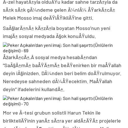
Ã–zel hayatÄ±yla olduÄŸu kadar sahne tarzÄ±yla da
sÄ±k sÄ±k gÃ¼ndeme gelen Ã¼nlÃ¼ ÅŸarkÄ±cÄ±
Melek Mosso imaj deÄŸiÅŸikliÄŸine gitti.
SaÃ§larÄ±nÄ± kÄ±zÄ±la boyatan Mosso’nun yeni
imajÄ± sosyal medyada Ã§ok konuÅŸuldu.
ÅžarkÄ±cÄ±,Â sosyal medya hesabÄ±ndan
“SaÃ§Ä±mÄ± baÅŸÄ±mÄ± beÄŸenirken bir maÅŸallah
deyin iÃ§inizden. DÃ¼nden beri belim doÄŸrulmuyor.
Neredeyse sahneden dÃ¼ÅŸecektim. MaÅŸallah
deyin” ifadelerini kullandÄ±.
Mor ve Ã–tesi grubun solistli Harun Tekin ile
birlikteliÄŸinin yanÄ± sÄ±ra yer aldÄ±ÄŸÄ± projelerle