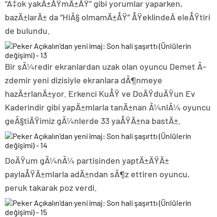
“Ã‡ok yakÄ±ÅŸmÄ±ÅŸ” gibi yorumlar yaparken,
bazÄ±larÄ± da “HiÃ§ olmamÄ±ÅŸ” ÅŸeklindeÂ eleÅŸtiri
de bulundu.
Bir sÃ¼redir ekranlardan uzak olan oyuncu Demet Ã–
zdemir yeni dizisiyle ekranlara dÃ¶nmeye
hazÄ±rlanÄ±yor. Erkenci KuÅŸ ve DoÄŸduÄŸun Ev
Kaderindir gibi yapÄ±mlarla tanÄ±nan Ã¼nlÃ¼ oyuncu
geÃ§tiÄŸimiz gÃ¼nlerde 33 yaÅŸÄ±na bastÄ±.
DoÄŸum gÃ¼nÃ¼ partisinden yaptÄ±ÄŸÄ±
paylaÅŸÄ±mlarla adÄ±ndan sÃ¶z ettiren oyuncu,
peruk takarak poz verdi.