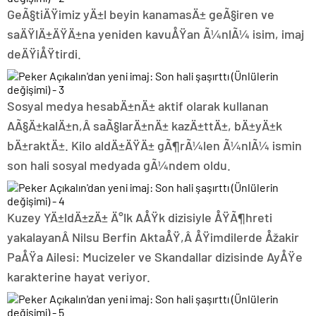
GeÃ§tiÄŸimiz yÄ±l beyin kanamasÄ± geÃ§iren ve
saÄŸlÄ±ÄŸÄ±na yeniden kavuÅŸan Ã¼nlÃ¼ isim, imaj
deÄŸiÅŸtirdi.
Sosyal medya hesabÄ±nÄ± aktif olarak kullanan
AÃ§Ä±kalÄ±n,Â saÃ§larÄ±nÄ± kazÄ±ttÄ±, bÄ±yÄ±k
bÄ±raktÄ±. Kilo aldÄ±ÄŸÄ± gÃ¶rÃ¼len Ã¼nlÃ¼ ismin
son hali sosyal medyada gÃ¼ndem oldu.
Kuzey YÄ±ldÄ±zÄ± Ä°lk AÅŸk dizisiyle ÅŸÃ¶hreti
yakalayanÂ Nilsu Berfin AktaÅŸ,Â ÅŸimdilerde Åžakir
PaÅŸa Ailesi: Mucizeler ve Skandallar dizisinde AyÅŸe
karakterine hayat veriyor.