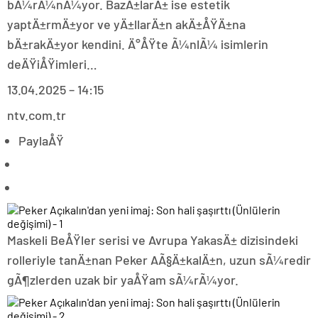
bÃ¼rÃ¼nÃ¼yor. BazÄ±larÄ± ise estetik
yaptÄ±rmÄ±yor ve yÄ±llarÄ±n akÄ±ÅŸÄ±na
bÄ±rakÄ±yor kendini. Ä°ÅŸte Ã¼nlÃ¼ isimlerin
deÄŸiÅŸimleri…
13.04.2025 – 14:15
ntv.com.tr
PaylaÅŸ
Maskeli BeÅŸler serisi ve Avrupa YakasÄ± dizisindeki
rolleriyle tanÄ±nan Peker AÃ§Ä±kalÄ±n, uzun sÃ¼redir
gÃ¶zlerden uzak bir yaÅŸam sÃ¼rÃ¼yor.