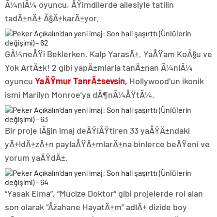
Ã¼nlÃ¼ oyuncu, ÅŸimdilerde ailesiyle tatilin
tadÄ±nÄ± Ã§Ä±karÄ±yor.
GÃ¼neÅŸi Beklerken, Kalp YarasÄ±, YaÅŸam KoÃ§u ve
Yok ArtÄ±k! 2 gibi yapÄ±mlarla tanÄ±nan Ã¼nlÃ¼
oyuncu
YaÄŸmur TanrÄ±sevsin,
Hollywood’un ikonik
ismi Marilyn Monroe’ya dÃ¶nÃ¼ÅŸtÃ¼.
Bir proje iÃ§in imaj deÄŸiÅŸtiren 33 yaÅŸÄ±ndaki
yÄ±ldÄ±zÄ±n paylaÅŸÄ±mlarÄ±na binlerce beÄŸeni ve
yorum yaÄŸdÄ±.
“Yasak Elma”, “Mucize Doktor” gibi projelerde rol alan
son olarak “Åžahane HayatÄ±m” adlÄ± dizide boy