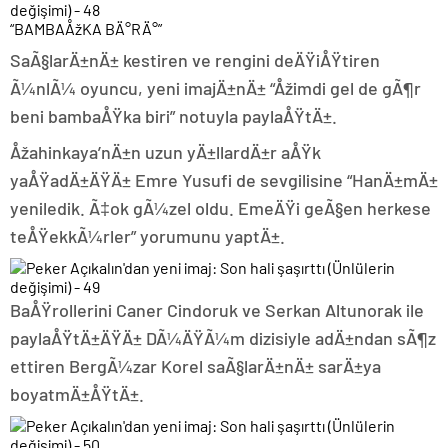
“BAMBAÅžKA BÄ°RÄ°”
SaÃ§larÄ±nÄ± kestiren ve rengini deÄŸiÅŸtiren
Ã¼nlÃ¼ oyuncu, yeni imajÄ±nÄ± “Åžimdi gel de gÃ¶r
beni bambaÅŸka biri” notuyla paylaÅŸtÄ±.
Åžahinkaya’nÄ±n uzun yÄ±llardÄ±r aÅŸk
yaÅŸadÄ±ÄŸÄ± Emre Yusufi de sevgilisine “HanÄ±mÄ±
yeniledik. Ã‡ok gÃ¼zel oldu. EmeÄŸi geÃ§en herkese
teÅŸekkÃ¼rler” yorumunu yaptÄ±.
BaÅŸrollerini Caner Cindoruk ve Serkan Altunorak ile
paylaÅŸtÄ±ÄŸÄ± DÃ¼ÄŸÃ¼m dizisiyle adÄ±ndan sÃ¶z
ettiren BergÃ¼zar Korel saÃ§larÄ±nÄ± sarÄ±ya
boyatmÄ±ÅŸtÄ±.