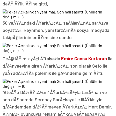
deÄŸiÅŸikliÄŸine gitti.
30 yaÅŸÄ±ndaki ÅŸarkÄ±cÄ±, saÃ§larÄ±nÄ± sarÄ±ya
boyattÄ±. Reynmen, yeni tarzÄ±nÄ± sosyal medyada
takipÃ§ilerinin beÄŸenisine sundu.
GeÃ§tiÄŸimiz yÄ±l Ä°talya’da
Emire Cansu Kurtaran
ile
dÃ¼nyaevine giren ÅŸarkÄ±cÄ±, son olarak Sefo ile
yaÅŸadÄ±ÄŸÄ± polemik ile gÃ¼ndeme gelmiÅŸti.
“AteÅŸe DÃ¼ÅŸtÃ¼m” ÅŸarkÄ±sÄ±yla tanÄ±nan ve
son dÃ¶nemde Serenay SarÄ±kaya ile iliÅŸkisiyle
gÃ¼ndemden dÃ¼ÅŸmeyen ÅŸarkÄ±cÄ± Mert Demir,
Ã¼nlÃ¼ oyuncuyla reklam aÅŸkÄ± yaÅŸadÄ±ÄŸÄ±