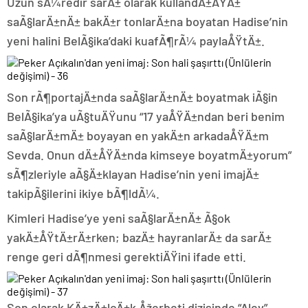
Uzun sÃ¼redir sarÄ± olarak kullandÄ±ÄŸÄ±
saÃ§larÄ±nÄ± bakÄ±r tonlarÄ±na boyatan Hadise’nin
yeni halini BelÃ§ika’daki kuafÃ¶rÃ¼ paylaÅŸtÄ±.
Son rÃ¶portajÄ±nda saÃ§larÄ±nÄ± boyatmak iÃ§in
BelÃ§ika’ya uÃ§tuÄŸunu “17 yaÅŸÄ±ndan beri benim
saÃ§larÄ±mÄ± boyayan en yakÄ±n arkadaÅŸÄ±m
Sevda. Onun dÄ±ÅŸÄ±nda kimseye boyatmÄ±yorum”
sÃ¶zleriyle aÃ§Ä±klayan Hadise’nin yeni imajÄ±
takipÃ§ilerini ikiye bÃ¶ldÃ¼.
Kimleri Hadise’ye yeni saÃ§larÄ±nÄ± Ã§ok
yakÄ±ÅŸtÄ±rÄ±rken; bazÄ± hayranlarÄ± da sarÄ±
renge geri dÃ¶nmesi gerektiÄŸini ifade etti.
Son olarak KÄ±zÄ±lcÄ±k Åžerbeti dizisinde “Alev”