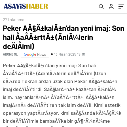
221 okunma
Peker AÃ§Ä±kalÄ±n’dan yeni imaj: Son
hali ÅaÅÄ±rttÄ± (ÃnlÃ¼lerin
deÄiÅimi)
13 Nisan 2025 19:01
ABONE OL
News
Peker AÃ§Ä±kalÄ±n’dan yeni imaj: Son hali
ÅŸaÅŸÄ±rttÄ± (ÃœnlÃ¼lerin deÄŸiÅŸimi)Uzun
sÃ¼redir ekranlardan uzak olan Peker AÃ§Ä±kalÄ±n
imaj deÄŸiÅŸtirdi. SaÃ§larÄ±nÄ± kazÄ±tan Ã¼nlÃ¼
isim, hayranlarÄ±nÄ± ÅŸaÅŸÄ±rttÄ±. AÃ§Ä±kalÄ±n
imajÄ±nÄ± deÄŸiÅŸtiren tek isim deÄŸil. Kimi estetik
operasyon yaptÄ±rÄ±yor, kimi saÃ§Ä±nda kÃ¼Ã§Ã¼k
bir deÄŸiÅŸimle bambaÅŸka bir gÃ¶rÃ¼nÃ¼me