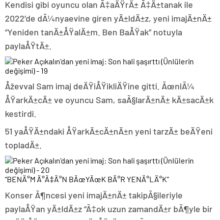
Kendisi gibi oyuncu olan Ã‡aÄŸrÄ± Ã‡Ä±tanak ile
2022’de dÃ¼nyaevine giren yÄ±ldÄ±z, yeni imajÄ±nÄ±
“Yeniden tanÄ±ÅŸalÄ±m. Ben BaÅŸak” notuyla
paylaÅŸtÄ±.
Åževval Sam imaj deÄŸiÅŸikliÄŸine gitti. ÃœnlÃ¼
ÅŸarkÄ±cÄ± ve oyuncu Sam, saÃ§larÄ±nÄ± kÄ±sacÄ±k
kestirdi.
51 yaÅŸÄ±ndaki ÅŸarkÄ±cÄ±nÄ±n yeni tarzÄ± beÄŸeni
topladÄ±.
“BENÄ°M Ä°Ã‡Ä°N BÃœYÃœK BÄ°R YENÄ°LÄ°K”
Konser Ã¶ncesi yeni imajÄ±nÄ± takipÃ§ileriyle
paylaÅŸan yÄ±ldÄ±z “Ã‡ok uzun zamandÄ±r bÃ¶yle bir