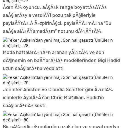
ÃœnlÃ¼ oyuncu, aÃ§Ä±k renge boyattÄ±ÄŸÄ±
saÃ§larÄ±yla verdiÄŸi pozu takipÃ§ileriyle
paylaÅŸtÄ±.Â Ã–zpirinÃ§ci, paylaÅŸÄ±mÄ±na “Bu
saÃ§a alÄ±ÅŸamadÄ±m” notunu dÃ¼ÅŸtÃ¼.
Moda haftalarÄ±nÄ±n aranan yÃ¼zÃ¼ ve son
dÃ¶nemin en baÅŸarÄ±lÄ± modellerinden Gigi Hadid
uzun saÃ§larÄ±na veda etti.
Jennifer Aniston ve Claudia Schiffer gibi Ã¼nlÃ¼
isimlerle Ã§alÄ±ÅŸan Chris McMillian, Hadid’in
saÃ§larÄ±nÄ± kesti.
Bir sÃ¼redir ekranlardan uzak olan ve sosyal medya