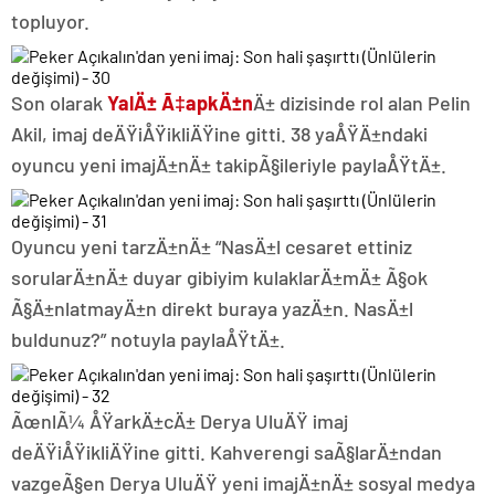
topluyor.
Son olarak
YalÄ± Ã‡apkÄ±n
Ä± dizisinde rol alan Pelin
Akil, imaj deÄŸiÅŸikliÄŸine gitti. 38 yaÅŸÄ±ndaki
oyuncu yeni imajÄ±nÄ± takipÃ§ileriyle paylaÅŸtÄ±.
Oyuncu yeni tarzÄ±nÄ± “NasÄ±l cesaret ettiniz
sorularÄ±nÄ± duyar gibiyim kulaklarÄ±mÄ± Ã§ok
Ã§Ä±nlatmayÄ±n direkt buraya yazÄ±n. NasÄ±l
buldunuz?” notuyla paylaÅŸtÄ±.
ÃœnlÃ¼ ÅŸarkÄ±cÄ± Derya UluÄŸ imaj
deÄŸiÅŸikliÄŸine gitti. Kahverengi saÃ§larÄ±ndan
vazgeÃ§en Derya UluÄŸ yeni imajÄ±nÄ± sosyal medya