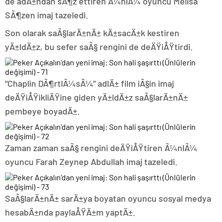
de adÄ±ndan sÃ¶z ettiren Ã¼nlÃ¼ oyuncu Melisa
SÃ¶zen imaj tazeledi.
Son olarak saÃ§larÄ±nÄ± kÄ±sacÄ±k kestiren
yÄ±ldÄ±z, bu sefer saÃ§ rengini de deÄŸiÅŸtirdi.
“Chaplin DÃ¶rtlÃ¼sÃ¼” adlÄ± film iÃ§in imaj
deÄŸiÅŸikliÄŸine giden yÄ±ldÄ±z saÃ§larÄ±nÄ±
pembeye boyadÄ±.
Zaman zaman saÃ§ rengini deÄŸiÅŸtiren Ã¼nlÃ¼
oyuncu Farah Zeynep Abdullah imaj tazeledi.
SaÃ§larÄ±nÄ± sarÄ±ya boyatan oyuncu sosyal medya
hesabÄ±nda paylaÅŸÄ±m yaptÄ±.