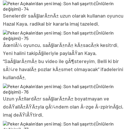
Senelerdir saÃ§larÄ±nÄ± uzun olarak kullanan oyuncu
Hazal Kaya, radikal bir kararla imaj tazeledi.
ÃœnlÃ¼ oyuncu, saÃ§larÄ±nÄ± kÄ±sacÄ±k kesitrdi.
Yeni halini takipÃ§ileriyle paylaÅŸan Kaya,
“SaÃ§larÄ±mÄ± bu video ile gÃ¶stereyim. Belli ki bir
sÃ¼re havalÄ± pozlar kÄ±smet olmayacak” ifadelerini
kullandÄ±.
Uzun yÄ±llardÄ±r saÃ§larÄ±nÄ± boyatmayan ve
doÄŸallÄ±ÄŸÄ±yla gÃ¼ndem olan Ã–zge Ã–zpirinÃ§ci,
imaj deÄŸiÅŸtirdi.