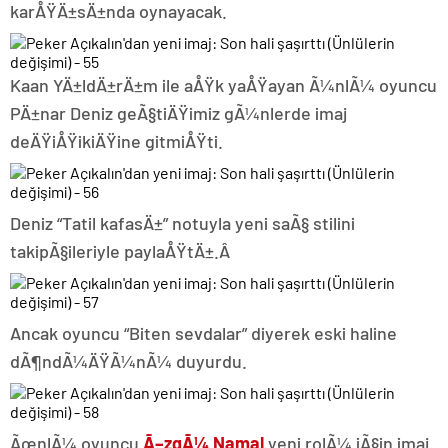
karÅŸÄ±sÄ±nda oynayacak.
Kaan YÄ±ldÄ±rÄ±m ile aÅŸk yaÅŸayan Ã¼nlÃ¼ oyuncu
PÄ±nar Deniz geÃ§tiÄŸimiz gÃ¼nlerde imaj
deÄŸiÅŸikiÄŸine gitmiÅŸti.
Deniz “Tatil kafasÄ±” notuyla yeni saÃ§ stilini
takipÃ§ileriyle paylaÅŸtÄ±.Â
Ancak oyuncu “Biten sevdalar” diyerek eski haline
dÃ¶ndÃ¼ÄŸÃ¼nÃ¼ duyurdu.
ÃœnlÃ¼ oyuncu
Ã–zgÃ¼ Namal
yeni rolÃ¼ iÃ§in imaj