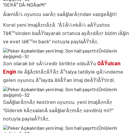
“GERÄ° DÃ–NDÃœM!”
ÃœnlÃ¼ oyuncu sarÄ± saÃ§larÄ±ndan vazgeÃ§ti!
Korel yeni imajÄ±nÄ±Â “Ã‡Ã¼nkÃ¼ aÄŸustos
7â€™sinden baÅŸlayarak ortanca ayÄ±dÄ±r bizim iÃ§in
ve evet Iâ€™m back” notuyla paylaÅŸtÄ±.
Son olarak bir sÃ¼redir birlikte olduÄŸu
OÄŸulcan
Engin
ile Ã§Ä±ktÄ±ÄŸÄ± Ä°talya tatiliyle gÃ¼ndeme
gelen oyuncu Ä°layda AliÅŸan imaj deÄŸiÅŸtirdi.
SaÃ§larÄ±nÄ± kestiren oyuncu, yeni imajÄ±nÄ±
“Giderek kÄ±salanÂ saÃ§larÄ±mÄ± sevdiniz mi?”
notuyla paylaÅŸtÄ±.