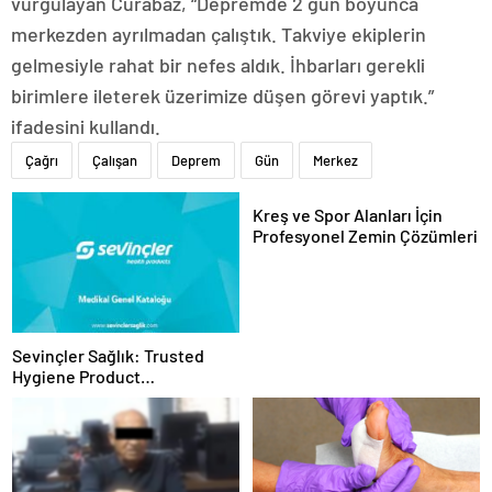
vurgulayan Curabaz, “Depremde 2 gün boyunca
merkezden ayrılmadan çalıştık. Takviye ekiplerin
gelmesiyle rahat bir nefes aldık. İhbarları gerekli
birimlere ileterek üzerimize düşen görevi yaptık.”
ifadesini kullandı.
Çağrı
Çalışan
Deprem
Gün
Merkez
Kreş ve Spor Alanları İçin
Profesyonel Zemin Çözümleri
Sevinçler Sağlık: Trusted
Hygiene Product
Manufacturer in Turkey