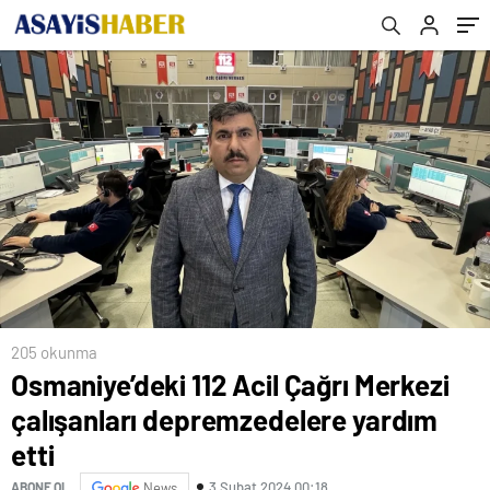
205 okunma
Osmaniye’deki 112 Acil Çağrı Merkezi
çalışanları depremzedelere yardım
etti
3 Şubat 2024 00:18
ABONE OL
News