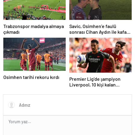
Trabzonspor madalya almaya
Savic, Osimhen’e faulü
çıkmadı
sonrası Cihan Aydın ile kafa
kafaya geldi!
Osimhen tarihi rekoru kırdı
Premier Lig’de şampiyon
Liverpool, 10 kişi kalan
Arsenal’e takıldı