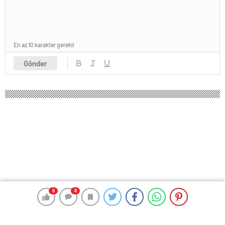
En az 10 karakter gerekli
Gönder
0
0
0
0