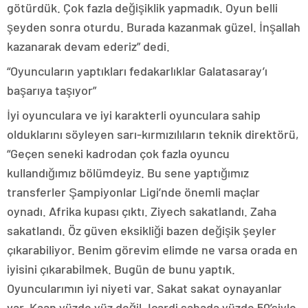
götürdük. Çok fazla değişiklik yapmadık. Oyun belli
şeyden sonra oturdu. Burada kazanmak güzel. İnşallah
kazanarak devam ederiz” dedi.
“Oyuncuların yaptıkları fedakarlıklar Galatasaray’ı
başarıya taşıyor”
İyi oyunculara ve iyi karakterli oyunculara sahip
olduklarını söyleyen sarı-kırmızılıların teknik direktörü,
“Geçen seneki kadrodan çok fazla oyuncu
kullandığımız bölümdeyiz. Bu sene yaptığımız
transferler Şampiyonlar Ligi’nde önemli maçlar
oynadı. Afrika kupası çıktı. Ziyech sakatlandı. Zaha
sakatlandı. Öz güven eksikliği bazen değişik şeyler
çıkarabiliyor. Benim görevim elimde ne varsa orada en
iyisini çıkarabilmek. Bugün de bunu yaptık.
Oyuncularımın iyi niyeti var. Sakat sakat oynayanlar
var. Kaan yüzde yüz değil. Icardi sahada yüzde 50’siyle