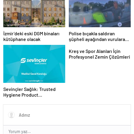
İzmir’deki eski DGM binaları
Polise bıçakla saldıran
kütüphane olacak
şüpheli ayağından vurularak
yakalandı
Kreş ve Spor Alanları İçin
Profesyonel Zemin Çözümleri
Sevinçler Sağlık: Trusted
Hygiene Product
Manufacturer in Turkey