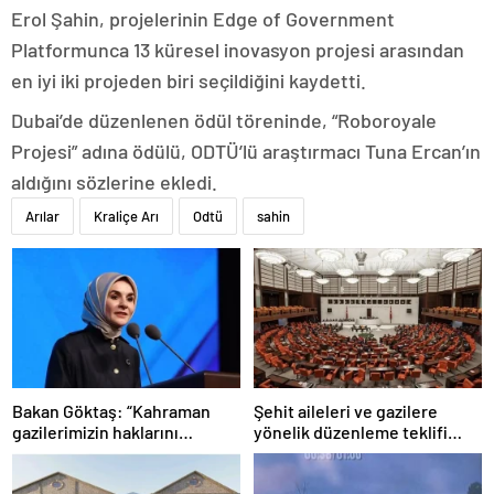
Erol Şahin, projelerinin Edge of Government
Platformunca 13 küresel inovasyon projesi arasından
en iyi iki projeden biri seçildiğini kaydetti.
Dubai’de düzenlenen ödül töreninde, “Roboroyale
Projesi” adına ödülü, ODTÜ’lü araştırmacı Tuna Ercan’ın
aldığını sözlerine ekledi.
Arılar
Kraliçe Arı
Odtü
sahin
Bakan Göktaş: “Kahraman
Şehit aileleri ve gazilere
gazilerimizin haklarını
yönelik düzenleme teklifi
güçlendiren yeni bir dönemin
Meclis’te kabul edildi
kapılarını aralıyoruz”