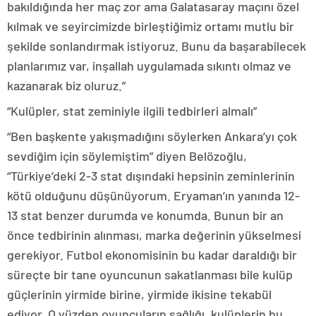
bakıldığında her maç zor ama Galatasaray maçını özel
kılmak ve seyircimizde birleştiğimiz ortamı mutlu bir
şekilde sonlandırmak istiyoruz. Bunu da başarabilecek
planlarımız var, inşallah uygulamada sıkıntı olmaz ve
kazanarak biz oluruz.”
“Kulüpler, stat zeminiyle ilgili tedbirleri almalı”
“Ben başkente yakışmadığını söylerken Ankara’yı çok
sevdiğim için söylemiştim” diyen Belözoğlu,
“Türkiye’deki 2-3 stat dışındaki hepsinin zeminlerinin
kötü olduğunu düşünüyorum. Eryaman’ın yanında 12-
13 stat benzer durumda ve konumda. Bunun bir an
önce tedbirinin alınması, marka değerinin yükselmesi
gerekiyor. Futbol ekonomisinin bu kadar daraldığı bir
süreçte bir tane oyuncunun sakatlanması bile kulüp
güçlerinin yirmide birine, yirmide ikisine tekabül
ediyor. O yüzden oyuncuların sağlığı, kulüplerin bu