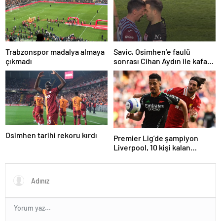
Trabzonspor madalya almaya
Savic, Osimhen’e faulü
çıkmadı
sonrası Cihan Aydın ile kafa
kafaya geldi!
Osimhen tarihi rekoru kırdı
Premier Lig’de şampiyon
Liverpool, 10 kişi kalan
Arsenal’e takıldı