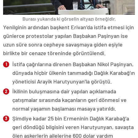
Burası yukarıda ki görselin altyazı örneğidir.
Yenilginin ardından başkent Erivan’da istifa etmesi için
günlerce protestolar yapılan Başbakan Paşinyan ise
uzun süre sonra cepheye savaşmaya giden eşiyle
birlikte bir cenaze töreninde görüntülendi.
İstifa çağrılarına direnen Başbakan Nikol Paşinyan,
dünyada hiçbir ülkenin tanımadığı Dağlık Karabağ’ın
yöneticisi Arayik Harutyunyan’la görüştü.
İkilinin buluşmasına dair yapılan açıklamada
çatışmalar sırasında kaçanların geri dönmesi ve
normal yaşamın başlaması masaya yatırıldı.
Şimdiye kadar 25 bin Ermeninin Dağlık Karabağ’a
geri döndüğü bilgisini veren Harutyunyan, savaşta
ölen askerlerin ailelerine 600 dolar yardım