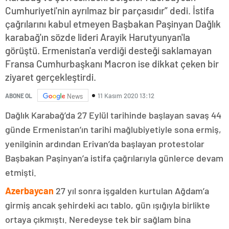
Cumhuriyeti'nin ayrılmaz bir parçasıdır” dedi. İstifa
çağrılarını kabul etmeyen Başbakan Paşinyan Dağlık
karabağ'ın sözde lideri Arayik Harutyunyan'la
görüştü. Ermenistan'a verdiği desteği saklamayan
Fransa Cumhurbaşkanı Macron ise dikkat çeken bir
ziyaret gerçekleştirdi.
11 Kasım 2020 13:12
ABONE OL
News
Dağlık Karabağ’da 27 Eylül tarihinde başlayan savaş 44
günde Ermenistan’ın tarihi mağlubiyetiyle sona ermiş,
yenilginin ardından Erivan’da başlayan protestolar
Başbakan Paşinyan’a istifa çağrılarıyla günlerce devam
etmişti.
Azerbaycan
27 yıl sonra işgalden kurtulan Ağdam’a
girmiş ancak şehirdeki acı tablo, gün ışığıyla birlikte
ortaya çıkmıştı. Neredeyse tek bir sağlam bina