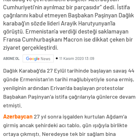
Cumhuriyeti'nin ayrılmaz bir parçasıdır” dedi. İstifa
çağrılarını kabul etmeyen Başbakan Paşinyan Dağlık
karabağ'ın sözde lideri Arayik Harutyunyan'la
görüştü. Ermenistan'a verdiği desteği saklamayan
Fransa Cumhurbaşkanı Macron ise dikkat çeken bir
ziyaret gerçekleştirdi.
11 Kasım 2020 13:09
ABONE OL
News
Dağlık Karabağ’da 27 Eylül tarihinde başlayan savaş 44
günde Ermenistan’ın tarihi mağlubiyetiyle sona ermiş,
yenilginin ardından Erivan’da başlayan protestolar
Başbakan Paşinyan’a istifa çağrılarıyla günlerce devam
etmişti.
Azerbaycan
27 yıl sonra işgalden kurtulan Ağdam’a
girmiş ancak şehirdeki acı tablo, gün ışığıyla birlikte
ortaya çıkmıştı. Neredeyse tek bir sağlam bina