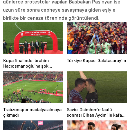
günlerce protestolar yapılan Başbakan Paşinyan ise
uzun süre sonra cepheye savaşmaya giden eşiyle
birlikte bir cenaze töreninde görüntülendi.
Kupa finalinde İbrahim
Türkiye Kupası Galatasaray’ın
Hacıosmanoğlu’na şok
protesto!
Trabzonspor madalya almaya
Savic, Osimhen’e faulü
çıkmadı
sonrası Cihan Aydın ile kafa
kafaya geldi!