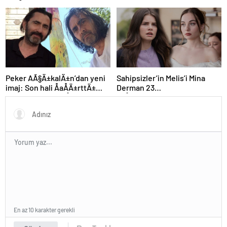
mutluluk pozu
Hamilelik boyunca kÄ±zlarÄ±
hazÄ±rlamakla uÄraÅtÄ±m
Peker AÃ§Ä±kalÄ±n’dan yeni
Sahipsizler’in Melis’i Mina
imaj: Son hali ÅaÅÄ±rttÄ±
Derman 23
(ÃnlÃ¼lerin deÄiÅimi)
yaÅÄ±nda:Â DoÄum
gÃ¼nÃ¼n kutlu
olsunÂ kÄ±zÄ±m
En az 10 karakter gerekli