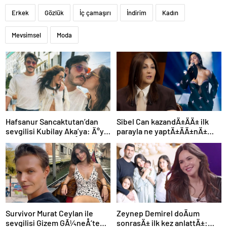
Erkek
Gözlük
İç çamaşırı
İndirim
Kadın
Mevsimsel
Moda
Hafsanur Sancaktutan’dan
Sibel Can kazandÄ±ÄÄ± ilk
sevgilisi Kubilay Aka’ya: Ä°yi
parayla ne yaptÄ±ÄÄ±nÄ±
ki doÄdun gÃ¼n Ä±ÅÄ±ÄÄ±m
aÃ§Ä±kladÄ±
Survivor Murat Ceylan ile
Zeynep Demirel doÄum
sevgilisi Gizem GÃ¼neÅ’ten
sonrasÄ± ilk kez anlattÄ±: