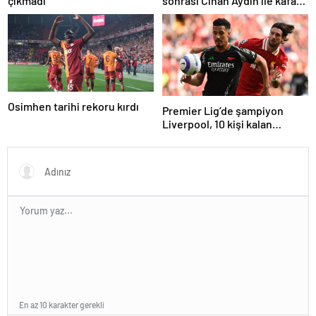
çıkmadı
sonrası Cihan Aydın ile kafa
kafaya geldi!
Osimhen tarihi rekoru kırdı
Premier Lig’de şampiyon
Liverpool, 10 kişi kalan
Arsenal’e takıldı
En az 10 karakter gerekli