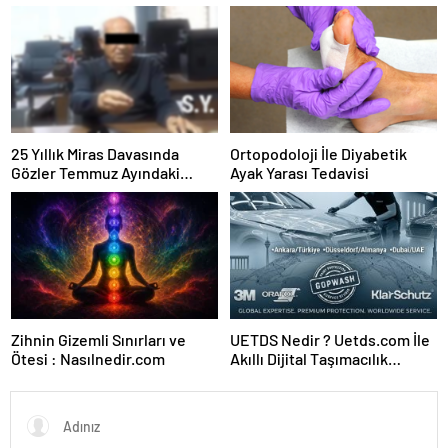
Manufacturer in Turkey
25 Yıllık Miras Davasında
Ortopodoloji İle Diyabetik
Gözler Temmuz Ayındaki
Ayak Yarası Tedavisi
Karar Duruşmasına Çevrildi
Zihnin Gizemli Sınırları ve
UETDS Nedir ? Uetds.com İle
Ötesi : Nasılnedir.com
Akıllı Dijital Taşımacılık
Yazılımı