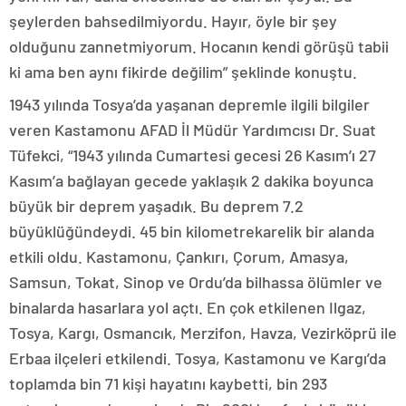
şeylerden bahsedilmiyordu. Hayır, öyle bir şey
olduğunu zannetmiyorum. Hocanın kendi görüşü tabii
ki ama ben aynı fikirde değilim” şeklinde konuştu.
1943 yılında Tosya’da yaşanan depremle ilgili bilgiler
veren Kastamonu AFAD İl Müdür Yardımcısı Dr. Suat
Tüfekci, “1943 yılında Cumartesi gecesi 26 Kasım’ı 27
Kasım’a bağlayan gecede yaklaşık 2 dakika boyunca
büyük bir deprem yaşadık. Bu deprem 7.2
büyüklüğündeydi. 45 bin kilometrekarelik bir alanda
etkili oldu. Kastamonu, Çankırı, Çorum, Amasya,
Samsun, Tokat, Sinop ve Ordu’da bilhassa ölümler ve
binalarda hasarlara yol açtı. En çok etkilenen Ilgaz,
Tosya, Kargı, Osmancık, Merzifon, Havza, Vezirköprü ile
Erbaa ilçeleri etkilendi. Tosya, Kastamonu ve Kargı’da
toplamda bin 71 kişi hayatını kaybetti, bin 293