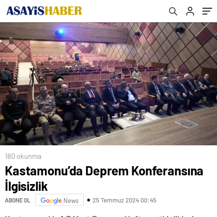
180 okunma
Kastamonu’da Deprem Konferansına
İlgisizlik
25 Temmuz 2024 00:45
ABONE OL
News