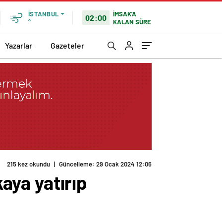
İMSAK'A
İSTANBUL
02:00
KALAN SÜRE
°
Yazarlar
Gazeteler
kaya yatırıp