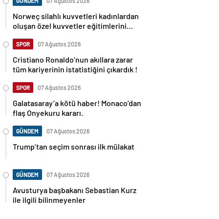
GÜNDEM
07 Ağustos 2026
Norweç silahlı kuvvetleri kadınlardan
oluşan özel kuvvetler eğitimlerini
başlattı.
SPOR
07 Ağustos 2026
Cristiano Ronaldo’nun akıllara zarar
tüm kariyerinin istatistiğini çıkardık !
SPOR
07 Ağustos 2026
Galatasaray’a kötü haber! Monaco’dan
flaş Onyekuru kararı.
GÜNDEM
07 Ağustos 2026
Trump’tan seçim sonrası ilk mülakat
GÜNDEM
07 Ağustos 2026
Avusturya başbakanı Sebastian Kurz
ile ilgili bilinmeyenler