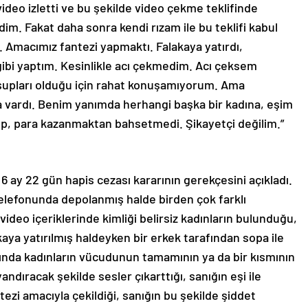
 video izletti ve bu şekilde video çekme teklifinde
dim. Fakat daha sonra kendi rızam ile bu teklifi kabul
k. Amacımız fantezi yapmaktı. Falakaya yatırdı,
gibi yaptım. Kesinlikle acı çekmedim. Acı çeksem
supları olduğu için rahat konuşamıyorum. Ama
 vardı. Benim yanımda herhangi başka bir kadına, eşim
ıp, para kazanmaktan bahsetmedi. Şikayetçi değilim.”
 6 ay 22 gün hapis cezası kararının gerekçesini açıkladı.
lefonunda depolanmış halde birden çok farklı
ideo içeriklerinde kimliği belirsiz kadınların bulunduğu,
kaya yatırılmış haldeyken bir erkek tarafından sopa ile
rında kadınların vücudunun tamamının ya da bir kısmının
andıracak şekilde sesler çıkarttığı, sanığın eşi ile
tezi amacıyla çekildiği, sanığın bu şekilde şiddet