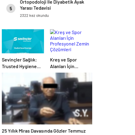
Ortopodoloji İle Diyabetik Ayak
Yarası Tedavisi
5
2322 kez okundu
Sevinçler Sağlık:
Kreş ve Spor
Trusted Hygiene
Alanları İçin
Product
Profesyonel Zemin
Manufacturer in
Çözümleri
Turkey
25 Yıllık Miras Davasında Gözler Temmuz