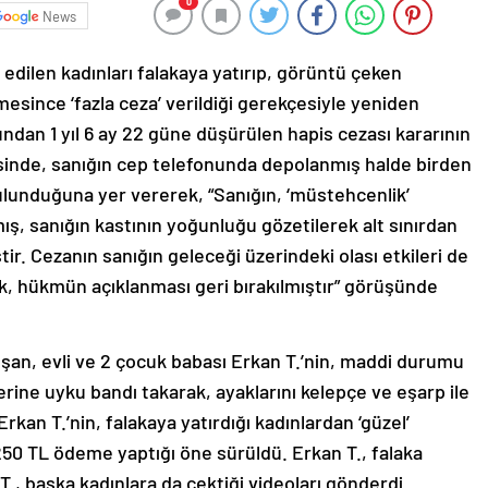
0
News
a edilen kadınları falakaya yatırıp, görüntü çeken
mesince ‘fazla ceza’ verildiği gerekçesiyle yeniden
ndan 1 yıl 6 ay 22 güne düşürülen hapis cezası kararının
inde, sanığın cep telefonunda depolanmış halde birden
ulunduğuna yer vererek, “Sanığın, ‘müstehcenlik’
mış, sanığın kastının yoğunluğu gözetilerek alt sınırdan
ir. Cezanın sanığın geleceği üzerindeki olası etkileri de
arak, hükmün açıklanması geri bırakılmıştır” görüşünde
lışan, evli ve 2 çocuk babası Erkan T.’nin, maddi durumu
lerine uyku bandı takarak, ayaklarını kelepçe ve eşarp ile
 Erkan T.’nin, falakaya yatırdığı kadınlardan ‘güzel’
 250 TL ödeme yaptığı öne sürüldü. Erkan T., falaka
 T., başka kadınlara da çektiği videoları gönderdi.