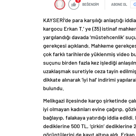
0
BEĞENDİM
ABONE OL
KAYSERİ’de para karşılığı anlaştığı iddi
kargocu Erkan T.’ ye (35) istinaf mahke
yargılandığı davada ‘müstehcenlik’ suçu
gerekçesi açıklandı. Mahkeme gerekçes
çok farklı tarihlerde yüklenmiş video b
suçunu birden fazla kez işlediği anlaşıl
uzaklaşmak suretiyle ceza tayin edilmişt
dikkate alınarak ‘iyi hal’ indirimi yapıl
bulundu.
Melikgazi ilçesinde kargo şirketinde ça
iyi olmayan kadınları evine çağırıp, göz
bağlayıp, falakaya yatırdığı iddia edildi.
dediklerine 500 TL, ‘çirkin’ dediklerine
görüntülerini de kayıt altına aldı. Erkan