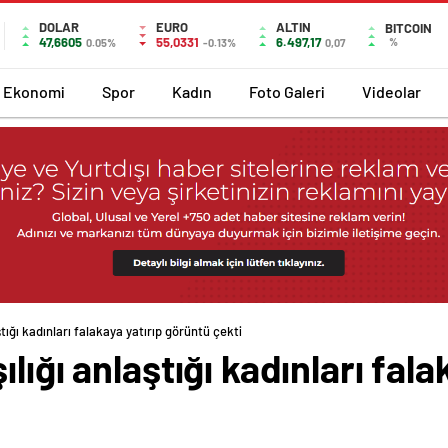
DOLAR
EURO
ALTIN
BITCOIN
47,6605
55,0331
6.497,17
%
0.05%
-0.13%
0,07
Ekonomi
Spor
Kadın
Foto Galeri
Videolar
tığı kadınları falakaya yatırıp görüntü çekti
lığı anlaştığı kadınları fala