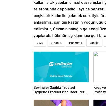
kullanılarak yapılan cinsel davranışları 
telefonunda depoladığı, ayrıca benzer içer
başka bir kadın ile çekmek suretiyle ür
anlaşılmış, sanığın kastının yoğunluğu 
edilmiştir. Cezanın sanığın geleceği üzeri
yapılarak, hükmün açıklanması geri bırak
Ceza
Erkan T.
Mahkeme
Sanığın
Sevinçler Sağlık: Trusted
Kreş ve
Hygiene Product Manufacturer in
Profes
Turkey