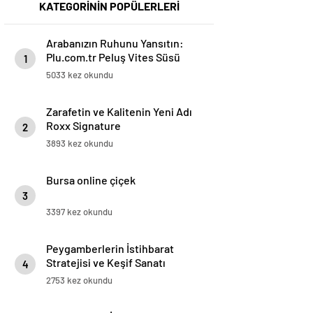
KATEGORİNİN POPÜLERLERİ
Arabanızın Ruhunu Yansıtın:
Plu.com.tr Peluş Vites Süsü
1
Modelleri
5033 kez okundu
Zarafetin ve Kalitenin Yeni Adı
Roxx Signature
2
3893 kez okundu
Bursa online çiçek
3
3397 kez okundu
Peygamberlerin İstihbarat
Stratejisi ve Keşif Sanatı
4
2753 kez okundu