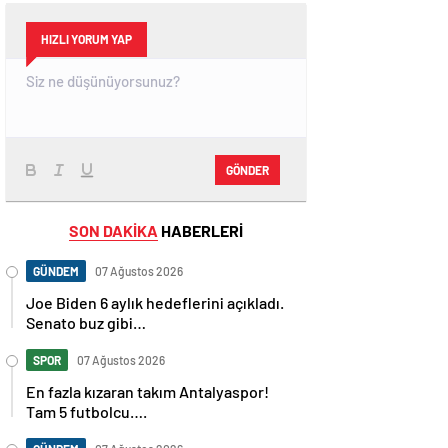
HIZLI YORUM YAP
GÖNDER
SON DAKİKA
HABERLERİ
GÜNDEM
07 Ağustos 2026
Joe Biden 6 aylık hedeflerini açıkladı.
Senato buz gibi…
SPOR
07 Ağustos 2026
En fazla kızaran takım Antalyaspor!
Tam 5 futbolcu….