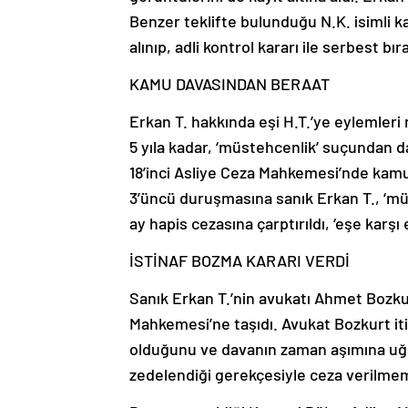
Benzer teklifte bulunduğu N.K. isimli k
alınıp, adli kontrol kararı ile serbest bıra
KAMU DAVASINDAN BERAAT
Erkan T. hakkında eşi H.T.’ye eylemleri
5 yıla kadar, ‘müstehcenlik’ suçundan da
18’inci Asliye Ceza Mahkemesi’nde kamu 
3’üncü duruşmasına sanık Erkan T., ‘müst
ay hapis cezasına çarptırıldı, ‘eşe karşı
İSTİNAF BOZMA KARARI VERDİ
Sanık Erkan T.’nin avukatı Ahmet Bozkur
Mahkemesi’ne taşıdı. Avukat Bozkurt iti
olduğunu ve davanın zaman aşımına uğra
zedelendiği gerekçesiyle ceza verilmeme