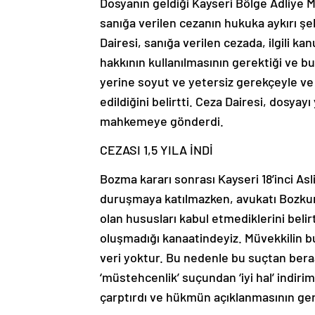
Dosyanın geldiği Kayseri Bölge Adliye M
sanığa verilen cezanın hukuka aykırı şek
Dairesi, sanığa verilen cezada, ilgili ka
hakkının kullanılmasının gerektiği ve b
yerine soyut ve yetersiz gerekçeyle ve f
edildiğini belirtti. Ceza Dairesi, dosyay
mahkemeye gönderdi.
CEZASI 1,5 YILA İNDİ
Bozma kararı sonrası Kayseri 18’inci A
duruşmaya katılmazken, avukatı Bozkur
olan hususları kabul etmediklerini beli
oluşmadığı kanaatindeyiz. Müvekkilin bu
veri yoktur. Bu nedenle bu suçtan beraa
‘müstehcenlik’ suçundan ‘iyi hal’ indiri
çarptırdı ve hükmün açıklanmasının geri