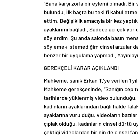
“Bana karşı zorla bir eylemi olmadı. Bir
bulundu. İlk başta bu teklifi kabul etme
ettim. Değişiklik amacıyla bir kez yaptı
ayaklarımı bağladı. Sadece acı çekiyor 
söylerdim. Şu anda salonda basın men
söylemek istemediğim cinsel arzular da
benzer bir uygulama yapmadı. Yayınlay
GEREKÇELİ KARAR AÇIKLANDI
Mahkeme, sanık Erkan T.’ye verilen 1 yıl
Mahkeme gerekçesinde, “Sanığın cep te
tarihlerde yüklenmiş video bulunduğu, v
kadınların ayaklarından bağlı halde fala
ayaklarına vurulduğu, videoların bazıla
çıplak olduğu, kadınların cinsel dürtü uy
çektiği videolardan birinin de cinsel fan