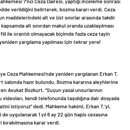
ahkemesi 7’nci Ceza Dairesi, yaptığı inceleme sonrası
ilde verildiğini belirterek, bozma kararı verdi. Ceza
nun maddelerindeki alt ve üst sınırlar arasında takdir
u kapsamda alt sınırdan makul oranda uzaklaşılması
iil ile orantılı olmayacak biçimde fazla ceza tayin
ı yeniden yargılama yapılması için tekrar yerel
sliye Ceza Mahkemesi’nde yeniden yargılanan Erkan T.
t salonda hazır bulundu. Bozma kararına aleyhlerine
rten Avukat Bozkurt, “Suçun yasal unsurlarının
 videoları, kendi telefonunda taşıdığına dair dosyada
tini istiyoruz” dedi. Mahkeme hakimi, Erkan T.’yi,
mi de uygulanarak 1 yıl 6 ay 22 gün hapis cezasına
 bırakılmasına karar verdi.