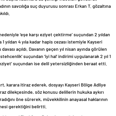
adının savcılığa suç duyurusu sonrası Erkan T. gözaltına
kıldı.
 nedeniyle ‘eşe karşı eziyet çektirme’ suçundan 2 yıldan
 1 yıldan 4 yıla kadar hapis cezası istemiyle Kayseri
davası açıldı. Davanın geçen yıl nisan ayında görülen
ehcenlik’ suçundan ‘iyi hal’ indirimi uygulanarak 2 yıl 1
 eziyet’ suçundan ise delil yetersizliğinden beraat etti.
t, karara itiraz ederek, dosyayı Kayseri Bölge Adliye
raz dilekçesinde, söz konusu delillerin hukuka aykırı
dığını öne sürerek, müvekkilinin anayasal haklarının
si gerektiğini belirtti.