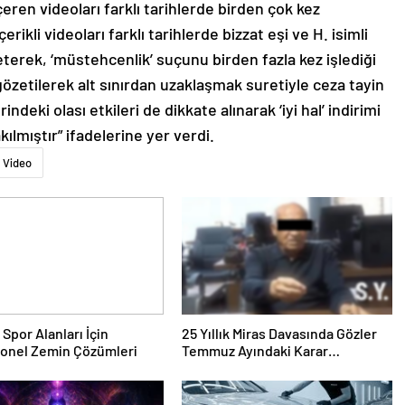
içeren videoları farklı tarihlerde birden çok kez
ikli videoları farklı tarihlerde bizzat eşi ve H. isimli
eterek, ‘müstehcenlik’ suçunu birden fazla kez işlediği
gözetilerek alt sınırdan uzaklaşmak suretiyle ceza tayin
ndeki olası etkileri de dikkate alınarak ‘iyi hal’ indirimi
ılmıştır” ifadelerine yer verdi.
Video
 Spor Alanları İçin
25 Yıllık Miras Davasında Gözler
yonel Zemin Çözümleri
Temmuz Ayındaki Karar
Duruşmasına Çevrildi