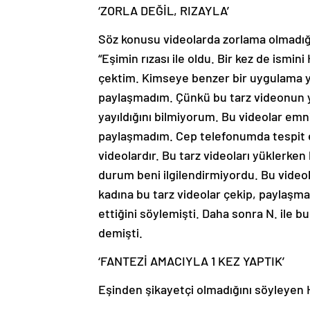
‘ZORLA DEĞİL, RIZAYLA’
Söz konusu videolarda zorlama olmadığı
“Eşimin rızası ile oldu. Bir kez de ismini 
çektim. Kimseye benzer bir uygulama 
paylaşmadım. Çünkü bu tarz videonun y
yayıldığını bilmiyorum. Bu videolar emniy
paylaşmadım. Cep telefonumda tespit ed
videolardır. Bu tarz videoları yüklerken
durum beni ilgilendirmiyordu. Bu videola
kadına bu tarz videolar çekip, paylaşm
ettiğini söylemişti. Daha sonra N. ile
demişti.
‘FANTEZİ AMACIYLA 1 KEZ YAPTIK’
Eşinden şikayetçi olmadığını söyleyen H