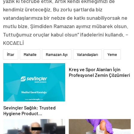
yazık ki tecrübe ettik. Artık kendi ekmeğimizi de
kendimiz üreteceğiz. Bu zorlu şartlarda biz
vatandaşlarımıza bir nebze de katkı sunabiliyorsak ne
mutlu bize. Şimdiden Ramazan ayımız mübarek olsun.
Tuttuğumuz oruçlar kabul olsun” ifadelerini kullandı. –
KOCAELİ
İftar
Mahalle
Ramazan Ayı
Vatandaşları
Yeme
Kreş ve Spor Alanları İçin
Profesyonel Zemin Çözümleri
Sevinçler Sağlık: Trusted
Hygiene Product
Manufacturer in Turkey