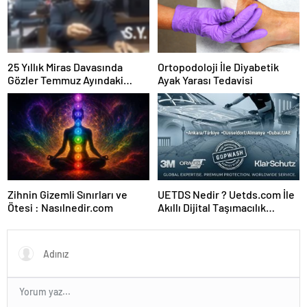
25 Yıllık Miras Davasında
Ortopodoloji İle Diyabetik
Gözler Temmuz Ayındaki
Ayak Yarası Tedavisi
Karar Duruşmasına Çevrildi
Zihnin Gizemli Sınırları ve
UETDS Nedir ? Uetds.com İle
Ötesi : Nasılnedir.com
Akıllı Dijital Taşımacılık
Yazılımı