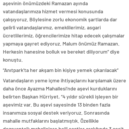
aşevinin önümüzdeki Ramazan ayında
vatandaşlarımıza hizmet vermesi konusunda
çalışıyoruz. Böylesine zorlu ekonomik şartlarda dar
gelirli vatandaşlarımız, emeklilerimiz, asgari
ücretlilerimiz, öğrencilerimize hitap edecek çalışmalar
yapmaya gayret ediyoruz. Malum önümüz Ramazan.
Herkesin hanesine bolluk ve bereket diliyorum” diye
konuştu.
“Anıtpark’ta her akşam bin kişiye yemek çıkarılacak”
Vatandaşların yeme içme ihtiyaçlarını karşılamak üzere
daha önce Ayazma Mahallesi’nde aşevi kurduklarını
belirten Başkan Hürriyet, “4 yıldır sürekli işleyen bir
aşevimiz var. Bu aşevi sayesinde 13 binden fazla
insanımıza sosyal destek veriyoruz. Sonrasında
mahalle mutfaklarını başlatmıştık. Özellikle
dezavantajlı mahallelere belli saatler aralığında 3 çeşit