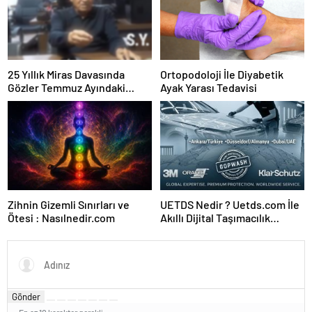
25 Yıllık Miras Davasında
Ortopodoloji İle Diyabetik
Gözler Temmuz Ayındaki
Ayak Yarası Tedavisi
Karar Duruşmasına Çevrildi
Zihnin Gizemli Sınırları ve
UETDS Nedir ? Uetds.com İle
Ötesi : Nasılnedir.com
Akıllı Dijital Taşımacılık
Yazılımı
Gönder