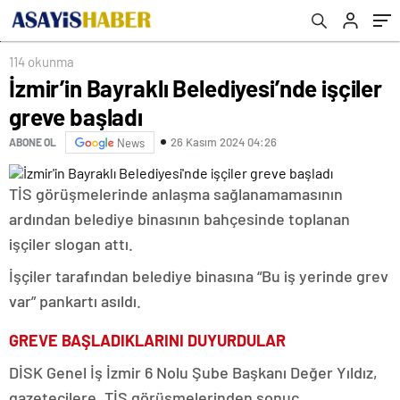
114 okunma
İzmir’in Bayraklı Belediyesi’nde işçiler
greve başladı
26 Kasım 2024 04:26
ABONE OL
News
TİS görüşmelerinde anlaşma sağlanamamasının
ardından belediye binasının bahçesinde toplanan
işçiler slogan attı.
İşçiler tarafından belediye binasına “Bu iş yerinde grev
var” pankartı asıldı.
GREVE BAŞLADIKLARINI DUYURDULAR
DİSK Genel İş İzmir 6 Nolu Şube Başkanı Değer Yıldız,
gazetecilere, TİS görüşmelerinden sonuç