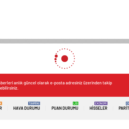
berleri anlık güncel olarak e-posta adresiniz üzerinden takip
ebilirsiniz.
K
TAHMİNİ
LİG
EKONOMİ
E
R
HAVA DURUMU
PUAN DURUMU
HISSELER
PARI