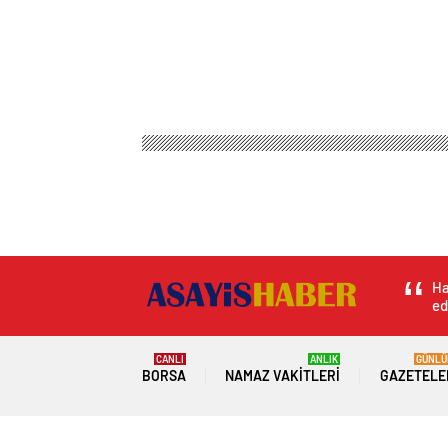
Ha
ed
CANLI
ANLIK
GÜNLÜ
BORSA
NAMAZ VAKITLERI
GAZETELE