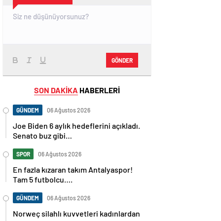
GÖNDER
SON DAKİKA
HABERLERİ
GÜNDEM
06 Ağustos 2026
Joe Biden 6 aylık hedeflerini açıkladı.
Senato buz gibi…
SPOR
06 Ağustos 2026
En fazla kızaran takım Antalyaspor!
Tam 5 futbolcu….
GÜNDEM
06 Ağustos 2026
Norweç silahlı kuvvetleri kadınlardan