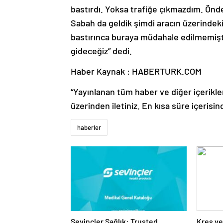
bastırdı. Yoksa trafiğe çıkmazdım. Öndek
Sabah da geldik şimdi aracın üzerindeki
bastırınca buraya müdahale edilmemişti.
gideceğiz” dedi.
Haber Kaynak : HABERTURK.COM
“Yayınlanan tüm haber ve diğer içerikler i
üzerinden iletiniz. En kısa süre içerisin
haberler
Sevinçler Sağlık: Trusted
Kreş ve