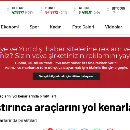
DOLAR
EURO
ALTIN
BITCOIN
47,5977
54,9772
6.498,81
%
0.06%
-0.1%
0,04
Ekonomi
Spor
Kadın
Foto Galeri
Videolar
açlarını yol kenarlarında bıraktılar!
tırınca araçlarını yol kenarl