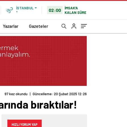
İMSAK'A
İSTANBUL
02:00
KALAN SÜRE
°
Yazarlar
Gazeteler
97 kez okundu
|
Güncelleme: 20 Şubat 2025 12:26
arında bıraktılar!
HIZLI YORUM YAP