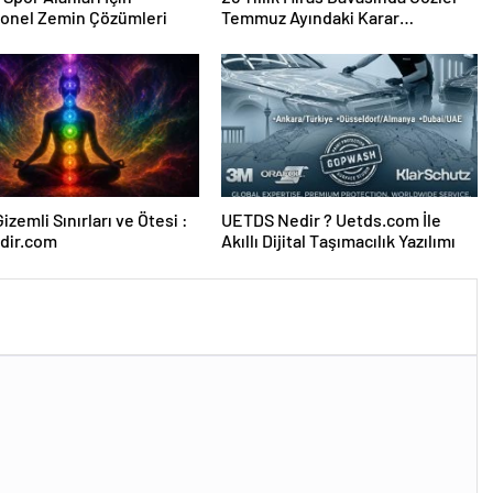
yonel Zemin Çözümleri
Temmuz Ayındaki Karar
Duruşmasına Çevrildi
izemli Sınırları ve Ötesi :
UETDS Nedir ? Uetds.com İle
dir.com
Akıllı Dijital Taşımacılık Yazılımı