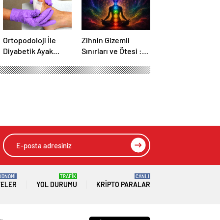
Ortopodoloji İle
Zihnin Gizemli
Diyabetik Ayak
Sınırları ve Ötesi :
Yarası Tedavisi
Nasılnedir.com
KONOMİ
TRAFİK
CANLI
TELER
YOL DURUMU
KRIPTO PARALAR