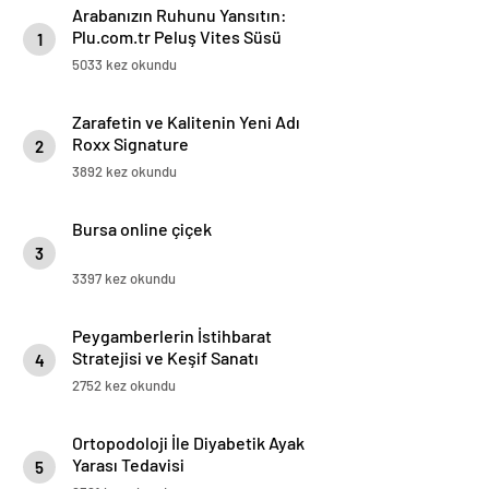
Arabanızın Ruhunu Yansıtın:
Plu.com.tr Peluş Vites Süsü
1
Modelleri
5033 kez okundu
Zarafetin ve Kalitenin Yeni Adı
Roxx Signature
2
3892 kez okundu
Bursa online çiçek
3
3397 kez okundu
Peygamberlerin İstihbarat
Stratejisi ve Keşif Sanatı
4
2752 kez okundu
Ortopodoloji İle Diyabetik Ayak
Yarası Tedavisi
5