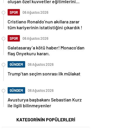
oluşan özel kuvvetler eğitimlerini
başlattı.
SPOR
06 Ağustos 2026
Cristiano Ronaldo’nun akıllara zarar
tüm kariyerinin istatistiğini çıkardık !
SPOR
06 Ağustos 2026
Galatasaray’a kötü haber! Monaco’dan
flaş Onyekuru kararı.
GÜNDEM
06 Ağustos 2026
Trump’tan seçim sonrası ilk mülakat
GÜNDEM
06 Ağustos 2026
Avusturya başbakanı Sebastian Kurz
ile ilgili bilinmeyenler
KATEGORİNİN POPÜLERLERİ