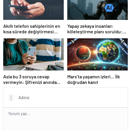
Akıllı telefon sahiplerinin en
Yapay zekaya insanları
kısa sürede değiştirmesi
köleleştirme planı soruldu:
gereken 6 ayar
Cevap tüyler ürpertici!
Asla bu 3 soruya cevap
Mars’ta yaşamın izleri… İlk
vermeyin: Şifrenizi anında
doğrudan kanıt
buluyorlar