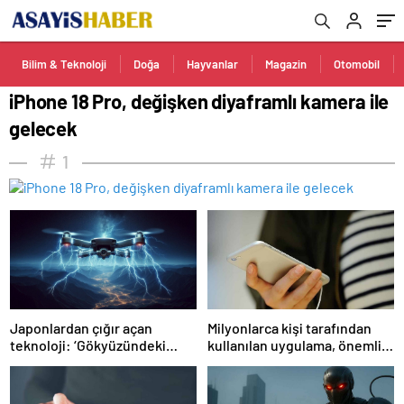
Bilim & Teknoloji
Doğa
Hayvanlar
Magazin
Otomobil
iPhone 18 Pro, değişken diyaframlı kamera ile
gelecek
1
Japonlardan çığır açan
Milyonlarca kişi tarafından
teknoloji: ‘Gökyüzündeki
kullanılan uygulama, önemli
paratoner’
bir özelliğini kapatıyor