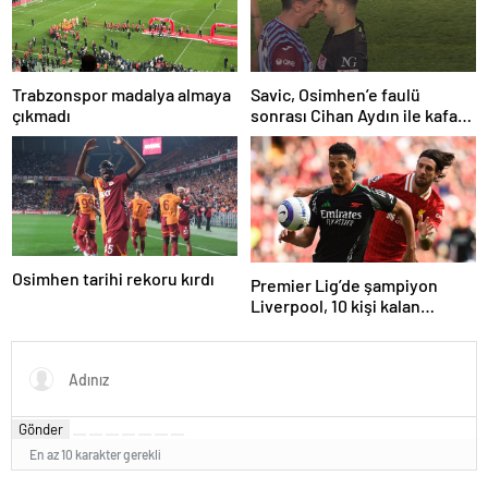
Trabzonspor madalya almaya
Savic, Osimhen’e faulü
çıkmadı
sonrası Cihan Aydın ile kafa
kafaya geldi!
Osimhen tarihi rekoru kırdı
Premier Lig’de şampiyon
Liverpool, 10 kişi kalan
Arsenal’e takıldı
Gönder
En az 10 karakter gerekli