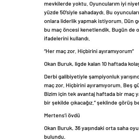
mevkilerde yoktu. Oyuncularım iyi niye
yüzde 50’siyle sahadaydı. Bu oyuncuların
onlara liderlik yapmak istiyorum. Dün g
bu maç öncesi kenetlendik. Bugün de oyu
ifadelerini kullandı.
“Her maç zor. Hiçbirini ayıramıyorum”
Okan Buruk, ligde kalan 10 haftada kol
Derbi galibiyetiyle şampiyonluk yarışın
maç zor. Hiçbirini ayıramıyorum. Beş g
Bizim için tek avantaj haftada bir maç 
bir şekilde çıkacağız.” şeklinde görüş bel
Mertens’i övdü
Okan Buruk, 36 yaşındaki orta saha oyu
bulundu.