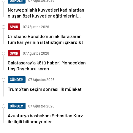
GÜNDEM
07 Ağustos 2026
Norweç silahlı kuvvetleri kadınlardan
oluşan özel kuvvetler eğitimlerini
başlattı.
SPOR
07 Ağustos 2026
Cristiano Ronaldo’nun akıllara zarar
tüm kariyerinin istatistiğini çıkardık !
SPOR
07 Ağustos 2026
Galatasaray’a kötü haber! Monaco’dan
flaş Onyekuru kararı.
GÜNDEM
07 Ağustos 2026
Trump’tan seçim sonrası ilk mülakat
GÜNDEM
07 Ağustos 2026
Avusturya başbakanı Sebastian Kurz
ile ilgili bilinmeyenler