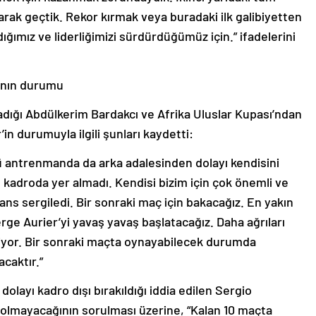
rak geçtik. Rekor kırmak veya buradaki ilk galibiyetten
ğımız ve liderliğimizi sürdürdüğümüz için.” ifadelerini
a’nın durumu
adığı Abdülkerim Bardakcı ve Afrika Uluslar Kupası’ndan
n durumuyla ilgili şunları kaydetti:
kü antrenmanda da arka adalesinden dolayı kendisini
kadroda yer almadı. Kendisi bizim için çok önemli ve
ans sergiledi. Bir sonraki maç için bakacağız. En yakın
e Aurier’yi yavaş yavaş başlatacağız. Daha ağrıları
kliyor. Bir sonraki maçta oynayabilecek durumda
caktır.”
olayı kadro dışı bırakıldığı iddia edilen Sergio
 olmayacağının sorulması üzerine, “Kalan 10 maçta