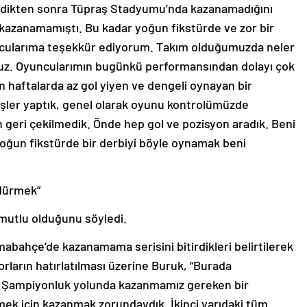
lendikten sonra Tüpraş Stadyumu’nda kazanamadığını
ç kazanamamıştı. Bu kadar yoğun fikstürde ve zor bir
ncularıma teşekkür ediyorum. Takım olduğumuzda neler
uz. Oyuncularımın bugünkü performansından dolayı çok
n haftalarda az gol yiyen ve dengeli oynayan bir
 işler yaptık, genel olarak oyunu kontrolümüzde
 geri çekilmedik. Önde hep gol ve pozisyon aradık. Beni
ğun fikstürde bir derbiyi böyle oynamak beni
rdürmek”
n mutlu olduğunu söyledi.
abahçe’de kazanamama serisini bitirdikleri belirtilerek
korların hatırlatılması üzerine Buruk, “Burada
ık. Şampiyonluk yolunda kazanmamız gereken bir
mek için kazanmak zorundaydık. İkinci yarıdaki tüm