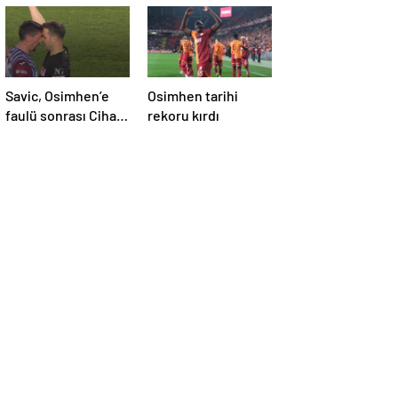
Savic, Osimhen’e
Osimhen tarihi
faulü sonrası Cihan
rekoru kırdı
Aydın ile kafa
kafaya geldi!