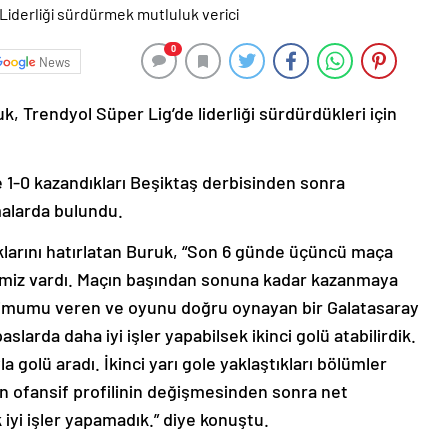
0
News
, Trendyol Süper Lig’de liderliği sürdürdükleri için
1-0 kazandıkları Beşiktaş derbisinden sonra
malarda bulundu.
ıklarını hatırlatan Buruk, “Son 6 günde üçüncü maça
imiz vardı. Maçın başından sonuna kadar kazanmaya
imumu veren ve oyunu doğru oynayan bir Galatasaray
aslarda daha iyi işler yapabilsek ikinci golü atabilirdik.
la golü aradı. İkinci yarı gole yaklaştıkları bölümler
ibin ofansif profilinin değişmesinden sonra net
iyi işler yapamadık.” diye konuştu.