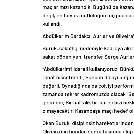
maçlarımızı kazandık. Bugünü de kazana
değil, en büyük mutluluğum üç puan aldı
kullandı.
Abdülkerim Bardakcı, Aurier ve Oliveir
Buruk, sakatlığı nedeniyle kadroya alm
sakat dönen yeni transfer Serge Aurier’i
“Abdülkerim’i idareli kullanıyoruz. Dün
rahat hissetmedi. Bundan dolayı bugün 
değerli. Oynadığında da çok iyi perform
zamanda tekrar kadromuzda olacak. Serg
geçmedi. Bir haftalık bir süreç bizi be
olmayacaktır. Kasımpaşa maçı hedef ola
Okan Buruk, disiplinsiz hareketlerinden d
Oliveira’nın bundan sonra takımda olup