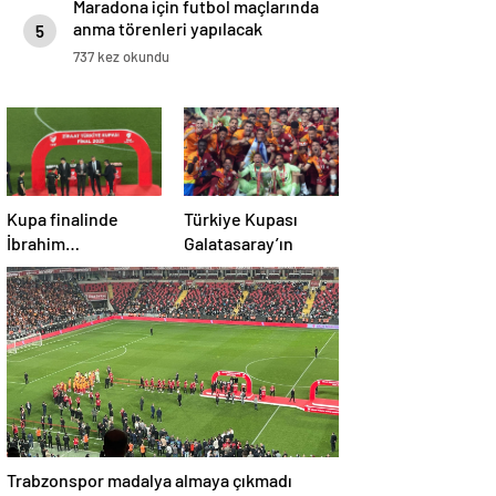
Maradona için futbol maçlarında
anma törenleri yapılacak
5
737 kez okundu
Kupa finalinde
Türkiye Kupası
İbrahim
Galatasaray’ın
Hacıosmanoğlu’na
şok protesto!
Trabzonspor madalya almaya çıkmadı