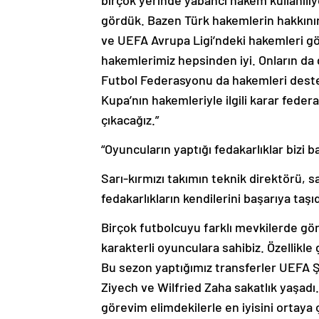
birçok yerinde yabancı hakem kullanılı
gördük. Bazen Türk hakemlerin hakkını
ve UEFA Avrupa Ligi’ndeki hakemleri g
hakemlerimiz hepsinden iyi. Onların da g
Futbol Federasyonu da hakemleri deste
Kupa’nın hakemleriyle ilgili karar fede
çıkacağız.”
“Oyuncuların yaptığı fedakarlıklar bizi b
Sarı-kırmızı takımın teknik direktörü, 
fedakarlıkların kendilerini başarıya taşıdı
Birçok futbolcuyu farklı mevkilerde göre
karakterli oyunculara sahibiz. Özellikl
Bu sezon yaptığımız transferler UEFA 
Ziyech ve Wilfried Zaha sakatlık yaşad
görevim elimdekilerle en iyisini ortaya 