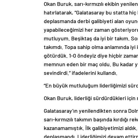
Okan Buruk, sarı-kırmızılı ekibin yeni
hatırlatarak, “Galatasaray bu statta hi
deplasmanda derbi galibiyeti alan oyu
yapabileceğimizi her zaman gösteriyor
mutluyum. Beşiktaş da iyi bir takım. So
takımdı. Topa sahip olma anlamında iyi
götürdük. 1-0 öndeyiz diye hiçbir zaman
memnun eden bir maç oldu. Bu kadar yo
sevindirdi.” ifadelerini kullandı.
“En büyük mutluluğum liderliğimizi sü
Okan Buruk, liderliği sürdürdükleri içi
Galatasaray’ın yenilendikten sonra Dolm
sarı-kırmızılı takımın başında kırdığı re
kazanamamıştık. İlk galibiyetimizi ald
deplasmandı. Liderliğimizi devam ettir