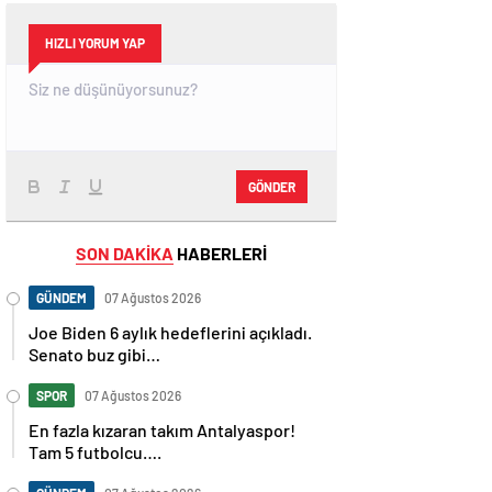
HIZLI YORUM YAP
GÖNDER
SON DAKİKA
HABERLERİ
GÜNDEM
07 Ağustos 2026
Joe Biden 6 aylık hedeflerini açıkladı.
Senato buz gibi…
SPOR
07 Ağustos 2026
En fazla kızaran takım Antalyaspor!
Tam 5 futbolcu….