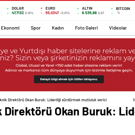
DOLAR
EURO
ALTIN
BITCOIN
47,7132
55,0347
6.535,98
%
0.16%
-0.01%
0,67
Ekonomi
Spor
Kadın
Foto Galeri
Videolar
knik Direktörü Okan Buruk: Liderliği sürdürmek mutluluk verici
k Direktörü Okan Buruk: Lid