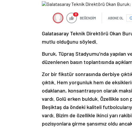
0
BEĞENDİM
ABONE OL
Galatasaray Teknik Direktörü Okan Buruk
mutlu olduğunu söyledi.
Buruk, Tüpraş Stadyumu’nda yapılan ve 
düzenlenen basın toplantısında açıkla
Zor bir fikstür sonrasında derbiye çıkt
çıktık. Hem yorgunluk hem de eksikler
odaklanan, konsantrasyon olarak maks
vardı. Golü erken bulduk. Özellikle son p
Beşiktaş da öndeki kaliteli futbolcularıy
vardı. Bizim de özellikle ikinci yarı rak
pozisyonlara girme şansımız oldu ancak 