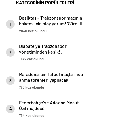
KATEGORİNİN POPÜLERLERİ
Beşiktaş – Trabzonspor maçının
hakemi için olay yorum! ‘Sürekli
1
kambur bir şekilde’
2830 kez okundu
Diabate’ye Trabzonspor
yönetiminden kesik! .
2
1163 kez okundu
Maradona için futbol maçlarında
anma törenleri yapılacak
3
767 kez okundu
Fenerbahçe’ye Ada’dan Mesut
Özil müjdesi!
4
754 kez okundu