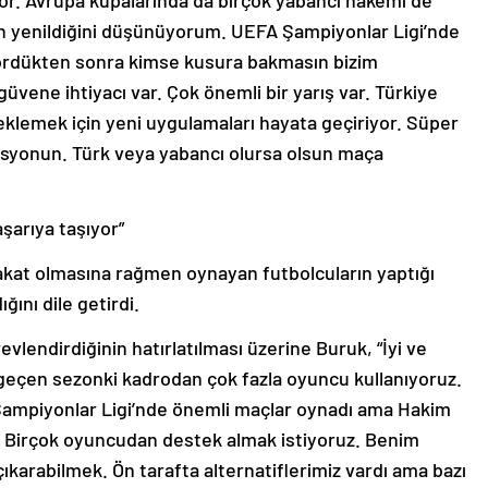
yor. Avrupa kupalarında da birçok yabancı hakemi de
n yenildiğini düşünüyorum. UEFA Şampiyonlar Ligi’nde
ördükten sonra kimse kusura bakmasın bizim
üvene ihtiyacı var. Çok önemli bir yarış var. Türkiye
klemek için yeni uygulamaları hayata geçiriyor. Süper
rasyonun. Türk veya yabancı olursa olsun maça
aşarıya taşıyor”
sakat olmasına rağmen oynayan futbolcuların yaptığı
ğını dile getirdi.
vlendirdiğinin hatırlatılması üzerine Buruk, “İyi ve
e geçen sezonki kadrodan çok fazla oyuncu kullanıyoruz.
Şampiyonlar Ligi’nde önemli maçlar oynadı ama Hakim
ı. Birçok oyuncudan destek almak istiyoruz. Benim
çıkarabilmek. Ön tarafta alternatiflerimiz vardı ama bazı