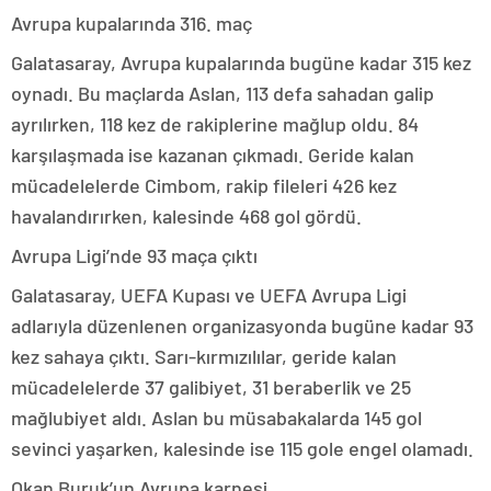
Avrupa kupalarında 316. maç
Galatasaray, Avrupa kupalarında bugüne kadar 315 kez
oynadı. Bu maçlarda Aslan, 113 defa sahadan galip
ayrılırken, 118 kez de rakiplerine mağlup oldu. 84
karşılaşmada ise kazanan çıkmadı. Geride kalan
mücadelelerde Cimbom, rakip fileleri 426 kez
havalandırırken, kalesinde 468 gol gördü.
Avrupa Ligi’nde 93 maça çıktı
Galatasaray, UEFA Kupası ve UEFA Avrupa Ligi
adlarıyla düzenlenen organizasyonda bugüne kadar 93
kez sahaya çıktı. Sarı-kırmızılılar, geride kalan
mücadelelerde 37 galibiyet, 31 beraberlik ve 25
mağlubiyet aldı. Aslan bu müsabakalarda 145 gol
sevinci yaşarken, kalesinde ise 115 gole engel olamadı.
Okan Buruk’un Avrupa karnesi