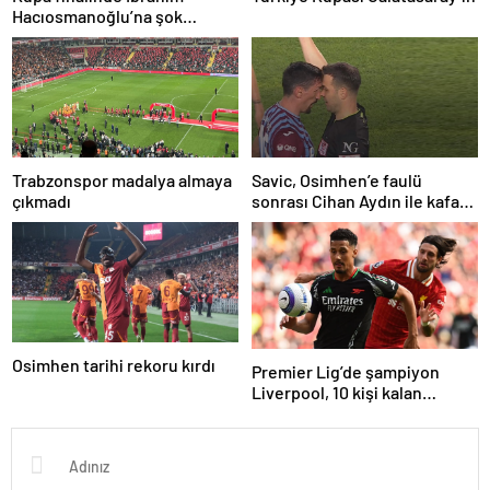
Hacıosmanoğlu’na şok
protesto!
Trabzonspor madalya almaya
Savic, Osimhen’e faulü
çıkmadı
sonrası Cihan Aydın ile kafa
kafaya geldi!
Osimhen tarihi rekoru kırdı
Premier Lig’de şampiyon
Liverpool, 10 kişi kalan
Arsenal’e takıldı