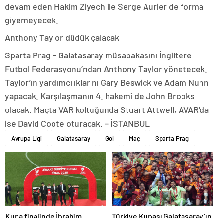
devam eden Hakim Ziyech ile Serge Aurier de forma
giyemeyecek.
Anthony Taylor düdük çalacak
Sparta Prag – Galatasaray müsabakasını İngiltere
Futbol Federasyonu’ndan Anthony Taylor yönetecek.
Taylor’ın yardımcılıklarını Gary Beswick ve Adam Nunn
yapacak. Karşılaşmanın 4. hakemi de John Brooks
olacak. Maçta VAR koltuğunda Stuart Attwell, AVAR’da
ise David Coote oturacak. – İSTANBUL
Avrupa Ligi
Galatasaray
Gol
Maç
Sparta Prag
Kupa finalinde İbrahim
Türkiye Kupası Galatasaray’ın