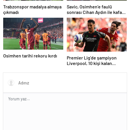
Trabzonspor madalya almaya
Savic, Osimhen’e faulü
çıkmadı
sonrası Cihan Aydın ile kafa
kafaya geldi!
Osimhen tarihi rekoru kırdı
Premier Lig’de şampiyon
Liverpool, 10 kişi kalan
Arsenal’e takıldı