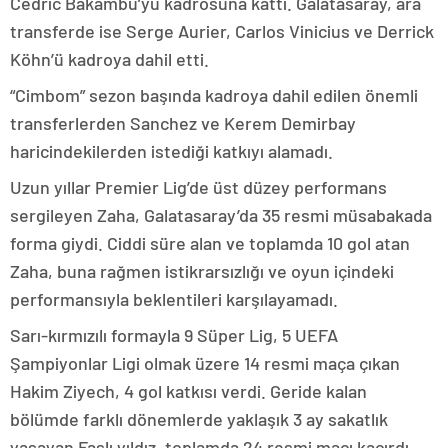
Cedric Bakambu’yu kadrosuna kattı. Galatasaray, ara
transferde ise Serge Aurier, Carlos Vinicius ve Derrick
Köhn’ü kadroya dahil etti.
“Cimbom” sezon başında kadroya dahil edilen önemli
transferlerden Sanchez ve Kerem Demirbay
haricindekilerden istediği katkıyı alamadı.
Uzun yıllar Premier Lig’de üst düzey performans
sergileyen Zaha, Galatasaray’da 35 resmi müsabakada
forma giydi. Ciddi süre alan ve toplamda 10 gol atan
Zaha, buna rağmen istikrarsızlığı ve oyun içindeki
performansıyla beklentileri karşılayamadı.
Sarı-kırmızılı formayla 9 Süper Lig, 5 UEFA
Şampiyonlar Ligi olmak üzere 14 resmi maça çıkan
Hakim Ziyech, 4 gol katkısı verdi. Geride kalan
bölümde farklı dönemlerde yaklaşık 3 ay sakatlık
yaşayan Faslı yıldız, toplamda 24 resmi maçı kaçırdı.