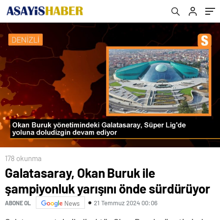
178 okunma
Galatasaray, Okan Buruk ile
şampiyonluk yarışını önde sürdürüyor
21 Temmuz 2024 00:06
ABONE OL
News