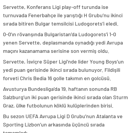
Servette, Konferans Ligi play-off turunda ise
turnuvada Fenerbahçe ile yarıştığı H Grubu’nu ikinci
sırada bitiren Bulgar temsilcisi Ludogorets’i eledi.
0-0’ın rövanşında Bulgaristan’da Ludogorets’i 1-0
yenen Servette, deplasmanda oynadığı yedi Avrupa
maçını kazanamama serisine son vermiş oldu.
Servette, İsviçre Süper Ligi’nde lider Young Boys’un
yedi puan gerisinde ikinci sırada bulunuyor. Fildişili
forveti Chris Bedia 16 golle takımın en golcüsü.
Avusturya Bundesliga’da 19. haftanın sonunda RB
Salzburg’un iki puan gerisinde ikinci sırada olan Sturm
Graz, ülke futbolunun köklü kulüplerinden birisi.
Bu sezon UEFA Avrupa Ligi D Grubu’nun Atalanta ve
Sporting Lizbon’un arkasında üçüncü sırada
tamamladı.