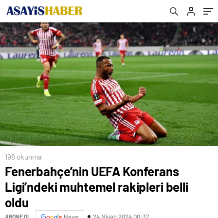
198 okunma
Fenerbahçe’nin UEFA Konferans
Ligi’ndeki muhtemel rakipleri belli
oldu
24 Nisan 2024 00:37
ABONE OL
News