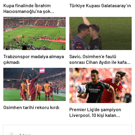
Kupa finalinde İbrahim
Türkiye Kupası Galatasaray’ın
Hacıosmanoğlu’na şok
protesto!
Trabzonspor madalya almaya
Savic, Osimhen’e faulü
çıkmadı
sonrası Cihan Aydın ile kafa
kafaya geldi!
Osimhen tarihi rekoru kırdı
Premier Lig’de şampiyon
Liverpool, 10 kişi kalan
Arsenal’e takıldı