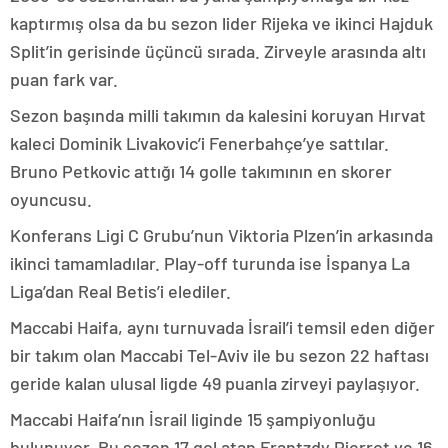
kaptırmış olsa da bu sezon lider Rijeka ve ikinci Hajduk
Split’in gerisinde üçüncü sırada. Zirveyle arasında altı
puan fark var.
Sezon başında milli takımın da kalesini koruyan Hırvat
kaleci Dominik Livakovic’i Fenerbahçe’ye sattılar.
Bruno Petkovic attığı 14 golle takımının en skorer
oyuncusu.
Konferans Ligi C Grubu’nun Viktoria Plzen’in arkasında
ikinci tamamladılar. Play-off turunda ise İspanya La
Liga’dan Real Betis’i elediler.
Maccabi Haifa, aynı turnuvada İsrail’i temsil eden diğer
bir takım olan Maccabi Tel-Aviv ile bu sezon 22 haftası
geride kalan ulusal ligde 49 puanla zirveyi paylaşıyor.
Maccabi Haifa’nın İsrail liginde 15 şampiyonluğu
bulunuyor. Bu sezon 17 gol atan Frantzdy Pierrot ve 16