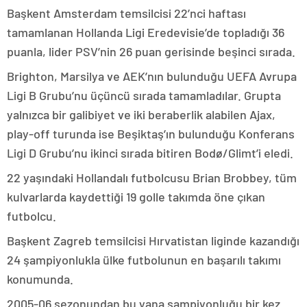
Başkent Amsterdam temsilcisi 22’nci haftası
tamamlanan Hollanda Ligi Eredevisie’de topladığı 36
puanla, lider PSV’nin 26 puan gerisinde beşinci sırada.
Brighton, Marsilya ve AEK’nın bulunduğu UEFA Avrupa
Ligi B Grubu’nu üçüncü sırada tamamladılar. Grupta
yalnızca bir galibiyet ve iki beraberlik alabilen Ajax,
play-off turunda ise Beşiktaş’ın bulunduğu Konferans
Ligi D Grubu’nu ikinci sırada bitiren Bodø/Glimt’i eledi.
22 yaşındaki Hollandalı futbolcusu Brian Brobbey, tüm
kulvarlarda kaydettiği 19 golle takımda öne çıkan
futbolcu.
Başkent Zagreb temsilcisi Hırvatistan liginde kazandığı
24 şampiyonlukla ülke futbolunun en başarılı takımı
konumunda.
2005-06 sezonundan bu yana şampiyonluğu bir kez