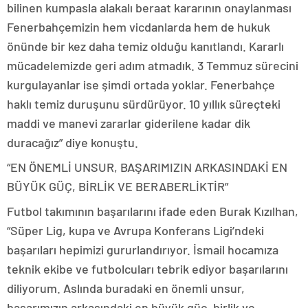
bilinen kumpasla alakalı beraat kararının onaylanması
Fenerbahçemizin hem vicdanlarda hem de hukuk
önünde bir kez daha temiz olduğu kanıtlandı. Kararlı
mücadelemizde geri adım atmadık. 3 Temmuz sürecini
kurgulayanlar ise şimdi ortada yoklar. Fenerbahçe
haklı temiz duruşunu sürdürüyor. 10 yıllık süreçteki
maddi ve manevi zararlar giderilene kadar dik
duracağız” diye konuştu.
“EN ÖNEMLİ UNSUR, BAŞARIMIZIN ARKASINDAKİ EN
BÜYÜK GÜÇ, BİRLİK VE BERABERLİKTİR”
Futbol takımının başarılarını ifade eden Burak Kızılhan,
“Süper Lig, kupa ve Avrupa Konferans Ligi’ndeki
başarıları hepimizi gururlandırıyor. İsmail hocamıza
teknik ekibe ve futbolcuları tebrik ediyor başarılarını
diliyorum. Aslında buradaki en önemli unsur,
başarımızın arkasındaki en büyük güç, birlik ve