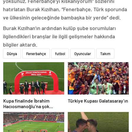
yoksunuz, Fenerbahçe’yi kıskanıyorum” sözlerini
hatırlatan Burak Kızılhan, “Fenerbahçe, Türk sporunda
ve ülkesinin geleceğinde bambaşka bir yerde” dedi.
Burak Kızılhan’ın ardından kulüp şube sorumluları
ilgilendikleri branşlar ile ilgili gelişmeler hakkında
bilgiler aktardı.
Dünya
Fenerbahçe
futbol
Oyuncular
Takım
Kupa finalinde İbrahim
Türkiye Kupası Galatasaray’ın
Hacıosmanoğlu’na şok
protesto!