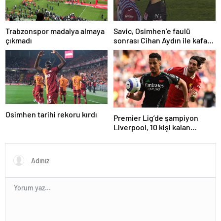
Trabzonspor madalya almaya
Savic, Osimhen’e faulü
çıkmadı
sonrası Cihan Aydın ile kafa
kafaya geldi!
Osimhen tarihi rekoru kırdı
Premier Lig’de şampiyon
Liverpool, 10 kişi kalan
Arsenal’e takıldı