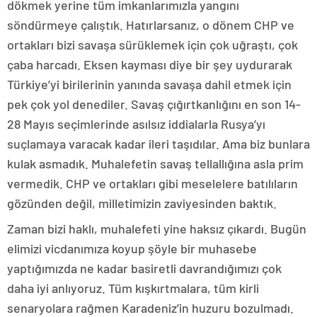
dökmek yerine tüm imkanlarımızla yangını
söndürmeye çalıştık. Hatırlarsanız, o dönem CHP ve
ortakları bizi savaşa sürüklemek için çok uğraştı, çok
çaba harcadı. Eksen kayması diye bir şey uydurarak
Türkiye’yi birilerinin yanında savaşa dahil etmek için
pek çok yol denediler. Savaş çığırtkanlığını en son 14-
28 Mayıs seçimlerinde asılsız iddialarla Rusya’yı
suçlamaya varacak kadar ileri taşıdılar. Ama biz bunlara
kulak asmadık. Muhalefetin savaş tellallığına asla prim
vermedik. CHP ve ortakları gibi meselelere batılıların
gözünden değil, milletimizin zaviyesinden baktık.
Zaman bizi haklı, muhalefeti yine haksız çıkardı. Bugün
elimizi vicdanımıza koyup şöyle bir muhasebe
yaptığımızda ne kadar basiretli davrandığımızı çok
daha iyi anlıyoruz. Tüm kışkırtmalara, tüm kirli
senaryolara rağmen Karadeniz’in huzuru bozulmadı.