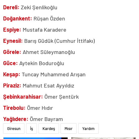
Dereli:
Zeki Şenlikoğlu
Doğankent:
Rüşan Özden
Espiye:
Mustafa Karadere
Eynesil:
Barış Güdük (Cumhur İttifakı)
Görele:
Ahmet Süleymanoğlu
Güce:
Aytekin Boduroğlu
Keşap:
Tuncay Muhammed Arışan
Piraziz:
Mahmut Esat Ayyıldız
Şebinkarahisar:
Ömer Şentürk
Tirebolu:
Ömer Hıdır
Yağlıdere:
Ömer Bayram
Giresun
İş
Kardeş
Mısır
Yardım