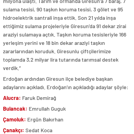
milyona ulaştı. Tarım ve ormanda Giresun’a 7 baraj, 7
sulama tesisi, 90 taşkın koruma tesisi, 3 gölet ve 95
hidroelektrik santrali inşa ettik. Son 21 yılda inşa
ettiğimiz sulama projeleriyle Giresun’da 91 dekar zirai
araziyi sulamaya açtık. Taşkın koruma tesisleriyle 166
yerleşim yerini ve 18 bin dekar araziyi taşkın
zararlarından koruduk. Giresunlu çiftçilerimize
toplamda 3,2 milyar lira tutarında tarımsal destek
verdik.”
Erdoğan ardından Giresun ilçe belediye başkan
adaylarını açıkladı. Erdoğan’ın açıkladığı adaylar şöyle:
Alucra:
Faruk Demirağ
Bulancak:
Emrullah Guguk
Çamoluk:
Ergün Bakırhan
Çanakçı:
Sedat Koca