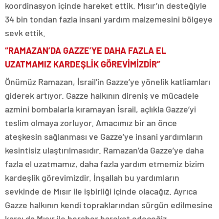
koordinasyon içinde hareket ettik. Mısır’ın desteğiyle
34 bin tondan fazla insani yardım malzemesini bölgeye
sevk ettik.
“RAMAZAN’DA GAZZE’YE DAHA FAZLA EL
UZATMAMIZ KARDEŞLİK GÖREVİMİZDİR”
Önümüz Ramazan, İsrail’in Gazze’ye yönelik katliamları
giderek artıyor. Gazze halkının direniş ve mücadele
azmini bombalarla kıramayan İsrail, açlıkla Gazze’yi
teslim olmaya zorluyor. Amacımız bir an önce
ateşkesin sağlanması ve Gazze’ye insani yardımların
kesintisiz ulaştırılmasıdır. Ramazan’da Gazze’ye daha
fazla el uzatmamız, daha fazla yardım etmemiz bizim
kardeşlik görevimizdir. İnşallah bu yardımların
sevkinde de Mısır ile işbirliği içinde olacağız. Ayrıca
Gazze halkının kendi topraklarından sürgün edilmesine
karşı da Mısır ile beraber hareket edeceğiz.