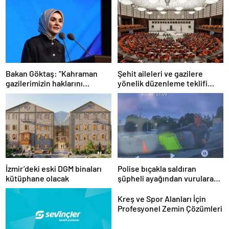
Bakan Göktaş: “Kahraman
Şehit aileleri ve gazilere
gazilerimizin haklarını
yönelik düzenleme teklifi
güçlendiren yeni bir dönemin
Meclis’te kabul edildi
kapılarını aralıyoruz”
İzmir’deki eski DGM binaları
Polise bıçakla saldıran
kütüphane olacak
şüpheli ayağından vurularak
yakalandı
Kreş ve Spor Alanları İçin
Profesyonel Zemin Çözümleri