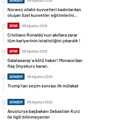
GÜNDEM
08 Ağustos 2026
Norweç silahlı kuvvetleri kadınlardan
oluşan özel kuvvetler eğitimlerini
başlattı.
SPOR
08 Ağustos 2026
Cristiano Ronaldo’nun akıllara zarar
tüm kariyerinin istatistiğini çıkardık !
SPOR
08 Ağustos 2026
Galatasaray’a kötü haber! Monaco’dan
flaş Onyekuru kararı.
GÜNDEM
08 Ağustos 2026
Trump’tan seçim sonrası ilk mülakat
GÜNDEM
08 Ağustos 2026
Avusturya başbakanı Sebastian Kurz
ile ilgili bilinmeyenler