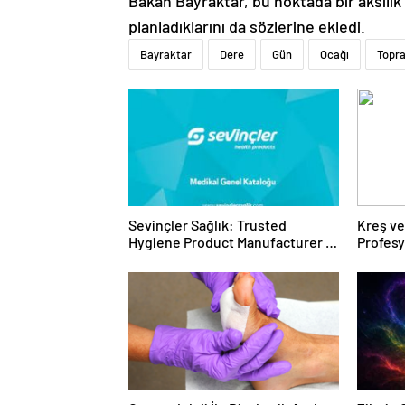
Bakan Bayraktar, bu noktada bir aksili
planladıklarını da sözlerine ekledi.
Bayraktar
Dere
Gün
Ocağı
Topr
Sevinçler Sağlık: Trusted
Kreş ve
Hygiene Product Manufacturer in
Profes
Turkey