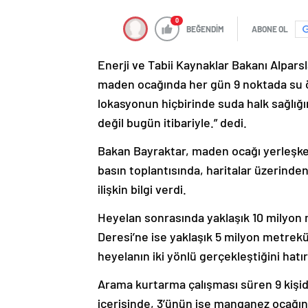
0
BEĞENDİM
ABONE OL
Enerji ve Tabii Kaynaklar Bakanı Alpars
maden ocağında her gün 9 noktada su öl
lokasyonun hiçbirinde suda halk sağlığ
değil bugün itibariyle.” dedi.
Bakan Bayraktar, maden ocağı yerleşke
basın toplantısında, haritalar üzerind
ilişkin bilgi verdi.
Heyelan sonrasında yaklaşık 10 milyon 
Deresi’ne ise yaklaşık 5 milyon metrekü
heyelanın iki yönlü gerçekleştiğini hatırl
Arama kurtarma çalışması süren 9 kişid
içerisinde, 3’ünün ise manganez ocağı