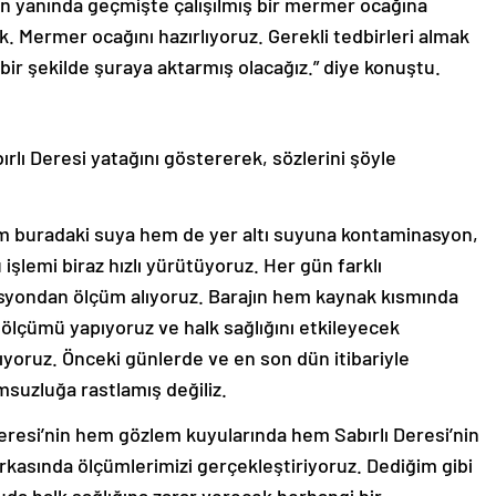
n yanında geçmişte çalışılmış bir mermer ocağına
k. Mermer ocağını hazırlıyoruz. Gerekli tedbirleri almak
 bir şekilde şuraya aktarmış olacağız.” diye konuştu.
rlı Deresi yatağını göstererek, sözlerini şöyle
em buradaki suya hem de yer altı suyuna kontaminasyon,
işlemi biraz hızlı yürütüyoruz. Her gün farklı
kasyondan ölçüm alıyoruz. Barajın hem kaynak kısmında
 ölçümü yapıyoruz ve halk sağlığını etkileyecek
ıyoruz. Önceki günlerde ve en son dün itibariyle
msuzluğa rastlamış değiliz.
Deresi’nin hem gözlem kuyularında hem Sabırlı Deresi’nin
asında ölçümlerimizi gerçekleştiriyoruz. Dediğim gibi