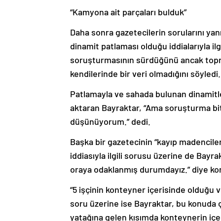
“Kamyona ait parçaları bulduk”
Daha sonra gazetecilerin sorularını ya
dinamit patlaması olduğu iddialarıyla il
soruşturmasının sürdüğünü ancak topra
kendilerinde bir veri olmadığını söyledi.
Patlamayla ve sahada bulunan dinamitle a
aktaran Bayraktar, “Ama soruşturma bi
düşünüyorum.” dedi.
Başka bir gazetecinin “kayıp madencile
iddiasıyla ilgili sorusu üzerine de Bayr
oraya odaklanmış durumdayız.” diye ko
“5 işçinin konteyner içerisinde olduğu ve
soru üzerine ise Bayraktar, bu konuda ç
yatağına gelen kısımda konteynerin içer