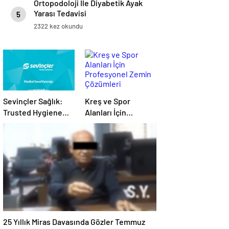
Ortopodoloji İle Diyabetik Ayak
Yarası Tedavisi
5
2322 kez okundu
Sevinçler Sağlık:
Kreş ve Spor
Trusted Hygiene
Alanları İçin
Product
Profesyonel Zemin
Manufacturer in
Çözümleri
Turkey
25 Yıllık Miras Davasında Gözler Temmuz