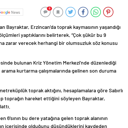
0
News
lan Bayraktar, Erzincan’da toprak kaymasının yaşandığı
çümleri yaptıklarını belirterek, “Çok şükür bu 9
ına zarar verecek herhangi bir olumsuzluk söz konusu
sinde bulunan Kriz Yönetim Merkezi’nde düzenlediği
en arama kurtarma çalışmalarında gelinen son duruma
metreküplük toprak aktığını, hesaplamalara göre Sabırlı
p toprağın hareket ettiğini söyleyen Bayraktar,
attı.
en 6’sının bu dere yatağına gelen toprak alanının
nın içerisinde olduğunu düşündüklerini kaydeden