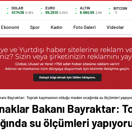
DOLAR
EURO
ALTIN
BITCOIN
47,7436
55,2510
6.660,55
%
0.18%
0.32%
2,59
Ekonomi
Spor
Kadın
Foto Galeri
Videolar
akanı Bayraktar: Toprak kaymasının olduğu maden ocağında su ölçümleri yapıyo
ynaklar Bakanı Bayraktar: 
ında su ölçümleri yapıyor