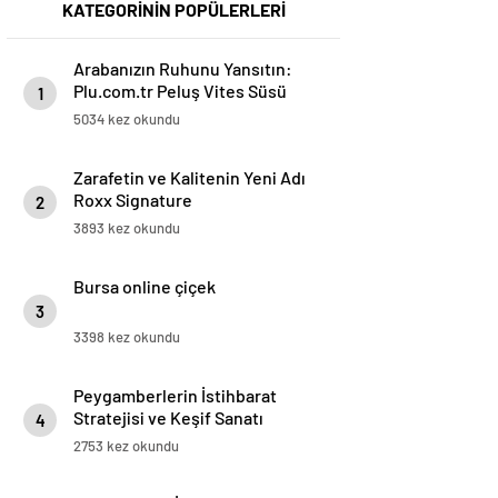
KATEGORİNİN POPÜLERLERİ
Arabanızın Ruhunu Yansıtın:
Plu.com.tr Peluş Vites Süsü
1
Modelleri
5034 kez okundu
Zarafetin ve Kalitenin Yeni Adı
Roxx Signature
2
3893 kez okundu
Bursa online çiçek
3
3398 kez okundu
Peygamberlerin İstihbarat
Stratejisi ve Keşif Sanatı
4
2753 kez okundu