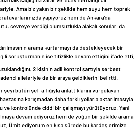
da halk sağlığına zarar verecek herhangi bir
ariyle. Ama biz yakın bir şekilde hem suyu hem toprak
boratuvarlarımızda yapıyoruz hem de Ankara’da
utu, çevreye verdiği olumsuzlukla alakalı konuları da
dırılmasının arama kurtarmayı da destekleyecek bir
ili soruşturmanın ise titizlikle devam ettiğini ifade etti.
uklandığını, 2 kişinin adli kontrol şartıyla serbest
denci aileleriyle de bir araya geldiklerini belirtti.
er şeyi bütün şeffaflığıyla anlattıklarını vurgulayan
avzasına karışmadan daha farklı yollarla aktarılmasıyla
nu ve kontrolünde ciddi bir çalışmayı yürütüyoruz. Yani
i almaya devam ediyoruz hem de yoğun bir şekilde arama
z. Ümit ediyorum en kısa sürede bu kardeşlerimize