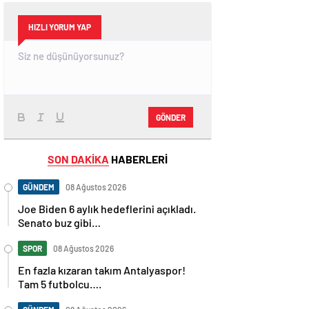
HIZLI YORUM YAP
GÖNDER
SON DAKİKA
HABERLERİ
GÜNDEM
08 Ağustos 2026
Joe Biden 6 aylık hedeflerini açıkladı.
Senato buz gibi…
SPOR
08 Ağustos 2026
En fazla kızaran takım Antalyaspor!
Tam 5 futbolcu….