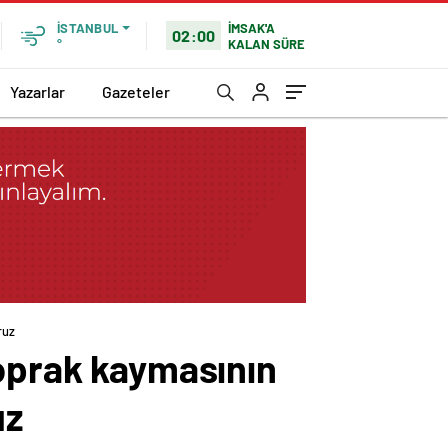
İMSAK'A
İSTANBUL
02:00
KALAN SÜRE
°
Yazarlar
Gazeteler
ruz
Toprak kaymasının
uz