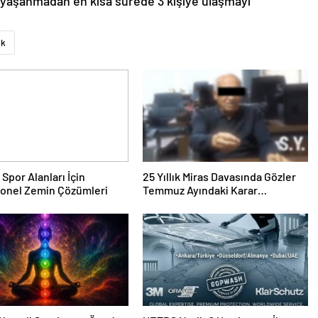
k yaşanmadan en kısa sürede 3 kişiye ulaşmayı
ak
 Spor Alanları İçin
25 Yıllık Miras Davasında Gözler
yonel Zemin Çözümleri
Temmuz Ayındaki Karar
Duruşmasına Çevrildi