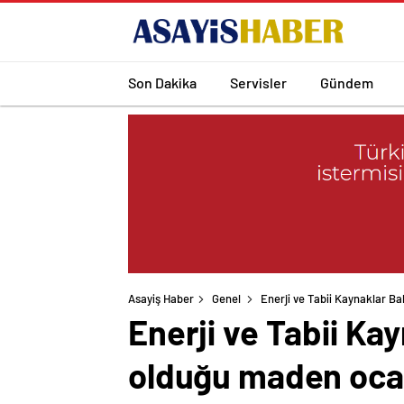
Son Dakika
Servisler
Gündem
Asayiş Haber
Genel
Enerji ve Tabii Kaynaklar B
Enerji ve Tabii Ka
olduğu maden ocağ