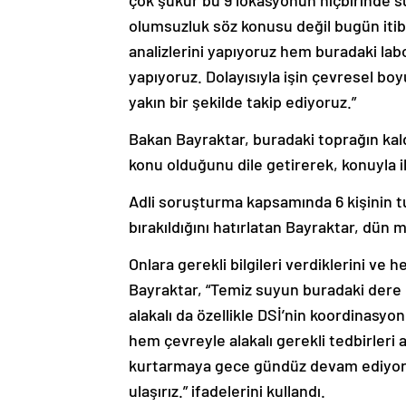
çok şükür bu 9 lokasyonun hiçbirinde su
olumsuzluk söz konusu değil bugün itib
analizlerini yapıyoruz hem buradaki la
yapıyoruz. Dolayısıyla işin çevresel boy
yakın bir şekilde takip ediyoruz.”
Bakan Bayraktar, buradaki toprağın kal
konu olduğunu dile getirerek, konuyla ilg
Adli soruşturma kapsamında 6 kişinin tut
bırakıldığını hatırlatan Bayraktar, dün ma
Onlara gerekli bilgileri verdiklerini ve h
Bayraktar, “Temiz suyun buradaki dere h
alakalı da özellikle DSİ’nin koordinasyo
hem çevreyle alakalı gerekli tedbirler
kurtarmaya gece gündüz devam ediyoru
ulaşırız.” ifadelerini kullandı.