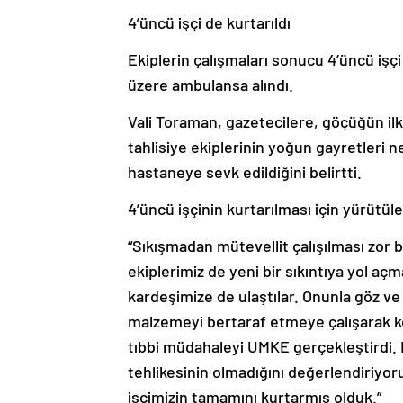
4’üncü işçi de kurtarıldı
Ekiplerin çalışmaları sonucu 4’üncü işçi
üzere ambulansa alındı.
Vali Toraman, gazetecilere, göçüğün ilk 
tahlisiye ekiplerinin yoğun gayretleri ne
hastaneye sevk edildiğini belirtti.
4’üncü işçinin kurtarılması için yürütü
“Sıkışmadan mütevellit çalışılması zor b
ekiplerimiz de yeni bir sıkıntıya yol açm
kardeşimize de ulaştılar. Onunla göz v
malzemeyi bertaraf etmeye çalışarak ke
tıbbi müdahaleyi UMKE gerçekleştirdi. 
tehlikesinin olmadığını değerlendiriyoru
işçimizin tamamını kurtarmış olduk.”