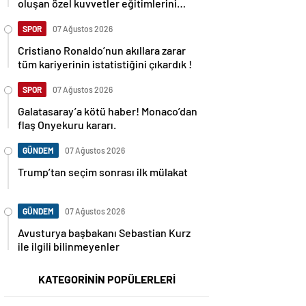
oluşan özel kuvvetler eğitimlerini
başlattı.
SPOR
07 Ağustos 2026
Cristiano Ronaldo’nun akıllara zarar
tüm kariyerinin istatistiğini çıkardık !
SPOR
07 Ağustos 2026
Galatasaray’a kötü haber! Monaco’dan
flaş Onyekuru kararı.
GÜNDEM
07 Ağustos 2026
Trump’tan seçim sonrası ilk mülakat
GÜNDEM
07 Ağustos 2026
Avusturya başbakanı Sebastian Kurz
ile ilgili bilinmeyenler
KATEGORİNİN POPÜLERLERİ