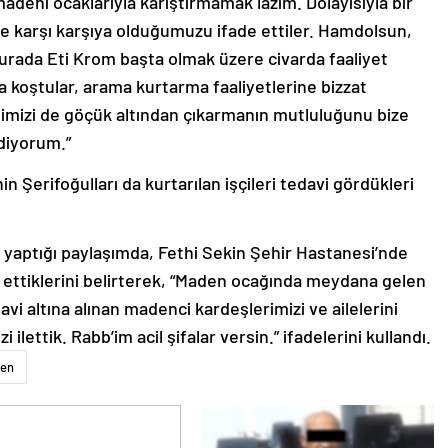
deni ocaklarıyla karıştırmamak lazım. Dolayısıyla bir
e karşı karşıya olduğumuzu ifade ettiler. Hamdolsun,
burada Eti Krom başta olmak üzere civarda faaliyet
 koştular, arama kurtarma faaliyetlerine bizzat
deşimizi de göçük altından çıkarmanın mutluluğunu bize
ediyorum.”
 Şerifoğulları da kurtarılan işçileri tedavi gördükleri
 yaptığı paylaşımda, Fethi Sekin Şehir Hastanesi’nde
aret ettiklerini belirterek, “Maden ocağında meydana gelen
avi altına alınan madenci kardeşlerimizi ve ailelerini
ilettik. Rabb’im acil şifalar versin.” ifadelerini kullandı.
en