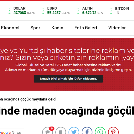
DOLAR
EURO
ALTIN
BITCOIN
47,7063
55,2237
6.672,72
%
0.17%
0.37%
2,77
Ekonomi
Spor
Kadın
Foto Galeri
Videolar
den ocağında göçük meydana geldi
çesinde maden ocağında göç
0
News