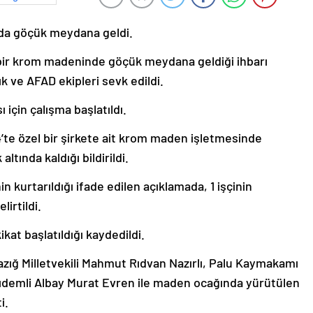
nda göçük meydana geldi.
bir krom madeninde göçük meydana geldiği ihbarı
k ve AFAD ekipleri sevk edildi.
 için çalışma başlatıldı.
04’te özel bir şirkete ait krom maden işletmesinde
tında kaldığı bildirildi.
n kurtarıldığı ifade edilen açıklamada, 1 işçinin
lirtildi.
kikat başlatıldığı kaydedildi.
azığ Milletvekili Mahmut Rıdvan Nazırlı, Palu Kaymakamı
ıdemli Albay Murat Evren ile maden ocağında yürütülen
i.