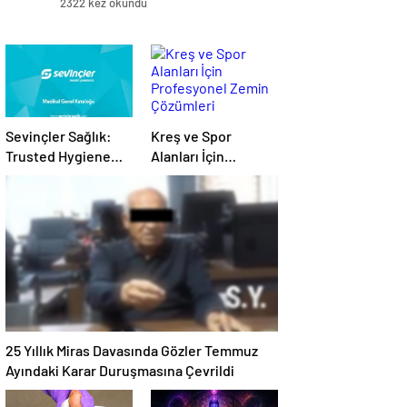
2322 kez okundu
Sevinçler Sağlık:
Kreş ve Spor
Trusted Hygiene
Alanları İçin
Product
Profesyonel Zemin
Manufacturer in
Çözümleri
Turkey
25 Yıllık Miras Davasında Gözler Temmuz
Ayındaki Karar Duruşmasına Çevrildi