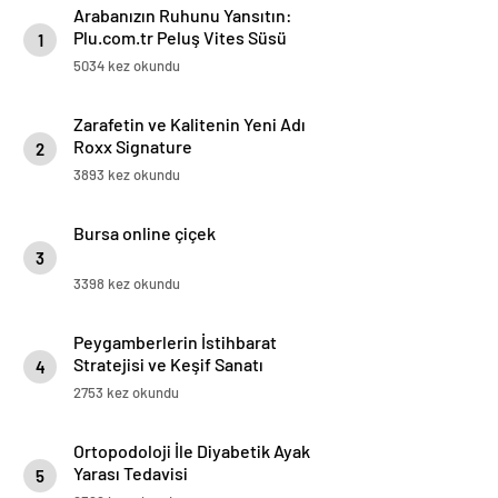
Arabanızın Ruhunu Yansıtın:
Plu.com.tr Peluş Vites Süsü
1
Modelleri
5034 kez okundu
Zarafetin ve Kalitenin Yeni Adı
Roxx Signature
2
3893 kez okundu
Bursa online çiçek
3
3398 kez okundu
Peygamberlerin İstihbarat
Stratejisi ve Keşif Sanatı
4
2753 kez okundu
Ortopodoloji İle Diyabetik Ayak
Yarası Tedavisi
5