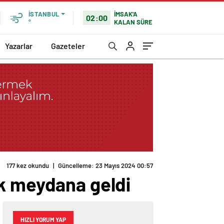
İMSAK'A
İSTANBUL
02:00
KALAN SÜRE
°
Yazarlar
Gazeteler
177 kez okundu
|
Güncelleme: 23 Mayıs 2024 00:57
ük meydana geldi
HIZLI YORUM YAP