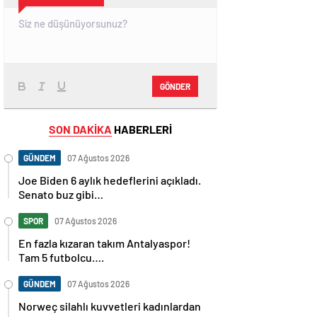
GÖNDER
SON DAKİKA
HABERLERİ
GÜNDEM
07 Ağustos 2026
Joe Biden 6 aylık hedeflerini açıkladı.
Senato buz gibi…
SPOR
07 Ağustos 2026
En fazla kızaran takım Antalyaspor!
Tam 5 futbolcu….
GÜNDEM
07 Ağustos 2026
Norweç silahlı kuvvetleri kadınlardan