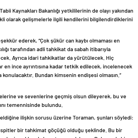
e Tabii Kaynakları Bakanlığı yetkililerinin de olayı yakından
 olarak gelişmelerle ilgili kendilerini bilgilendirdiklerini
eşekkür ederek, “Çok şükür can kaybı olmaması en
ığı tarafından adli tahkikat da sabah itibarıyla
cek. Ayrıca idari tahkikatlar da yürütülecek. Hiç
 en ince ayrıntısına kadar tetkik edilecek, incelenecek
ya konulacaktır. Bundan kimsenin endişesi olmasın.”
ilelerine ve sevenlerine geçmiş olsun dileyerek, bu ve
ını temennisinde bulundu.
ldiğine ilişkin sorusu üzerine Toraman, şunları söyledi:
tespitler bir tahkimat göçüğü olduğu şeklinde. Bu bir