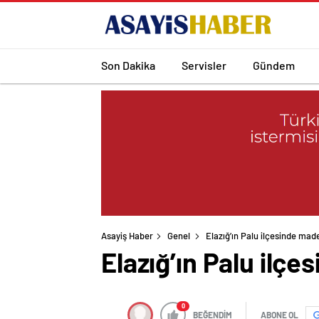
Son Dakika
Servisler
Gündem
Asayiş Haber
Genel
Elazığ’ın Palu ilçesinde ma
Elazığ’ın Palu il
0
BEĞENDİM
ABONE OL