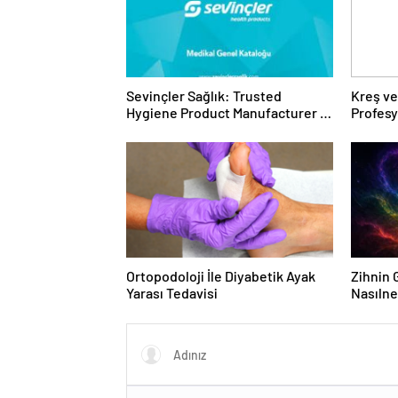
Sevinçler Sağlık: Trusted
Kreş ve
Hygiene Product Manufacturer in
Profes
Turkey
Ortopodoloji İle Diyabetik Ayak
Zihnin G
Yarası Tedavisi
Nasılne