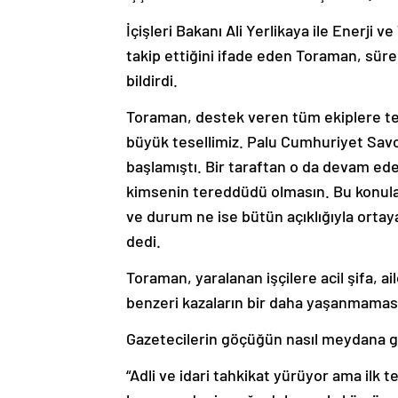
İçişleri Bakanı Ali Yerlikaya ile Enerji v
takip ettiğini ifade eden Toraman, sürekli
bildirdi.
Toraman, destek veren tüm ekiplere t
büyük tesellimiz. Palu Cumhuriyet Savcıl
başlamıştı. Bir taraftan o da devam ede
kimsenin tereddüdü olmasın. Bu konular
ve durum ne ise bütün açıklığıyla orta
dedi.
Toraman, yaralanan işçilere acil şifa, a
benzeri kazaların bir daha yaşanmamas
Gazetecilerin göçüğün nasıl meydana ge
“Adli ve idari tahkikat yürüyor ama ilk 