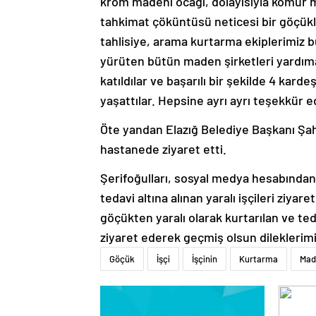
krom madeni ocağı, dolayısıyla kömür ma
tahkimat çöküntüsü neticesi bir göçükl
tahlisiye, arama kurtarma ekiplerimiz 
yürüten bütün maden şirketleri yardıma
katıldılar ve başarılı bir şekilde 4 kar
yaşattılar. Hepsine ayrı ayrı teşekkür 
Öte yandan Elazığ Belediye Başkanı Şahin
hastanede ziyaret etti.
Şerifoğulları, sosyal medya hesabından
tedavi altına alınan yaralı işçileri ziy
göçükten yaralı olarak kurtarılan ve ted
ziyaret ederek geçmiş olsun dileklerimizi 
Göçük
İşçi
İşçinin
Kurtarma
Mad