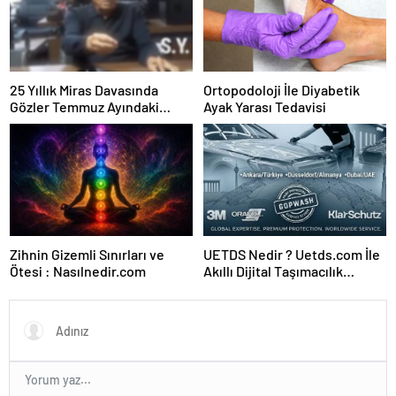
25 Yıllık Miras Davasında
Ortopodoloji İle Diyabetik
Gözler Temmuz Ayındaki
Ayak Yarası Tedavisi
Karar Duruşmasına Çevrildi
Zihnin Gizemli Sınırları ve
UETDS Nedir ? Uetds.com İle
Ötesi : Nasılnedir.com
Akıllı Dijital Taşımacılık
Yazılımı