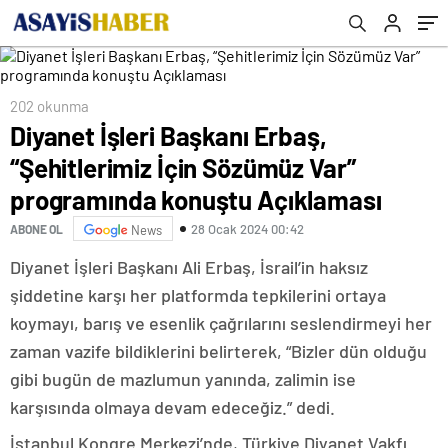
Açıklaması
202 okunma
Diyanet İşleri Başkanı Erbaş,
“Şehitlerimiz İçin Sözümüz Var”
programında konuştu Açıklaması
28 Ocak 2024 00:42
ABONE OL
News
Diyanet İşleri Başkanı Ali Erbaş, İsrail’in haksız
şiddetine karşı her platformda tepkilerini ortaya
koymayı, barış ve esenlik çağrılarını seslendirmeyi her
zaman vazife bildiklerini belirterek, “Bizler dün olduğu
gibi bugün de mazlumun yanında, zalimin ise
karşısında olmaya devam edeceğiz.” dedi.
İstanbul Kongre Merkezi’nde, Türkiye Diyanet Vakfı