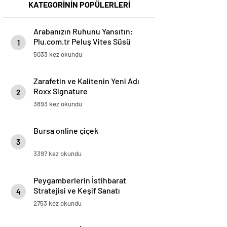
KATEGORİNİN POPÜLERLERİ
Arabanızın Ruhunu Yansıtın:
Plu.com.tr Peluş Vites Süsü
1
Modelleri
5033 kez okundu
Zarafetin ve Kalitenin Yeni Adı
Roxx Signature
2
3893 kez okundu
Bursa online çiçek
3
3397 kez okundu
Peygamberlerin İstihbarat
Stratejisi ve Keşif Sanatı
4
2753 kez okundu