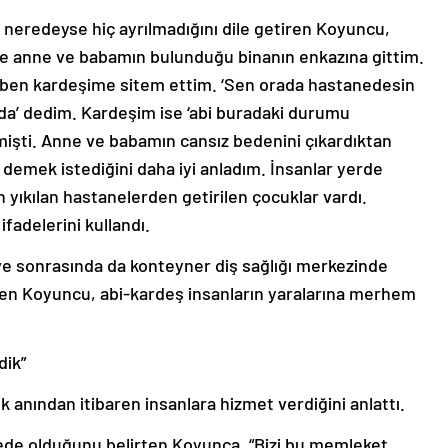
eredeyse hiç ayrılmadığını dile getiren Koyuncu,
 anne ve babamın bulunduğu binanın enkazına gittim.
 ben kardeşime sitem ettim. ‘Sen orada hastanedesin
’ dedim. Kardeşim ise ‘abi buradaki durumu
işti. Anne ve babamın cansız bedenini çıkardıktan
demek istediğini daha iyi anladım. İnsanlar yerde
yıkılan hastanelerden getirilen çocuklar vardı.
ifadelerini kullandı.
ve sonrasında da konteyner diş sağlığı merkezinde
ren Koyuncu, abi-kardeş insanların yaralarına merhem
dik”
anından itibaren insanlara hizmet verdiğini anlattı.
zede olduğunu belirten Koyunca, “Bizi bu memleket