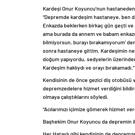
Kardeşi Onur Koyuncu’nun hastaneden n
“Depremde kardeşim hastaneye, ben de
Enkazda beklerken birkaç gün geçti ve
ama burada da annem ve babam enkazda
bilmiyorsun, burayı bırakamıyorum’ dem
sonra hastaneye gittim. Kardeşimin ne 
doğum yapıyordu, sedyelerin üzerinden 
Kardeşim haklıydı ve orayı bırakamadı.” 
Kendisinin de önce gezici diş otobüsü 
depremzedelere hizmet verdiğini bildi
olmaya çalıştıklarını söyledi.
“Acılarımızı içimize gömerek hizmet ver
Başhekim Onur Koyuncu da depremin ilk 
Her Hataylı gibi kendisinin de deprem