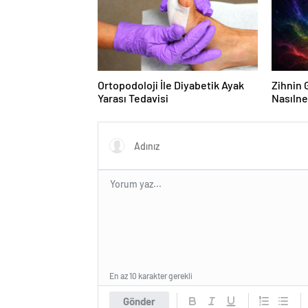
Ortopodoloji İle Diyabetik Ayak
Zihnin G
Yarası Tedavisi
Nasılne
En az 10 karakter gerekli
Gönder