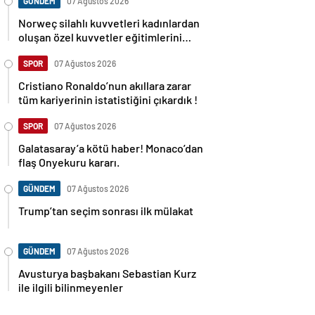
GÜNDEM
07 Ağustos 2026
Norweç silahlı kuvvetleri kadınlardan
oluşan özel kuvvetler eğitimlerini
başlattı.
SPOR
07 Ağustos 2026
Cristiano Ronaldo’nun akıllara zarar
tüm kariyerinin istatistiğini çıkardık !
SPOR
07 Ağustos 2026
Galatasaray’a kötü haber! Monaco’dan
flaş Onyekuru kararı.
GÜNDEM
07 Ağustos 2026
Trump’tan seçim sonrası ilk mülakat
GÜNDEM
07 Ağustos 2026
Avusturya başbakanı Sebastian Kurz
ile ilgili bilinmeyenler