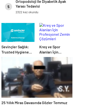
Ortopodoloji İle Diyabetik Ayak
Yarası Tedavisi
5
2322 kez okundu
Sevinçler Sağlık:
Kreş ve Spor
Trusted Hygiene
Alanları İçin
Product
Profesyonel Zemin
Manufacturer in
Çözümleri
Turkey
25 Yıllık Miras Davasında Gözler Temmuz