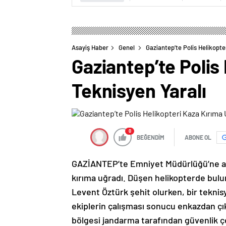
Asayiş Haber
Genel
Gaziantep’te Polis Helikopter
Gaziantep’te Polis 
Teknisyen Yaralı
0
BEĞENDİM
ABONE OL
GAZİANTEP’te Emniyet Müdürlüğü’ne ait 
kırıma uğradı. Düşen helikopterde bulu
Levent Öztürk şehit olurken, bir teknisy
ekiplerin çalışması sonucu enkazdan çı
bölgesi jandarma tarafından güvenlik ç