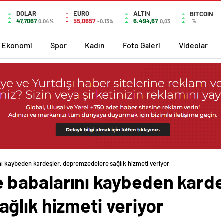
DOLAR
EURO
ALTIN
BITCOIN
47,7067
55,0657
6.494,67
%
0.04%
-0.13%
0,03
Ekonomi
Spor
Kadın
Foto Galeri
Videolar
ı kaybeden kardeşler, depremzedelere sağlık hizmeti veriyor
babalarını kaybeden karde
ğlık hizmeti veriyor