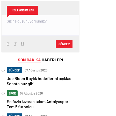
HIZLI YORUM YAP
GÖNDER
SON DAKİKA
HABERLERİ
GÜNDEM
07 Ağustos 2026
Joe Biden 6 aylık hedeflerini açıkladı.
Senato buz gibi…
SPOR
07 Ağustos 2026
En fazla kızaran takım Antalyaspor!
Tam 5 futbolcu….