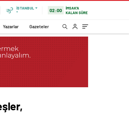
İMSAK'A
İSTANBUL
02:00
KALAN SÜRE
°
Yazarlar
Gazeteler
şler,