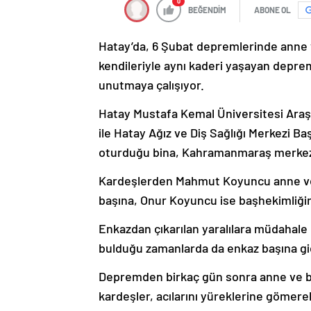
0
BEĞENDİM
ABONE OL
Hatay’da, 6 Şubat depremlerinde anne 
kendileriyle aynı kaderi yaşayan deprem
unutmaya çalışıyor.
Hatay Mustafa Kemal Üniversitesi Ara
ile Hatay Ağız ve Diş Sağlığı Merkezi
oturduğu bina, Kahramanmaraş merkezli
Kardeşlerden Mahmut Koyuncu anne ve 
başına, Onur Koyuncu ise başhekimliğini
Enkazdan çıkarılan yaralılara müdahale
bulduğu zamanlarda da enkaz başına gi
Depremden birkaç gün sonra anne ve ba
kardeşler, acılarını yüreklerine gömere