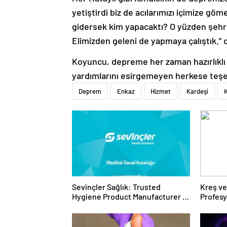
yetiştirdi biz de acılarımızı içimize gö
gidersek kim yapacaktı? O yüzden şehr
Elimizden geleni de yapmaya çalıştık.” 
Koyuncu, depreme her zaman hazırlıklı 
yardımlarını esirgemeyen herkese teşe
Deprem
Enkaz
Hizmet
Kardeşi
Sevinçler Sağlık: Trusted
Kreş ve
Hygiene Product Manufacturer in
Profes
Turkey