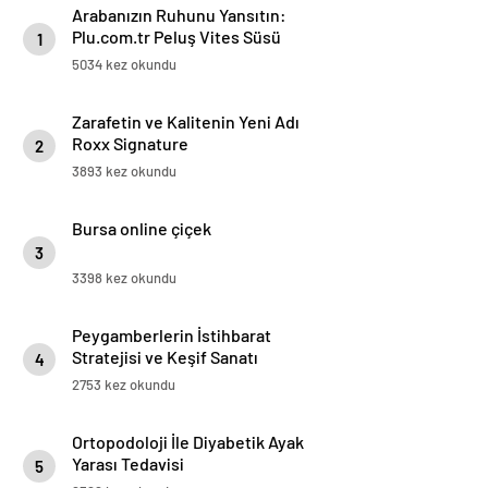
Arabanızın Ruhunu Yansıtın:
Plu.com.tr Peluş Vites Süsü
1
Modelleri
5034 kez okundu
Zarafetin ve Kalitenin Yeni Adı
Roxx Signature
2
3893 kez okundu
Bursa online çiçek
3
3398 kez okundu
Peygamberlerin İstihbarat
Stratejisi ve Keşif Sanatı
4
2753 kez okundu
Ortopodoloji İle Diyabetik Ayak
Yarası Tedavisi
5