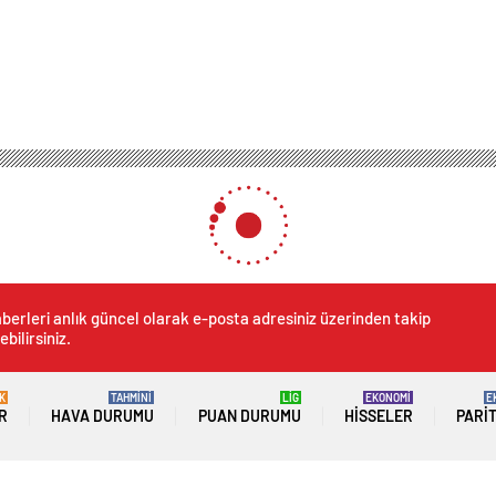
berleri anlık güncel olarak e-posta adresiniz üzerinden takip
ebilirsiniz.
K
TAHMİNİ
LİG
EKONOMİ
E
R
HAVA DURUMU
PUAN DURUMU
HISSELER
PARI