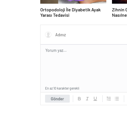
Ortopodoloji İle Diyabetik Ayak
Zihnin G
Yarası Tedavisi
Nasılne
En az 10 karakter gerekli
Gönder