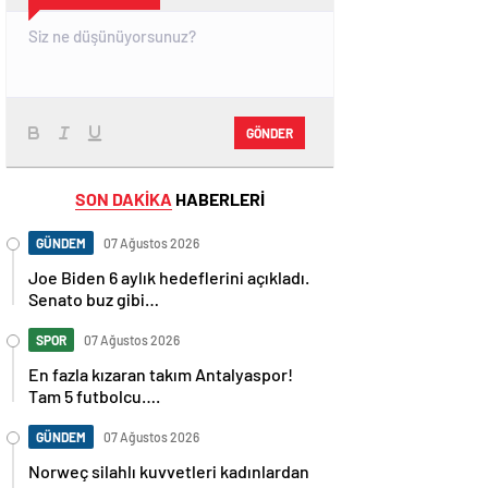
GÖNDER
SON DAKİKA
HABERLERİ
GÜNDEM
07 Ağustos 2026
Joe Biden 6 aylık hedeflerini açıkladı.
Senato buz gibi…
SPOR
07 Ağustos 2026
En fazla kızaran takım Antalyaspor!
Tam 5 futbolcu….
GÜNDEM
07 Ağustos 2026
Norweç silahlı kuvvetleri kadınlardan