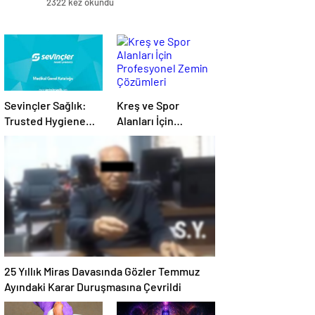
2322 kez okundu
Sevinçler Sağlık:
Kreş ve Spor
Trusted Hygiene
Alanları İçin
Product
Profesyonel Zemin
Manufacturer in
Çözümleri
Turkey
25 Yıllık Miras Davasında Gözler Temmuz
Ayındaki Karar Duruşmasına Çevrildi