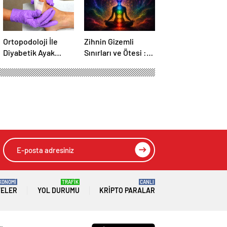
Ortopodoloji İle
Zihnin Gizemli
Diyabetik Ayak
Sınırları ve Ötesi :
Yarası Tedavisi
Nasılnedir.com
KONOMİ
TRAFİK
CANLI
TELER
YOL DURUMU
KRIPTO PARALAR