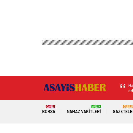
Ha
ed
CANLI
ANLIK
GÜNLÜ
BORSA
NAMAZ VAKITLERI
GAZETELE