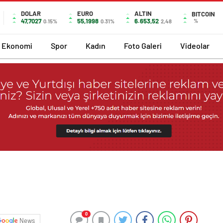
DOLAR
EURO
ALTIN
BITCOIN
47,7027
55,1998
6.653,52
%
0.15%
0.31%
2,48
Ekonomi
Spor
Kadın
Foto Galeri
Videolar
0
News