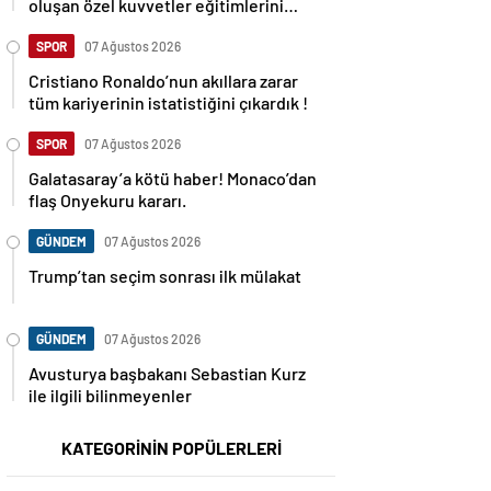
oluşan özel kuvvetler eğitimlerini
başlattı.
SPOR
07 Ağustos 2026
Cristiano Ronaldo’nun akıllara zarar
tüm kariyerinin istatistiğini çıkardık !
SPOR
07 Ağustos 2026
Galatasaray’a kötü haber! Monaco’dan
flaş Onyekuru kararı.
GÜNDEM
07 Ağustos 2026
Trump’tan seçim sonrası ilk mülakat
GÜNDEM
07 Ağustos 2026
Avusturya başbakanı Sebastian Kurz
ile ilgili bilinmeyenler
KATEGORİNİN POPÜLERLERİ