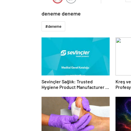
deneme deneme
#deneme
Sevinçler Sağlık: Trusted
Kreş ve
Hygiene Product Manufacturer in
Profes
Turkey