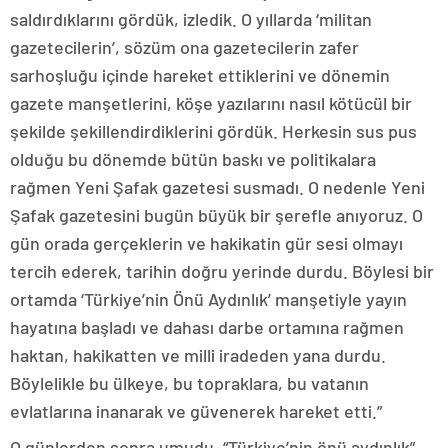
saldırdıklarını gördük, izledik. O yıllarda ‘militan
gazetecilerin’, sözüm ona gazetecilerin zafer
sarhoşluğu içinde hareket ettiklerini ve dönemin
gazete manşetlerini, köşe yazılarını nasıl kötücül bir
şekilde şekillendirdiklerini gördük. Herkesin sus pus
olduğu bu dönemde bütün baskı ve politikalara
rağmen Yeni Şafak gazetesi susmadı. O nedenle Yeni
Şafak gazetesini bugün büyük bir şerefle anıyoruz. O
gün orada gerçeklerin ve hakikatin gür sesi olmayı
tercih ederek, tarihin doğru yerinde durdu. Böylesi bir
ortamda ‘Türkiye’nin Önü Aydınlık’ manşetiyle yayın
hayatına başladı ve dahası darbe ortamına rağmen
haktan, hakikatten ve milli iradeden yana durdu.
Böylelikle bu ülkeye, bu topraklara, bu vatanın
evlatlarına inanarak ve güvenerek hareket etti.”
O günlerden sonra umudu, “Türkiye’nin önü aydınlık”