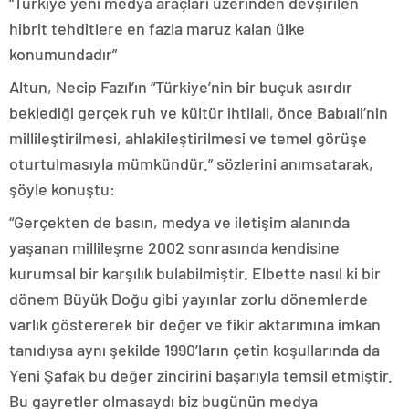
“Türkiye yeni medya araçları üzerinden devşirilen
hibrit tehditlere en fazla maruz kalan ülke
konumundadır”
Altun, Necip Fazıl’ın “Türkiye’nin bir buçuk asırdır
beklediği gerçek ruh ve kültür ihtilali, önce Babıali’nin
millileştirilmesi, ahlakileştirilmesi ve temel görüşe
oturtulmasıyla mümkündür.” sözlerini anımsatarak,
şöyle konuştu:
“Gerçekten de basın, medya ve iletişim alanında
yaşanan millileşme 2002 sonrasında kendisine
kurumsal bir karşılık bulabilmiştir. Elbette nasıl ki bir
dönem Büyük Doğu gibi yayınlar zorlu dönemlerde
varlık göstererek bir değer ve fikir aktarımına imkan
tanıdıysa aynı şekilde 1990’ların çetin koşullarında da
Yeni Şafak bu değer zincirini başarıyla temsil etmiştir.
Bu gayretler olmasaydı biz bugünün medya