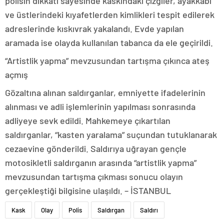
polisin dikkati sayesinde kaskındaki çizgiler, ayakkabı
ve üstlerindeki kıyafetlerden kimlikleri tespit edilerek
adreslerinde kıskıvrak yakalandı. Evde yapılan
aramada ise olayda kullanılan tabanca da ele geçirildi.
“Artistlik yapma” mevzusundan tartışma çıkınca ateş
açmış
Gözaltına alınan saldırganlar, emniyette ifadelerinin
alınması ve adli işlemlerinin yapılması sonrasında
adliyeye sevk edildi. Mahkemeye çıkartılan
saldırganlar, “kasten yaralama” suçundan tutuklanarak
cezaevine gönderildi. Saldırıya uğrayan gençle
motosikletli saldırganın arasında “artistlik yapma”
mevzusundan tartışma çıkması sonucu olayın
gerçekleştiği bilgisine ulaşıldı. – İSTANBUL
Kask
Olay
Polis
Saldırgan
Saldırı