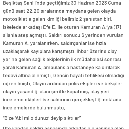
Beşiktaş Sahili’nde geçtiğimiz 30 Haziran 2023 Cuma
günü saat 22.20 sıralarında meydana gelen olayda
motosikletle gelen kimliği belirsiz 2 şahıstan biri,
iskelede arkadaşı Efe E. ile oturan Kamuran A.’ya (17)
silahla ateş açmıştı. Saldırı sonucu 6 yerinden vurulan
Kamuran A. yaralanırken, saldırganlar ise hızla
uzaklaşarak kayıplara karışmıştı. İhbar üzerine olay
yerine gelen sağlık ekiplerinin ilk müdahalesi sonrası
yaralı Kamuran A. ambulansla hastaneye kaldırılarak
tedavi altına alınmıştı. Gencin hayati tehlikesi olmadığı
öğrenilmişti. Olayın ardından polis ekipleri ve bekçiler
olayın yaşandığı alanı şeritle kapatmış, olay yeri
inceleme ekipleri ise saldırının gerçekleştiği noktada
incelemelerde bulunmuştu.
“Bize ‘Abi mi oldunuz’ deyip sıktılar”
Öte yandan saldırı esnasında arkadaşının yanında olan