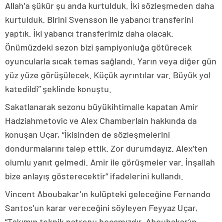
Allah’a şükür şu anda kurtulduk. İki sözleşmeden daha
kurtulduk. Birini Svensson ile yabancı transferini
yaptık. İki yabancı transferimiz daha olacak.
Önümüzdeki sezon bizi şampiyonluğa götürecek
oyuncularla sıcak temas sağlandı. Yarın veya diğer gün
yüz yüze görüşülecek. Küçük ayrıntılar var. Büyük yol
katedildi” şeklinde konuştu.
Sakatlanarak sezonu büyükihtimalle kapatan Amir
Hadziahmetovic ve Alex Chamberlain hakkında da
konuşan Uçar, “İkisinden de sözleşmelerini
dondurmalarını talep ettik. Zor durumdayız. Alex’ten
olumlu yanıt gelmedi. Amir ile görüşmeler var. İnşallah
bize anlayış gösterecektir” ifadelerini kullandı.
Vincent Aboubakar’ın kulüpteki geleceğine Fernando
Santos’un karar vereceğini söyleyen Feyyaz Uçar,
“Takımın teknik patronu hocamızdır. Aboubakar’ın