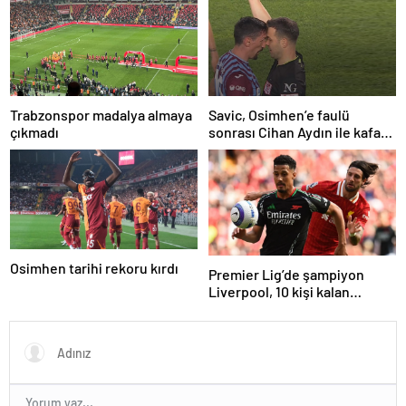
Trabzonspor madalya almaya
Savic, Osimhen’e faulü
çıkmadı
sonrası Cihan Aydın ile kafa
kafaya geldi!
Osimhen tarihi rekoru kırdı
Premier Lig’de şampiyon
Liverpool, 10 kişi kalan
Arsenal’e takıldı