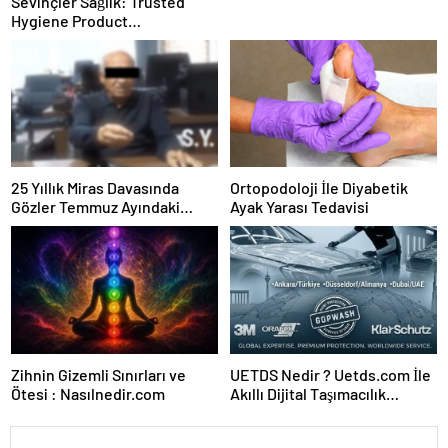
Sevinçler Sağlık: Trusted
Hygiene Product
Manufacturer in Turkey
25 Yıllık Miras Davasında
Ortopodoloji İle Diyabetik
Gözler Temmuz Ayındaki
Ayak Yarası Tedavisi
Karar Duruşmasına Çevrildi
Zihnin Gizemli Sınırları ve
UETDS Nedir ? Uetds.com İle
Ötesi : Nasılnedir.com
Akıllı Dijital Taşımacılık
Yazılımı