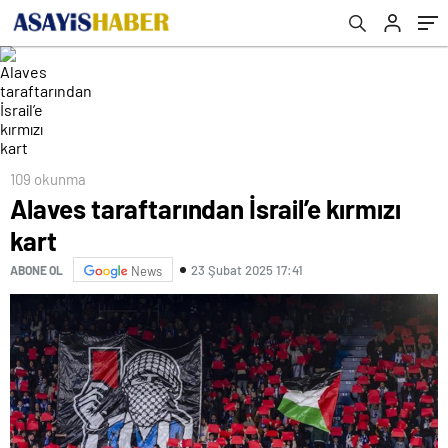
109 okunma
Alaves taraftarından İsrail’e kırmızı
kart
23 Şubat 2025 17:41
ABONE OL
News