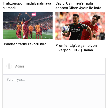
Trabzonspor madalya almaya
Savic, Osimhen’e faulü
çıkmadı
sonrası Cihan Aydın ile kafa
kafaya geldi!
Osimhen tarihi rekoru kırdı
Premier Lig’de şampiyon
Liverpool, 10 kişi kalan
Arsenal’e takıldı