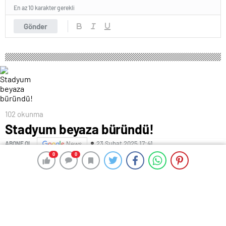
En az 10 karakter gerekli
Gönder
102 okunma
Stadyum beyaza büründü!
23 Şubat 2025 17:41
ABONE OL
News
0
0
0
0