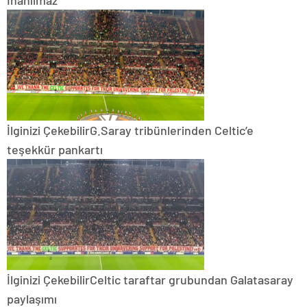
İlginizi Çekebilir
G.Saray tribünlerinden Celtic’e
teşekkür pankartı
İlginizi Çekebilir
Celtic taraftar grubundan Galatasaray
paylaşımı