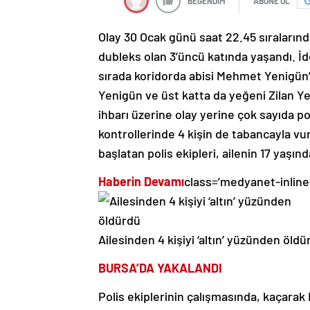
BEĞENDİM
ABONE OL
Olay 30 Ocak günü saat 22.45 sıralarınd
dubleks olan 3’üncü katında yaşandı. İd
sırada koridorda abisi Mehmet Yenigün’
Yenigün ve üst katta da yeğeni Zilan Ye
ihbarı üzerine olay yerine çok sayıda pol
kontrollerinde 4 kişin de tabancayla vuru
başlatan polis ekipleri, ailenin 17 yaşın
Haberin Devamı
class=’medyanet-inline
Ailesinden 4 kişiyi ‘altın’ yüzünden öldü
BURSA’DA YAKALANDI
Polis ekiplerinin çalışmasında, kaçarak 