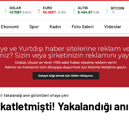
DOLAR
EURO
ALTIN
BITCOIN
47,7067
55,0657
6.494,67
%
0.04%
-0.13%
0,03
Ekonomi
Spor
Kadın
Foto Galeri
Videolar
ti! Yakalandığı anın görüntüleri ortaya çıktı
 katletmişti! Yakalandığı an