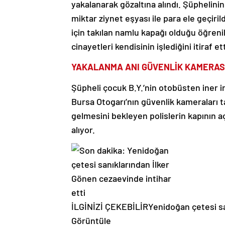
yakalanarak gözaltına alındı. Şüphelinin
miktar ziynet eşyası ile para ele geçiri
için takılan namlu kapağı olduğu öğrenildi
cinayetleri kendisinin işlediğini itiraf et
YAKALANMA ANI GÜVENLİK KAMERAS
Şüpheli çocuk B.Y.’nin otobüsten iner in
Bursa Otogarı’nın güvenlik kameraları 
gelmesini bekleyen polislerin kapının açı
alıyor.
İLGİNİZİ ÇEKEBİLİR
Yenidoğan çetesi sa
Görüntüle