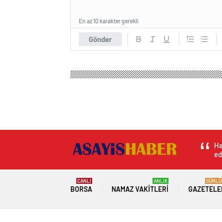
En az 10 karakter gerekli
Gönder
Ha
ed
CANLI
ANLIK
GÜNLÜ
BORSA
NAMAZ VAKITLERI
GAZETELE