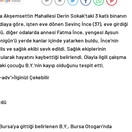
News
a Akşemsettin Mahallesi Derin Sokak’taki 3 katlı binanın
diaya göre, işten eve dönen Sevinç İnce (37), eve girdiği
ü, diğer odalarda annesi Fatma İnce, yengesi Aysun
nigün’ü yerde kanlar içinde yatarken buldu. İnce’nin
is ve sağlık ekibi sevk edildi. Sağlık ekiplerinin
larak hayatını kaybettiği belirlendi. Olayla ilgili çalışma
daki çocuğu B.Y.’nin kayıp olduğunu tespit etti.
-adv’>
İlginizi Çekebilir
rdü
Bursa’ya gittiği belirlenen B.Y., Bursa Otogarı’nda