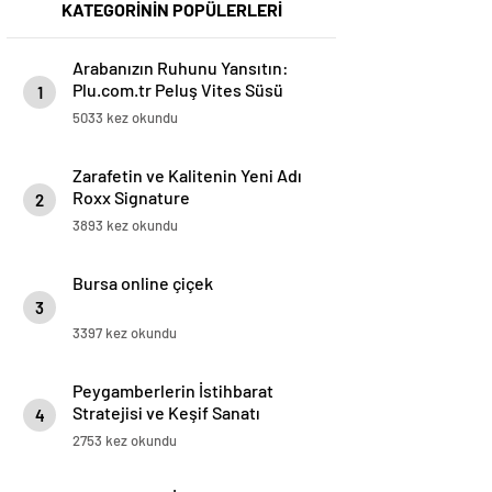
KATEGORİNİN POPÜLERLERİ
Arabanızın Ruhunu Yansıtın:
Plu.com.tr Peluş Vites Süsü
1
Modelleri
5033 kez okundu
Zarafetin ve Kalitenin Yeni Adı
Roxx Signature
2
3893 kez okundu
Bursa online çiçek
3
3397 kez okundu
Peygamberlerin İstihbarat
Stratejisi ve Keşif Sanatı
4
2753 kez okundu