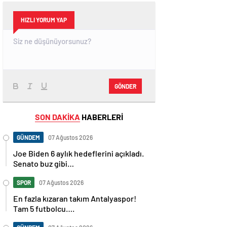
HIZLI YORUM YAP
GÖNDER
SON DAKİKA
HABERLERİ
GÜNDEM
07 Ağustos 2026
Joe Biden 6 aylık hedeflerini açıkladı.
Senato buz gibi…
SPOR
07 Ağustos 2026
En fazla kızaran takım Antalyaspor!
Tam 5 futbolcu….