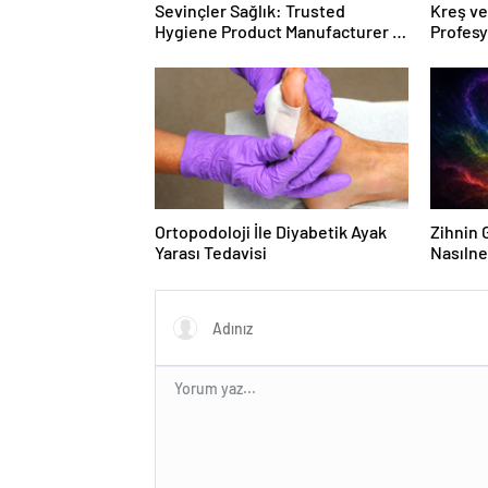
Sevinçler Sağlık: Trusted
Kreş ve
Hygiene Product Manufacturer in
Profes
Turkey
Ortopodoloji İle Diyabetik Ayak
Zihnin G
Yarası Tedavisi
Nasılne