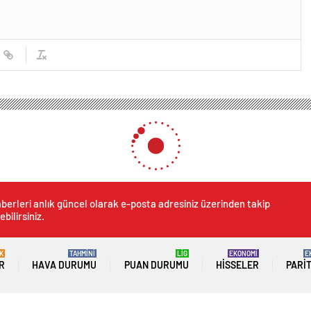
berleri anlık güncel olarak e-posta adresiniz üzerinden takip
ebilirsiniz.
K
TAHMİNİ
LİG
EKONOMİ
E
R
HAVA DURUMU
PUAN DURUMU
HISSELER
PARI