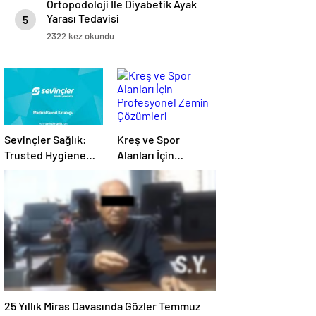
Ortopodoloji İle Diyabetik Ayak
Yarası Tedavisi
5
2322 kez okundu
Sevinçler Sağlık:
Kreş ve Spor
Trusted Hygiene
Alanları İçin
Product
Profesyonel Zemin
Manufacturer in
Çözümleri
Turkey
25 Yıllık Miras Davasında Gözler Temmuz