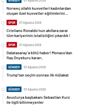
GÜNDEM
07 Ağustos 2026
Norweç silahlı kuvvetleri kadınlardan
oluşan özel kuvvetler eğitimlerini
başlattı.
SPOR
07 Ağustos 2026
Cristiano Ronaldo’nun akıllara zarar
tüm kariyerinin istatistiğini çıkardık !
SPOR
07 Ağustos 2026
Galatasaray’a kötü haber! Monaco’dan
flaş Onyekuru kararı.
GÜNDEM
07 Ağustos 2026
Trump’tan seçim sonrası ilk mülakat
GÜNDEM
07 Ağustos 2026
Avusturya başbakanı Sebastian Kurz
ile ilgili bilinmeyenler