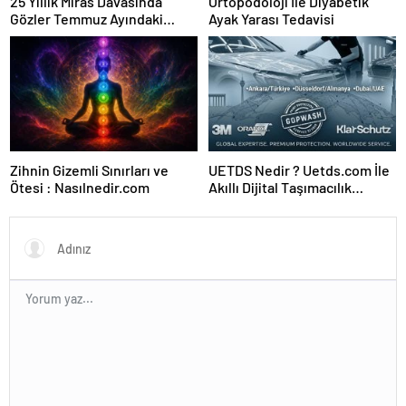
25 Yıllık Miras Davasında
Ortopodoloji İle Diyabetik
Gözler Temmuz Ayındaki
Ayak Yarası Tedavisi
Karar Duruşmasına Çevrildi
Zihnin Gizemli Sınırları ve
UETDS Nedir ? Uetds.com İle
Ötesi : Nasılnedir.com
Akıllı Dijital Taşımacılık
Yazılımı