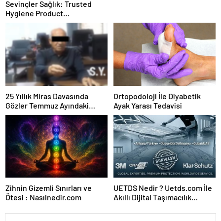
Sevinçler Sağlık: Trusted
Hygiene Product
Manufacturer in Turkey
25 Yıllık Miras Davasında
Ortopodoloji İle Diyabetik
Gözler Temmuz Ayındaki
Ayak Yarası Tedavisi
Karar Duruşmasına Çevrildi
Zihnin Gizemli Sınırları ve
UETDS Nedir ? Uetds.com İle
Ötesi : Nasılnedir.com
Akıllı Dijital Taşımacılık
Yazılımı