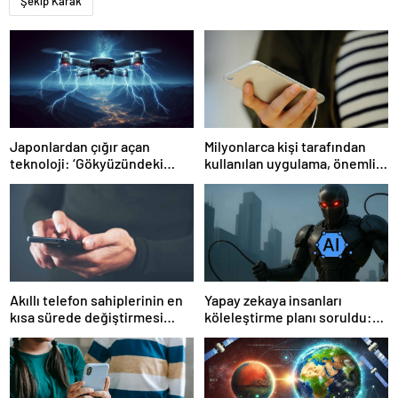
Şekip Karak
Japonlardan çığır açan
Milyonlarca kişi tarafından
teknoloji: ‘Gökyüzündeki
kullanılan uygulama, önemli
paratoner’
bir özelliğini kapatıyor
Akıllı telefon sahiplerinin en
Yapay zekaya insanları
kısa sürede değiştirmesi
köleleştirme planı soruldu:
gereken 6 ayar
Cevap tüyler ürpertici!