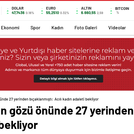
DOLAR
EURO
ALTIN
BITCOIN
47,7436
55,2510
6.660,55
%
0.18%
0.32%
2,59
Ekonomi
Spor
Kadın
Foto Galeri
Videolar
nde 27 yerinden bıçaklanmıştı: Acılı kadın adaleti bekliyor
un gözü önünde 27 yerinden
 bekliyor