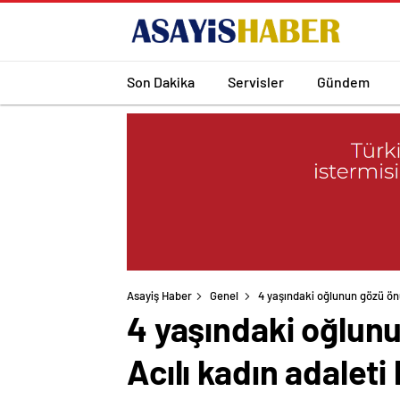
Son Dakika
Servisler
Gündem
Asayiş Haber
Genel
4 yaşındaki oğlunun gözü önü
4 yaşındaki oğlun
Acılı kadın adaleti