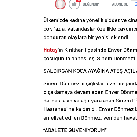
0
BEĞENDİM
ABONE OL
Ülkemizde kadına yönelik şiddet ve cina
çok fazla. Vatandaşlar özellikle caydırı
donduran olaylara bir yenisi eklendi.
Hatay
‘ın Kırıkhan ilçesinde Enver Dönme
çocuğunun annesi eşi Sinem Dönmez’i m
SALDIRGAN KOCA AYAĞINA ATEŞ AÇ
Sinem Dönmez’in çığlıkları üzerine janda
bıçaklamaya devam eden Enver Dönmez’
darbesi alan ve ağır yaralanan Sinem 
Hastanesi’ne kaldırıldı. Enver Dönmez i
ameliyat edilen Dönmez, yeniden haya
“ADALETE GÜVENİYORUM”