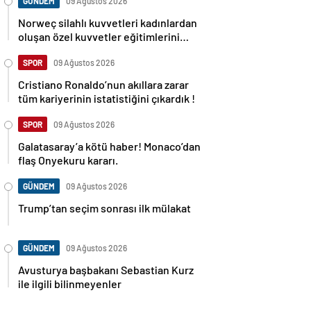
GÜNDEM
09 Ağustos 2026
Norweç silahlı kuvvetleri kadınlardan
oluşan özel kuvvetler eğitimlerini
başlattı.
SPOR
09 Ağustos 2026
Cristiano Ronaldo’nun akıllara zarar
tüm kariyerinin istatistiğini çıkardık !
SPOR
09 Ağustos 2026
Galatasaray’a kötü haber! Monaco’dan
flaş Onyekuru kararı.
GÜNDEM
09 Ağustos 2026
Trump’tan seçim sonrası ilk mülakat
GÜNDEM
09 Ağustos 2026
Avusturya başbakanı Sebastian Kurz
ile ilgili bilinmeyenler