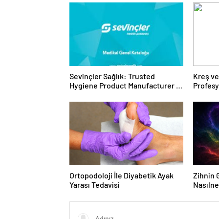
Sevinçler Sağlık: Trusted
Kreş ve
Hygiene Product Manufacturer in
Profes
Turkey
Ortopodoloji İle Diyabetik Ayak
Zihnin G
Yarası Tedavisi
Nasılne