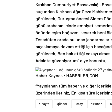
Kırıkhan Cumhuriyet Başsavcılığı, Env
suçundan Kırıkhan Ağır Ceza Mahkemesi’
görülecek. Duruşma öncesi Sinem Dö
günü arabanın içinde emniyet kemerim 
önünde eşim boğazımı keserek beni öld
Tesadüfen orada bulunan jandarmalar b
bıçaklamaya devam ettiği için bacağında
görülecek. Ben hak ettiği cezayı almasın
Adalete güveniyorum” diye konuştu.
Haber Kaynak : HABERLER.COM
“Yayınlanan tüm haber ve diğer içerikler i
üzerinden iletiniz. En kısa süre içerisin
3-sayfa
güncel
Hatay
Kırıkhan
S