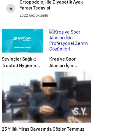
Ortopodoloji İle Diyabetik Ayak
Yarası Tedavisi
5
2322 kez okundu
Sevinçler Sağlık:
Kreş ve Spor
Trusted Hygiene
Alanları İçin
Product
Profesyonel Zemin
Manufacturer in
Çözümleri
Turkey
25 Yıllık Miras Davasında Gözler Temmuz