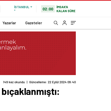
İMSAK'A
İSTANBUL
02:00
KALAN SÜRE
°
Yazarlar
Gazeteler
149 kez okundu
|
Güncelleme: 22 Eylül 2024 09:40
 bıçaklanmıştı: