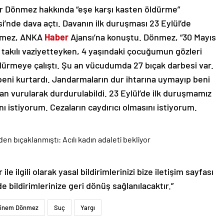
er Dönmez hakkında “eşe karşı kasten öldürme”
nde dava açtı. Davanın ilk duruşması 23 Eylül’de
nmez, ANKA
Haber
Ajansı’na konuştu. Dönmez, “30 Mayıs
takılı vaziyetteyken, 4 yaşındaki çocuğumun gözleri
ürmeye çalıştı. Şu an vücudumda 27 bıçak darbesi var.
eni kurtardı. Jandarmaların dur ihtarına uymayıp beni
n vurularak durdurulabildi. 23 Eylül’de ilk duruşmamız
ı istiyorum. Cezaların caydırıcı olmasını istiyorum.
le ilgili olarak yasal bildirimlerinizi bize iletişim sayfası
de bildirimlerinize geri dönüş sağlanılacaktır.”
inem Dönmez
Suç
Yargı