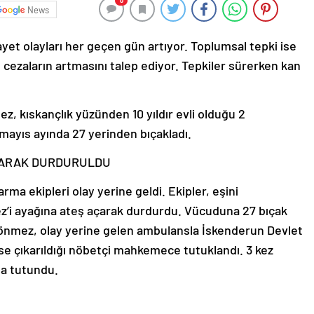
0
News
yet olayları her geçen gün artıyor. Toplumsal tepki ise
cı cezaların artmasını talep ediyor. Tepkiler sürerken kan
z, kıskançlık yüzünden 10 yıldır evli olduğu 2
ayıs ayında 27 yerinden bıçakladı.
ILARAK DURDURULDU
rma ekipleri olay yerine geldi. Ekipler, eşini
i ayağına ateş açarak durdurdu. Vücuduna 27 bıçak
Dönmez, olay yerine gelen ambulansla İskenderun Devlet
se çıkarıldığı nöbetçi mahkemece tutuklandı. 3 kez
ta tutundu.