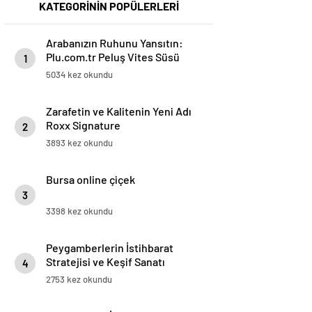
KATEGORİNİN POPÜLERLERİ
Arabanızın Ruhunu Yansıtın:
Plu.com.tr Peluş Vites Süsü
1
Modelleri
5034 kez okundu
Zarafetin ve Kalitenin Yeni Adı
Roxx Signature
2
3893 kez okundu
Bursa online çiçek
3
3398 kez okundu
Peygamberlerin İstihbarat
Stratejisi ve Keşif Sanatı
4
2753 kez okundu