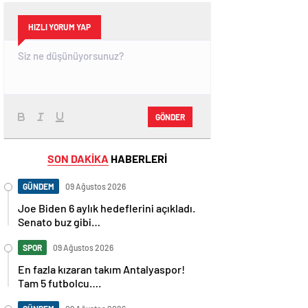
HIZLI YORUM YAP
GÖNDER
SON DAKİKA
HABERLERİ
GÜNDEM
09 Ağustos 2026
Joe Biden 6 aylık hedeflerini açıkladı.
Senato buz gibi…
SPOR
09 Ağustos 2026
En fazla kızaran takım Antalyaspor!
Tam 5 futbolcu….