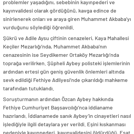
problemler yaşadığını, sebebinin kayınpederi ve
kayınvalidesi olarak gördüğünü, kavga edince de
sinirlenerek onları ve araya giren Muhammet Akbaba’yı
vurduğunu söylediği öğrenildi.
Şükrü ve Adile Aysu çiftinin cenazeleri, Kaya Mahallesi
Keçiler Mezarlığı’nda, Muhammet Akbaba’nın
cenazesinin ise Seydikemer Ortaköy Mezarlığı’nda
toprağa verilirken. Şüpheli Aybey polisteki işlemlerinin
ardından ertesi gün geniş güvenlik önlemleri altında
sevk edildiği Fethiye Adliyesi’nde çıkarıldığı mahkeme
tarafından tutuklandı.
Soruşturmanın ardından Özcan Aybey hakkında
Fethiye Cumhuriyet Başsavcılığı’nca iddianame
hazırlandı. İddianamede sanık Aybey’in cinayetleri nasıl
işlediğiyle ilgili detaylara yer verildi. Eşini kıskanması
nedeniyle kayınpederi, kayınvalidesini öldürdüğü, Esat