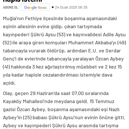
24 Ocak 2025 09:35
ABONE OL
News
Muğla’nın Fethiye ilçesinde boşanma aşamasındaki
eşinin ailesinin evine gidip, çıkan tartışmada
kayınpederi Şükrü Aysu (53) ve kayınvalidesi Adile Aysu
(52) ile araya giren komşuları Muhammet Akbaba’yı (49)
tabancayla vurarak öldürüp, ardından E.U. ve Serdar
Genç’i de evlerinde tabancayla yaralayan Özcan Aybey
(41) hakkında 3 kez ağırlaştırılmış müebbet ve 2 kez 15
yıla kadar hapisle cezalandırılması istemiyle dava
açıldı.
Olay, geçen 29 Haziran’da saat 07.00 sıralarında
Kayaköy Mahallesi’nde meydana geldi. 15 Temmuz
gazisi Özcan Aybey, boşanma aşamasındaki eşi Nazlı
Aybey’in (25) babası Şükrü Aysu’nun evinin önüne gitti.
Aybey ve kayınpederi Şükrü Aysu arasında tartışma