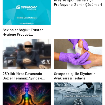
Profesyonel Zemin Çözümleri
Sevinçler Sağlık: Trusted
Hygiene Product
Manufacturer in Turkey
25 Yıllık Miras Davasında
Ortopodoloji İle Diyabetik
Gözler Temmuz Ayındaki
Ayak Yarası Tedavisi
Karar Duruşmasına Çevrildi