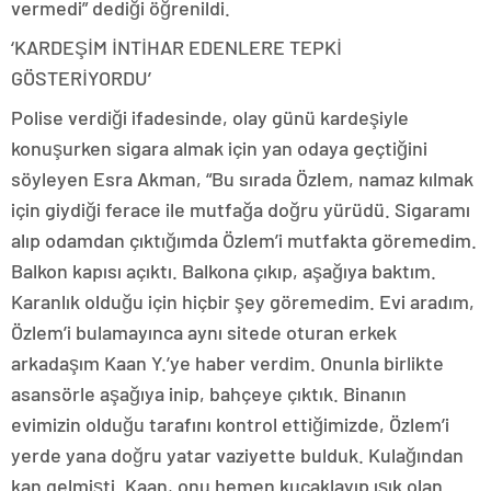
vermedi” dediği öğrenildi.
‘KARDEŞİM İNTİHAR EDENLERE TEPKİ
GÖSTERİYORDU’
Polise verdiği ifadesinde, olay günü kardeşiyle
konuşurken sigara almak için yan odaya geçtiğini
söyleyen Esra Akman, “Bu sırada Özlem, namaz kılmak
için giydiği ferace ile mutfağa doğru yürüdü. Sigaramı
alıp odamdan çıktığımda Özlem’i mutfakta göremedim.
Balkon kapısı açıktı. Balkona çıkıp, aşağıya baktım.
Karanlık olduğu için hiçbir şey göremedim. Evi aradım,
Özlem’i bulamayınca aynı sitede oturan erkek
arkadaşım Kaan Y.’ye haber verdim. Onunla birlikte
asansörle aşağıya inip, bahçeye çıktık. Binanın
evimizin olduğu tarafını kontrol ettiğimizde, Özlem’i
yerde yana doğru yatar vaziyette bulduk. Kulağından
kan gelmişti. Kaan, onu hemen kucaklayıp ışık olan