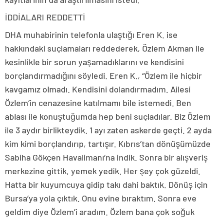
İDDİALARI REDDETTİ
DHA muhabirinin telefonla ulaştığı Eren K. ise
hakkındaki suçlamaları reddederek, Özlem Akman ile
kesinlikle bir sorun yaşamadıklarını ve kendisini
borçlandırmadığını söyledi. Eren K., “Özlem ile hiçbir
kavgamız olmadı. Kendisini dolandırmadım. Ailesi
Özlem’in cenazesine katılmamı bile istemedi. Ben
ablası ile konuştuğumda hep beni suçladılar. Biz Özlem
ile 3 aydır birlikteydik. 1 ayı zaten askerde geçti. 2 ayda
kim kimi borçlandırıp, tartışır. Kıbrıs’tan dönüşümüzde
Sabiha Gökçen Havalimanı’na indik. Sonra bir alışveriş
merkezine gittik, yemek yedik. Her şey çok güzeldi.
Hatta bir kuyumcuya gidip takı dahi baktık. Dönüş için
Bursa’ya yola çıktık. Onu evine bıraktım. Sonra eve
geldim diye Özlem’i aradım. Özlem bana çok soğuk