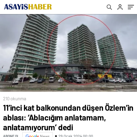
anlatamıyorum’ dedi
210 okunma
11’inci kat balkonundan düşen Özlem’in
ablası: ‘Ablacığım anlatamam,
anlatamıyorum’ dedi
29 Ocak 2024 00:00
ABONE OL
News