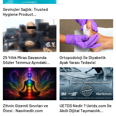
Sevinçler Sağlık: Trusted
Hygiene Product
Manufacturer in Turkey
25 Yıllık Miras Davasında
Ortopodoloji İle Diyabetik
Gözler Temmuz Ayındaki
Ayak Yarası Tedavisi
Karar Duruşmasına Çevrildi
Zihnin Gizemli Sınırları ve
UETDS Nedir ? Uetds.com İle
Ötesi : Nasılnedir.com
Akıllı Dijital Taşımacılık
Yazılımı