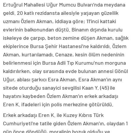
Ertuğrul Mahallesi Uğur Mumcu Bulvarı’nda meydana
geldi. 20 katlı rezidansta ailesiyle yaşayan güzellik
uzmanı Özlem Akman, iddiaya göre; 11’inci kattaki
evlerinin balkonundan düştü. Binanın dışında kurulu
iskeleye de çarpıp, beton zemine düşen Akman, sağlık
ekiplerince Bursa Şehir Hastanesi’ne kaldırıldı. Özlem
Akman, kurtarılamadı. Cenaze, kesin ölüm nedeninin
belirlenmesi için Bursa Adli Tıp Kurumu’nun morguna
kaldırılırken, olay sırasında evde bulunan annesi Gönül
Uğur, ablası şarkıcı Esra Akman, Esra Akman’ın aynı
sitede oturduğu sanayici sevgilisi Kaan Y. (45) ile
hayatını kaybeden Özlem Akman’ın erkek arkadaşı
Eren K. ifadeleri için polis merkezine götürüldü.
Erkek arkadaşı Eren K. ile Kuzey Kıbrıs Türk
Cumhuriyeti’ne tatile giden Özlem Akman’ın, olaydan 1
gün önce döndüğü, moralinin bozuk olduğu ve