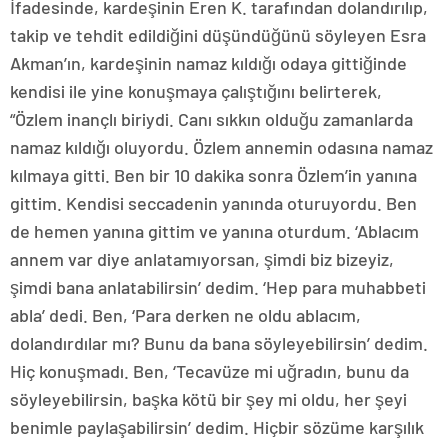
İfadesinde, kardeşinin Eren K. tarafından dolandırılıp,
takip ve tehdit edildiğini düşündüğünü söyleyen Esra
Akman’ın, kardeşinin namaz kıldığı odaya gittiğinde
kendisi ile yine konuşmaya çalıştığını belirterek,
“Özlem inançlı biriydi. Canı sıkkın olduğu zamanlarda
namaz kıldığı oluyordu. Özlem annemin odasına namaz
kılmaya gitti. Ben bir 10 dakika sonra Özlem’in yanına
gittim. Kendisi seccadenin yanında oturuyordu. Ben
de hemen yanına gittim ve yanına oturdum. ‘Ablacım
annem var diye anlatamıyorsan, şimdi biz bizeyiz,
şimdi bana anlatabilirsin’ dedim. ‘Hep para muhabbeti
abla’ dedi. Ben, ‘Para derken ne oldu ablacım,
dolandırdılar mı? Bunu da bana söyleyebilirsin’ dedim.
Hiç konuşmadı. Ben, ‘Tecavüze mi uğradın, bunu da
söyleyebilirsin, başka kötü bir şey mi oldu, her şeyi
benimle paylaşabilirsin’ dedim. Hiçbir sözüme karşılık