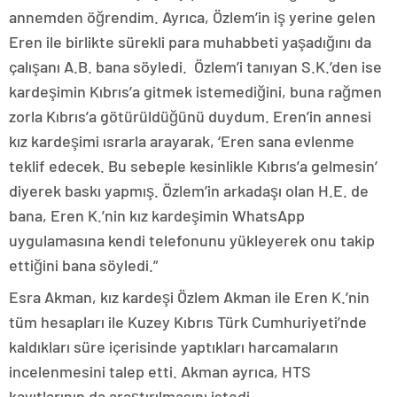
annemden öğrendim. Ayrıca, Özlem’in iş yerine gelen
Eren ile birlikte sürekli para muhabbeti yaşadığını da
çalışanı A.B. bana söyledi. Özlem’i tanıyan S.K.’den ise
kardeşimin Kıbrıs’a gitmek istemediğini, buna rağmen
zorla Kıbrıs’a götürüldüğünü duydum. Eren’in annesi
kız kardeşimi ısrarla arayarak, ‘Eren sana evlenme
teklif edecek. Bu sebeple kesinlikle Kıbrıs’a gelmesin’
diyerek baskı yapmış. Özlem’in arkadaşı olan H.E. de
bana, Eren K.’nin kız kardeşimin WhatsApp
uygulamasına kendi telefonunu yükleyerek onu takip
ettiğini bana söyledi.”
Esra Akman, kız kardeşi Özlem Akman ile Eren K.’nin
tüm hesapları ile Kuzey Kıbrıs Türk Cumhuriyeti’nde
kaldıkları süre içerisinde yaptıkları harcamaların
incelenmesini talep etti. Akman ayrıca, HTS
kayıtlarının da araştırılmasını istedi.