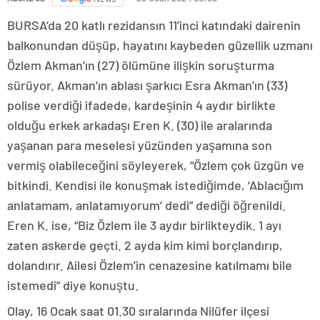
BURSA’da 20 katlı rezidansın 11’inci katındaki dairenin
balkonundan düşüp, hayatını kaybeden güzellik uzmanı
Özlem Akman’ın (27) ölümüne ilişkin soruşturma
sürüyor. Akman’ın ablası şarkıcı Esra Akman’ın (33)
polise verdiği ifadede, kardeşinin 4 aydır birlikte
olduğu erkek arkadaşı Eren K. (30) ile aralarında
yaşanan para meselesi yüzünden yaşamına son
vermiş olabileceğini söyleyerek, “Özlem çok üzgün ve
bitkindi. Kendisi ile konuşmak istediğimde, ‘Ablacığım
anlatamam, anlatamıyorum’ dedi” dediği öğrenildi.
Eren K. ise, “Biz Özlem ile 3 aydır birlikteydik. 1 ayı
zaten askerde geçti. 2 ayda kim kimi borçlandırıp,
dolandırır. Ailesi Özlem’in cenazesine katılmamı bile
istemedi” diye konuştu.
Olay, 16 Ocak saat 01.30 sıralarında Nilüfer ilçesi