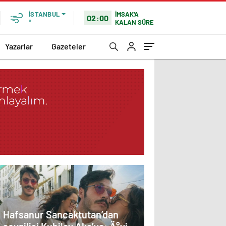
İMSAK'A
İSTANBUL
02:00
KALAN SÜRE
°
Yazarlar
Gazeteler
Hafsanur Sancaktutan’dan