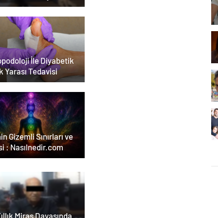
ar Duruşmasına
ildi
podoloji İle Diyabetik
k Yarası Tedavisi
in Gizemli Sınırları ve
i : Nasılnedir.com
ıllık Miras Davasında