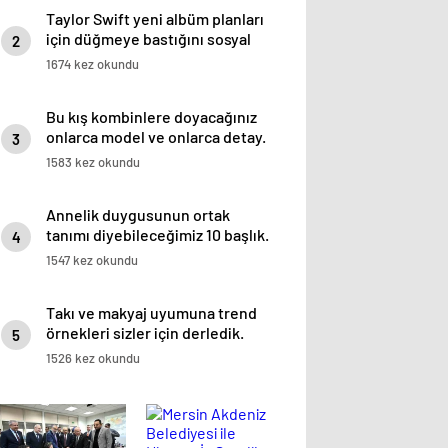
Taylor Swift yeni albüm planları
için düğmeye bastığını sosyal
2
medyadan duyurdu!
1674 kez okundu
Bu kış kombinlere doyacağınız
onlarca model ve onlarca detay.
3
1583 kez okundu
Annelik duygusunun ortak
tanımı diyebileceğimiz 10 başlık.
4
1547 kez okundu
Takı ve makyaj uyumuna trend
örnekleri sizler için derledik.
5
1526 kez okundu