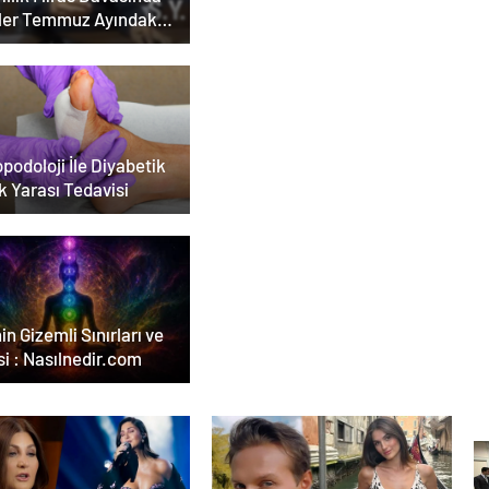
ler Temmuz Ayındaki
ar Duruşmasına
ildi
podoloji İle Diyabetik
k Yarası Tedavisi
in Gizemli Sınırları ve
i : Nasılnedir.com