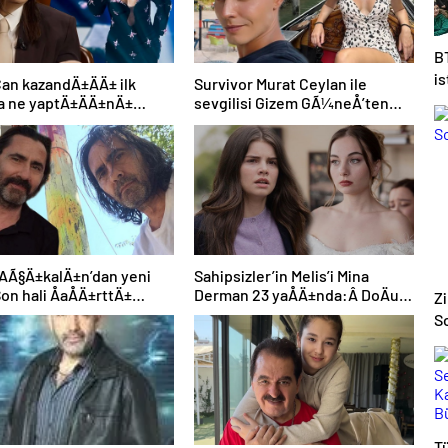
BT
i
Can kazandÄ±ÄÄ± ilk
Survivor Murat Ceylan ile
p
a ne yaptÄ±ÄÄ±nÄ±
sevgilisi Gizem GÃ¼neÅ’ten
kladÄ±
mutluluk pozu
I
al
AÃ§Ä±kalÄ±n’dan yeni
Sahipsizler’in Melis’i Mina
Son hali ÅaÅÄ±rttÄ±
Derman 23 yaÅÄ±nda:Â DoÄum
Zi
lerin deÄiÅimi)
gÃ¼nÃ¼n kutlu
So
olsunÂ kÄ±zÄ±m
T