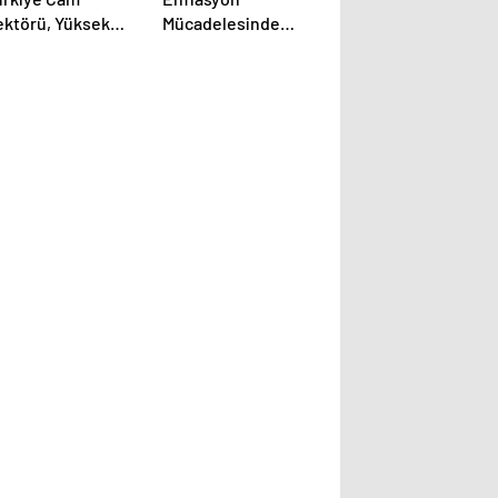
ektörü, Yüksek
Mücadelesinde
liteli İhracatla
Maliye Politikasının
üyüyor
Eksikliği