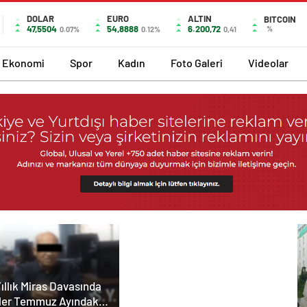
DOLAR
EURO
ALTIN
BITCOIN
47,5504
54,8888
6.200,72
%
0.07%
0.12%
0,41
Ekonomi
Spor
Kadın
Foto Galeri
Videolar
ıllık Miras Davasında
ler Temmuz Ayındaki