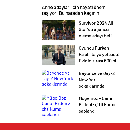
Anne adayları için hayati önem
taşıyor! Bu hatadan kaçının
Survivor 2024 All
Star’da üçüncü
eleme adayı belli
oldu
Oyuncu Furkan
Palalı İtalya yolcusu!
Evinin kirası 600 bin
TL
Beyonce ve Jay-Z
New York
sokaklarında
Müge Boz – Caner
Erdeniz çifti kuma
saplandı