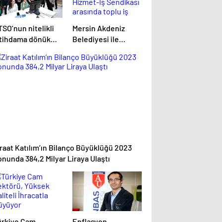
SO’nun nitelikli
Mersin Akdeniz
stihdama dönük
Belediyesi ile
rojeleri Bakan
Hizmet-İş Sendikası
şıkhan’dan tam not
arasında toplu iş
dı
sözleşmesi
imzalandı
raat Katılım’ın Bilanço Büyüklüğü 2023
nunda 384,2 Milyar Liraya Ulaştı
ürkiye Cam
Enflasyon