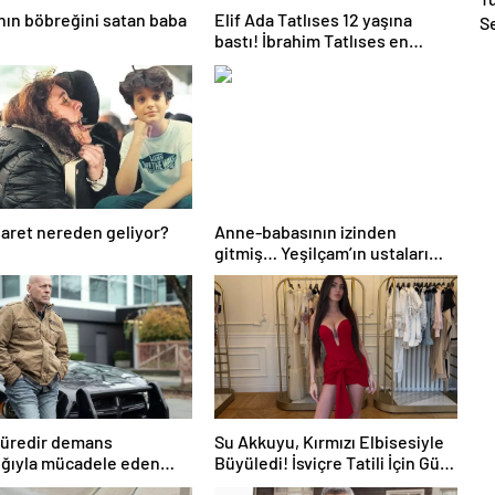
nın böbreğini satan baba
Elif Ada Tatlıses 12 yaşına
S
bastı! İbrahim Tatlıses en
Ka
küçük kızının doğum gününü
B
böyle kutladı! “İyi ki doğdun
altın ufağım”
aret nereden geliyor?
Anne-babasının izinden
gitmiş… Yeşilçam’ın ustaları
Münir Özkul ve Suna Selen’in
kendileri gibi oyuncu bir kızı
olduğunu biliyor
muydunuz? Duyunca şoke
olacaksınız…
süredir demans
Su Akkuyu, Kırmızı Elbisesiyle
ığıyla mücadele eden
Büyüledi! İsviçre Tatili İçin Gün
Willis’in son hali ortaya
Sayıyor