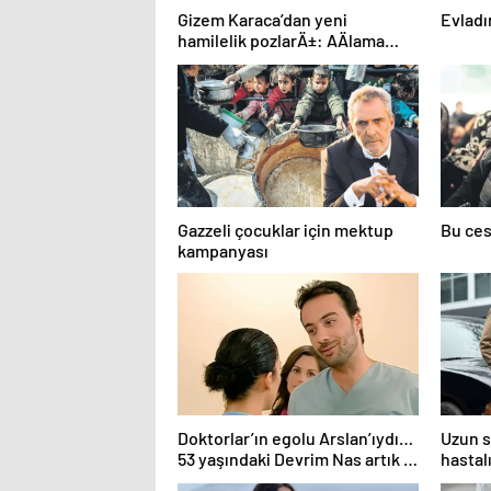
Gizem Karaca’dan yeni
Evladı
hamilelik pozlarÄ±: AÄlama
krizi var mesela
Gazzeli çocuklar için mektup
Bu ces
kampanyası
Doktorlar’ın egolu Arslan’ıydı…
Uzun 
53 yaşındaki Devrim Nas artık 2
hastal
çocuk babası! Yıllar ondan
Bruce 