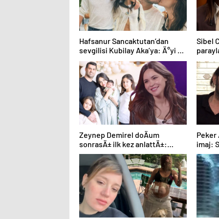
Hafsanur Sancaktutan’dan
Sibel 
sevgilisi Kubilay Aka’ya: Ä°yi ki
parayl
doÄdun gÃ¼n Ä±ÅÄ±ÄÄ±m
aÃ§Ä±
Zeynep Demirel doÄum
Peker 
sonrasÄ± ilk kez anlattÄ±:
imaj: 
Hamilelik boyunca kÄ±zlarÄ±
(ÃnlÃ¼
hazÄ±rlamakla uÄraÅtÄ±m