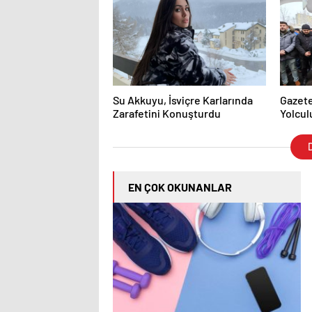
hiçbir şey götürmemiş…
çıktı
Su Akkuyu, İsviçre Karlarında
Gazete
Zarafetini Konuşturdu
Yolcul
D
EN ÇOK OKUNANLAR