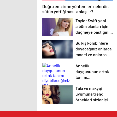
Doğru emzirme yöntemleri nelerdir,
sütün yettiği nasıl anlaşılır?
Taylor Swift yeni
albüm planları için
düğmeye bastığını
sosyal medyadan
Bu kış kombinlere
duyurdu!
doyacağınız onlarca
model ve onlarca
detay.
Annelik
duygusunun ortak
tanımı
diyebileceğimiz 10
Takı ve makyaj
başlık.
uyumuna trend
örnekleri sizler için
derledik.