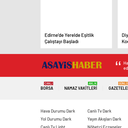
Edirne’de Yerelde Eşitlik
Di
Çalıştayı Başladı
Ko
Ha
ed
CANLI
ANLIK
GÜNLÜ
BORSA
NAMAZ VAKITLERI
GAZETELE
Hava Durumu Dark
Canlı Tv Dark
Yol Durumu Dark
Yayın Akışları Dark
Canlı Tv Light
Nöbetçi Eczaneler