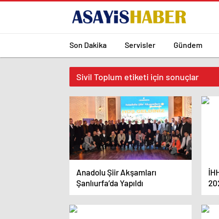
Son Dakika
Servisler
Gündem
Sivil Toplum etiketi için sonuçlar
Anadolu Şiir Akşamları
İHH
Şanlıurfa’da Yapıldı
202
De