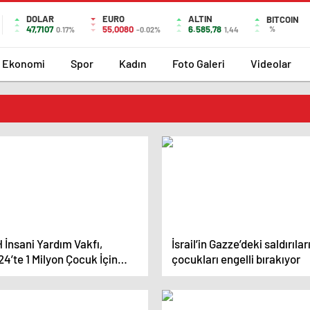
DOLAR
EURO
ALTIN
BITCOIN
47,7107
55,0080
6.585,78
%
0.17%
-0.02%
1,44
Ekonomi
Spor
Kadın
Foto Galeri
Videolar
 İnsani Yardım Vakfı,
İsrail’in Gazze’deki saldırılar
4’te 1 Milyon Çocuk İçin
çocukları engelli bırakıyor
stek Sağladı