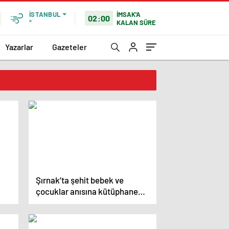
İMSAK'A
İSTANBUL
02:00
KALAN SÜRE
°
Yazarlar
Gazeteler
ı
Şırnak’ta şehit bebek ve
çocuklar anısına kütüphane
kuruldu