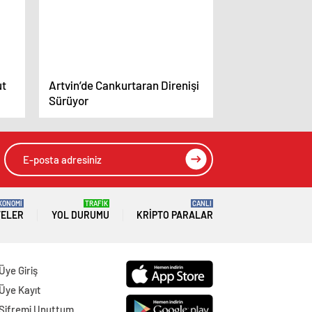
ut
Artvin’de Cankurtaran Direnişi
Sürüyor
KONOMİ
TRAFİK
CANLI
TELER
YOL DURUMU
KRIPTO PARALAR
Üye Giriş
Üye Kayıt
Şifremi Unuttum