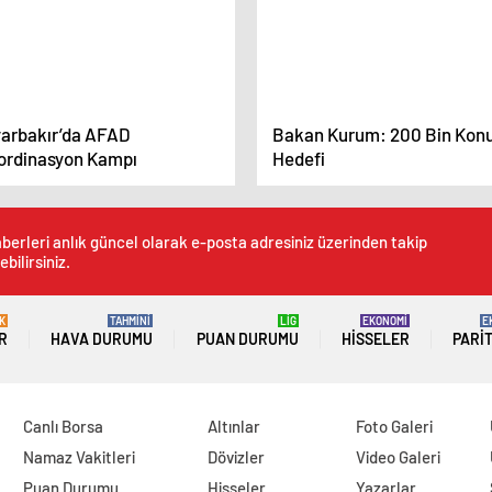
yarbakır’da AFAD
Bakan Kurum: 200 Bin Kon
ordinasyon Kampı
Hedefi
berleri anlık güncel olarak e-posta adresiniz üzerinden takip
ebilirsiniz.
K
TAHMİNİ
LİG
EKONOMİ
E
R
HAVA DURUMU
PUAN DURUMU
HISSELER
PARI
Canlı Borsa
Altınlar
Foto Galeri
Namaz Vakitleri
Dövizler
Video Galeri
Puan Durumu
Hisseler
Yazarlar